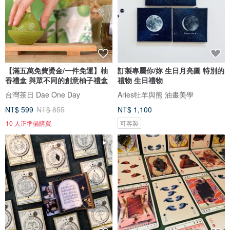
【滿五萬免費燙金/一件免運】柚
訂製專屬你/妳 生日月亮圖 特別的
香禮盒 與眾不同的創意柚子禮盒
禮物 生日禮物
台灣茶日 Dae One Day
Aries牡羊與熊 油畫美學
NT$ 599
NT$ 855
NT$ 1,100
10 人正準備購買
可客製