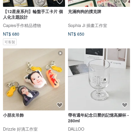
【12星座系列】輪盤手工卡片 個
充滿狗狗的撲克牌
人化主題設計
Capies手作精品禮物
Sophia Ji 插畫工作室
NT$ 680
NT$ 650
可客製
小朋友吊飾
帶有週年紀念日曆的記憶高腳杯 -
280ml
Drizzle 好滴工作室
DALLOO