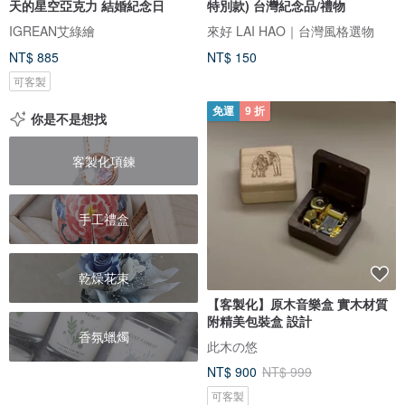
天的星空亞克力 結婚紀念日
特別款) 台灣紀念品/禮物
IGREAN艾綠繪
來好 LAI HAO｜台灣風格選物
NT$ 885
NT$ 150
可客製
免運
9 折
你是不是想找
客製化項鍊
手工禮盒
乾燥花束
【客製化】原木音樂盒 實木材質
附精美包裝盒 設計
香氛蠟燭
此木の悠
NT$ 900
NT$ 999
可客製