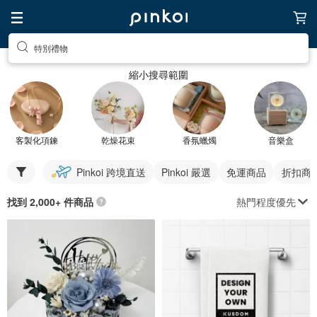
特別禮物
縮小搜尋範圍
客製化項鍊
乾燥花束
香氛蠟燭
音樂盒
Pinkoi 跨境直送
Pinkoi 嚴選
免運商品
折扣商
熱門程度優先
找到 2,000+ 件商品