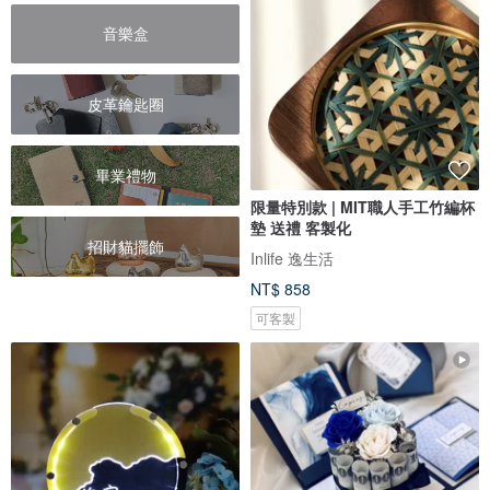
音樂盒
皮革鑰匙圈
畢業禮物
限量特別款 | MIT職人手工竹編杯
墊 送禮 客製化
招財貓擺飾
Inlife 逸生活
NT$ 858
可客製