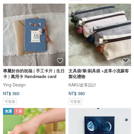
專屬於你的祝福 | 手工卡片 | 生日
文具袋/筆/刷具袋 +皮革小流蘇客
卡 | 萬用卡 Handmade card
製化禮物
Ying Design
KAKU皮革設計
NT$ 360
NT$ 380
可客製
可客製
免運
7 折