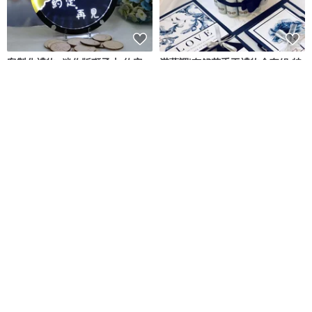
客製化禮物- 迷你版獅子山 約定
湛藍調|有錢花手工禮物盒套組 特
再見 移民禮物 心意 LED小夜燈
別款式
Mini Hands
Capies手作精品禮物
NT$ 1,400
NT$ 1,860
可客製
可客製
免運
7 折
免運
7 折
【滿五萬免費燙金/一件免運】黑
【滿五萬免費燙金/一件免運】月