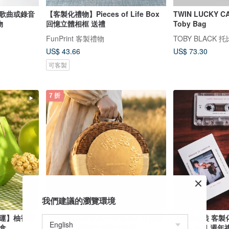
 歌曲或錄音
【客製化禮物】Pieces of Life Box
TWIN LUCKY 
物
回憶立體相框 送禮
Toby Bag
FunPrint 客製禮物
TOBY BLACK 
US$ 43.66
US$ 73.30
可客製
7 折
我們建議的瀏覽環境
免運】柚香禮
【滿五萬免費燙金/一件免運】月籃禮
【全新包裝 客製
盒
盒 高檔精品設計 高級大氣禮
| 情侶 生日 週年