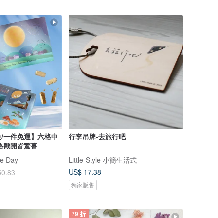
/一件免運】六格中
行李吊牌-去旅行吧
格戳開皆驚喜
e Day
Little-Style 小簡生活式
US$ 17.38
50.83
獨家販售
79 折