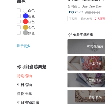
顏色
台灣茶日 Dae One Day
白色
US$ 26.67
US$ 38.09
藍色
可客製
綠色友善
7 人正
紅色
金色
銀色
你是不是想找
顯示更多
客製化項鍊
手工禮盒
你可能會感興趣
特別禮物
乾燥花束
生日禮物
禮物推薦
香氛蠟燭
生日禮物建議