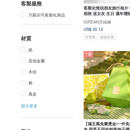
客製服務
客製化情侶朋友旅行相片
相框 送女友 生日 週年禮
只顯示可客製化商品
IGREAN艾綠繪
US$ 30.12
可客製
綠色友善
材質
紙
7 折
其他金屬
木頭
棉
真皮
顯示更多
【滿五萬免費燙金/一件
盒 與眾不同的創意柚子禮