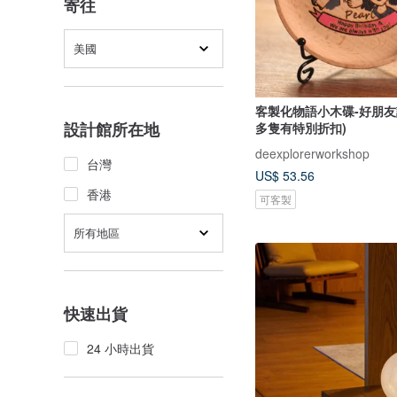
寄往
美國
客製化物語小木碟-好朋友
設計館所在地
多隻有特別折扣)
deexplorerworkshop
台灣
US$ 53.56
香港
可客製
所有地區
快速出貨
24 小時出貨