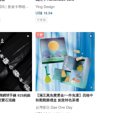
FINDME RECORDS | 香港卡帶唱片生活店
Ying Design
US$ 16.04
可客製
7 折
光輝網球手鍊 925純銀
【滿五萬免費燙金/一件免運】四格中
異型寶石混鑲
秋戳戳樂禮盒 創意特色茶禮
台灣茶日 Dae One Day