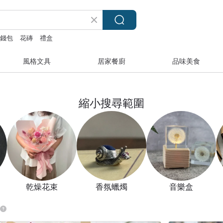
錢包
花磚
禮盒
風格文具
居家餐廚
品味美食
縮小搜尋範圍
乾燥花束
香氛蠟燭
音樂盒