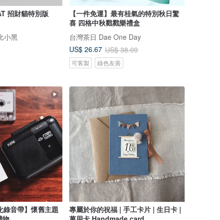
CAT 招財貓特別版
【一件免運】最有桂氣的特別秋日驚
喜 四格中秋戳戳樂禮盒
托比小黑
台灣茶日 Dae One Day
US$ 26.67
US$ 38.09
可客製
綠色友善
化錄音帶】懷舊主題
專屬於你的祝福 | 手工卡片 | 生日卡 |
禮物
萬用卡 Handmade card