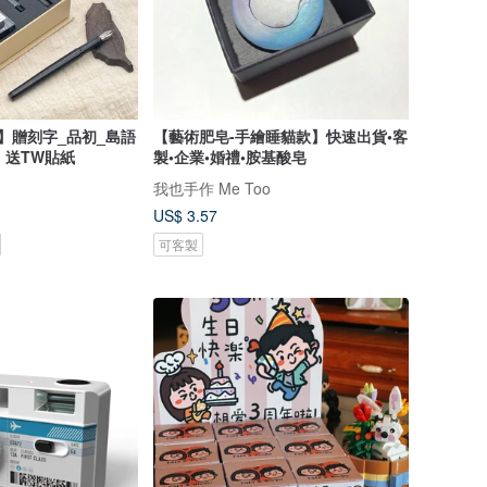
】贈刻字_品初_島語
【藝術肥皂-手繪睡貓款】快速出貨•客
 送TW貼紙
製•企業•婚禮•胺基酸皂
我也手作 Me Too
US$ 3.57
可客製