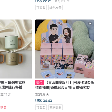
US$ 22.21
US$ 31.72
可客製
綠色友善
雙層不鏽鋼馬克杯
【盲盒圖案設計】|可愛卡通Q版
數位
溫杯環保隨行杯禮
情侶插畫|婚禮紀念日/生日禮物客製
物專門店
寫過夏天
US$ 34.43
備購買
可客製
獨家販售