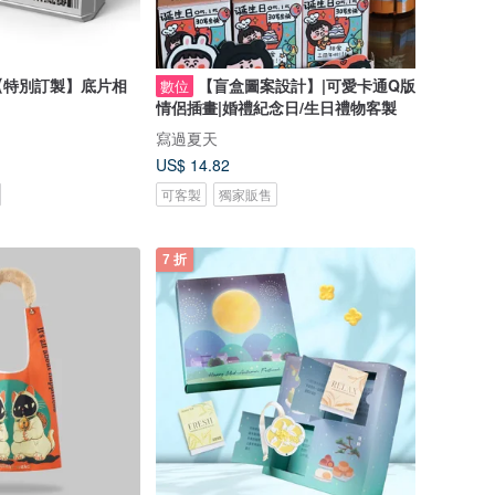
【特別訂製】底片相
【盲盒圖案設計】|可愛卡通Q版
數位
情侶插畫|婚禮紀念日/生日禮物客製
寫過夏天
US$ 14.82
可客製
獨家販售
7 折