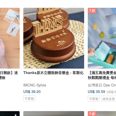
7 折
【日雜款】迷
Thanks原木立體裝飾音樂盒 - 客製化
【滿五萬免費燙金
禮物
秋戳戳樂禮盒 每
家
IMCNC-Sylvia
台灣茶日 Dae On
US$ 39.20
US$ 35.59
US$ 
可客製
可客製
綠色友善
7 折