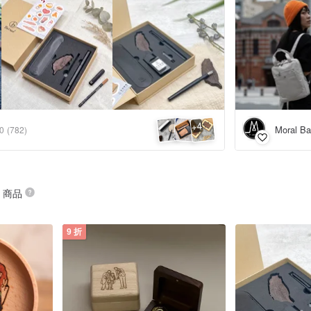
4
+
Moral B
.0
(782)
” 商品
9 折