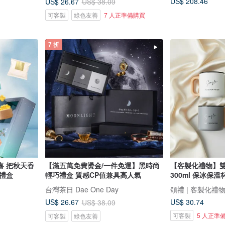
US$ 208.46
US$ 26.67
US$ 38.09
可客製
綠色友善
7 人正準備購買
7 折
喜 把秋天香
【滿五萬免費燙金/一件免運】黑時尚
【客製化禮物】
禮盒
輕巧禮盒 質感CP值兼具高人氣
300ml 保冰保
台灣茶日 Dae One Day
頌禮 | 客製化禮
US$ 30.74
US$ 26.67
US$ 38.09
可客製
5 人正準
可客製
綠色友善