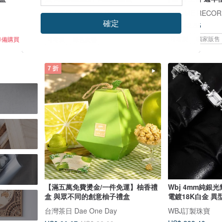
台灣茶日 Dae One Day
確定
US$ 42.85
US$ 66.76
US$ 95.37
可客製
獨家販售
準備購買
可客製
綠色友善
7 折
【滿五萬免費燙金/一件免運】柚香禮
Wbj 4mm純銀
盒 與眾不同的創意柚子禮盒
電鍍18K白金 
台灣茶日 Dae One Day
WBJ訂製珠寶