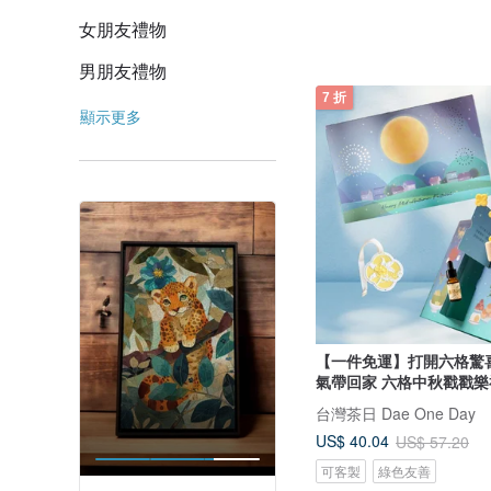
女朋友禮物
男朋友禮物
7 折
顯示更多
【一件免運】打開六格驚
氣帶回家 六格中秋戳戳樂
台灣茶日 Dae One Day
US$ 40.04
US$ 57.20
可客製
綠色友善