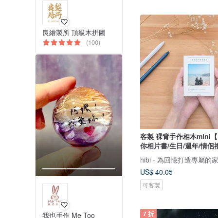
良繪製所 頂級木拼圖
(100)
客製 裸背手作相本mini
你相片書/生日/週年/情侶
hibi - 為回憶打造專屬的
US$ 40.05
可客製
我也手作 Me Too
7 折