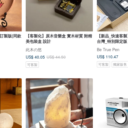
訂製版(同款
【客製化】原木音樂盒 實木材質 附精
【新品_快速客製
美包裝盒 設計
台灣_特別限定版
此木の悠
Be True Pen
US$ 110.47
US$ 40.05
US$ 44.50
可客製
獨家販售
可客製