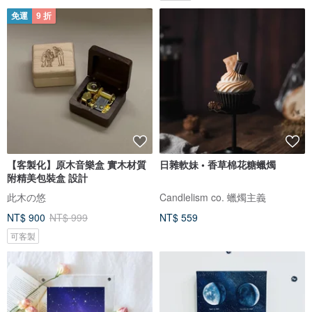
免運
9 折
【客製化】原木音樂盒 實木材質
日雜軟妹 • 香草棉花糖蠟燭
附精美包裝盒 設計
此木の悠
Candlelism co. 蠟燭主義
NT$ 900
NT$ 999
NT$ 559
可客製