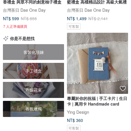
香禮盒 與眾不同的創意柚子禮盒
籃禮盒 高檔精品設計 高級大氣禮
台灣茶日 Dae One Day
台灣茶日 Dae One Day
NT$ 599
NT$ 855
NT$ 1,499
NT$ 2,141
7 人正準備購買
可客製
你是不是想找
客製化項鍊
手工禮盒
乾燥花束
專屬於你的祝福 | 手工卡片 | 生日
卡 | 萬用卡 Handmade card
香氛蠟燭
Ying Design
NT$ 360
可客製