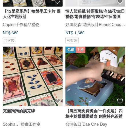
【12星座系列】輪盤手工卡片 個
情人節送禮/鈔票蛋糕/有錢花/生日
人化主題設計
禮物/驚喜禮物/有錢花/生日驚喜
好飾花森-花藝設計Bonne Chose．Floral Art
Capies手作精品禮物
NT$ 680
NT$ 1,680
可客製
可客製
免運
7 折
充滿狗狗的撲克牌
【滿五萬免費燙金/一件免運】四
格中秋戳戳樂禮盒 創意特色茶禮
Sophia Ji 插畫工作室
台灣茶日 Dae One Day