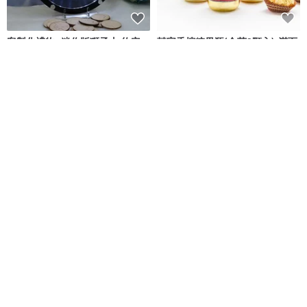
客製化禮物- 迷你版獅子山 約定
囍字香檳糖果瓶(金莎2顆入)-滿百
再見 移民禮物 心意 LED小夜燈
份免費印名字 婚禮小物 桌上禮
Mini Hands
幸福朵朵 婚禮小物・花束禮物
NT$ 1,400
NT$ 45
可客製
-客製化個人禮物- 富士山 迷你版
帶有週年紀念日曆的記憶高腳杯 -
LED 小夜燈
280ml