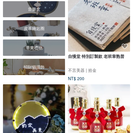
音樂盒
皮革鑰匙圈
畢業禮物
自慢堂 特別訂製款 老班章熟普
招財貓擺飾
不言美器 | 拾金
NT$ 200