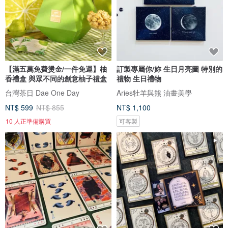
【滿五萬免費燙金/一件免運】柚
訂製專屬你/妳 生日月亮圖 特別的
香禮盒 與眾不同的創意柚子禮盒
禮物 生日禮物
台灣茶日 Dae One Day
Aries牡羊與熊 油畫美學
NT$ 599
NT$ 855
NT$ 1,100
10 人正準備購買
可客製