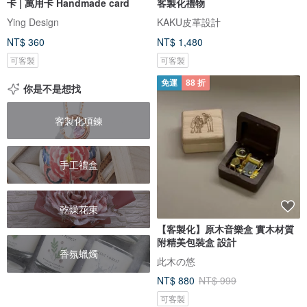
卡 | 萬用卡 Handmade card
客製化禮物
Ying Design
KAKU皮革設計
NT$ 360
NT$ 1,480
可客製
可客製
免運
88 折
你是不是想找
客製化項鍊
手工禮盒
乾燥花束
【客製化】原木音樂盒 實木材質
附精美包裝盒 設計
香氛蠟燭
此木の悠
NT$ 880
NT$ 999
可客製