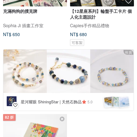
充滿狗狗的撲克牌
【12星座系列】輪盤手工卡片 個
人化主題設計
Sophia Ji 插畫工作室
Capies手作精品禮物
NT$ 650
NT$ 680
可客製
推廣
星河耀眼 ShiningStar | 天然石飾品
5.0
82 折