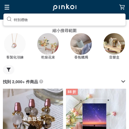
特別禮物
縮小搜尋範圍
客製化項鍊
乾燥花束
香氛蠟燭
音樂盒
找到 2,000+ 件商品
88 折