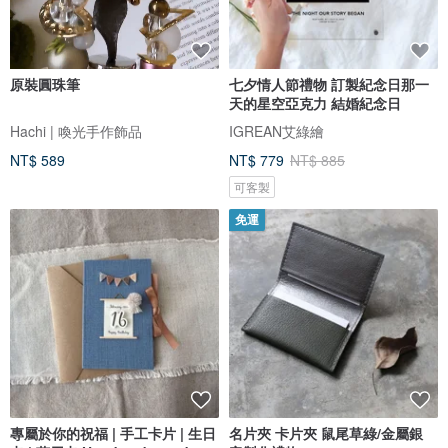
原裝圓珠筆
七夕情人節禮物 訂製紀念日那一
天的星空亞克力 結婚紀念日
Hachi | 喚光手作飾品
IGREAN艾綠繪
NT$ 589
NT$ 779
NT$ 885
可客製
免運
專屬於你的祝福 | 手工卡片 | 生日
名片夾 卡片夾 鼠尾草綠/金屬銀