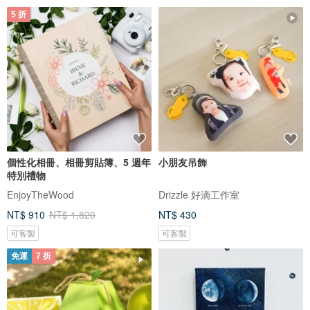
5 折
個性化相冊、相冊剪貼簿、5 週年
小朋友吊飾
特別禮物
EnjoyTheWood
Drizzle 好滴工作室
NT$ 910
NT$ 1,820
NT$ 430
可客製
可客製
免運
7 折