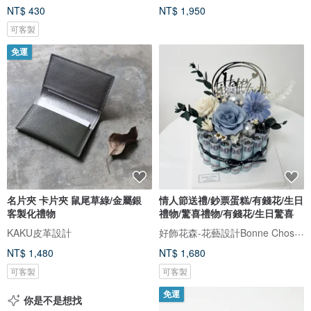
NT$ 430
NT$ 1,950
可客製
免運
名片夾 卡片夾 鼠尾草綠/金屬銀
情人節送禮/鈔票蛋糕/有錢花/生日
客製化禮物
禮物/驚喜禮物/有錢花/生日驚喜
好飾花森-花藝設計Bonne Chose．Floral Art
KAKU皮革設計
NT$ 1,480
NT$ 1,680
可客製
可客製
免運
你是不是想找