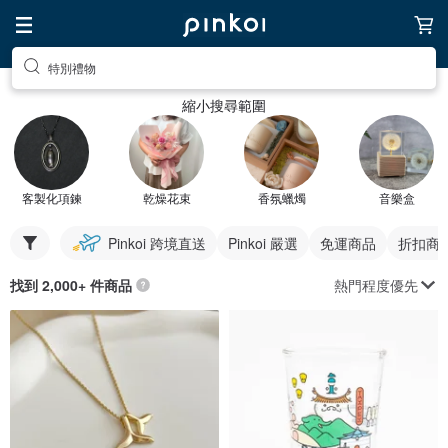
特別禮物
縮小搜尋範圍
客製化項鍊
乾燥花束
香氛蠟燭
音樂盒
Pinkoi 跨境直送
Pinkoi 嚴選
免運商品
折扣商
熱門程度優先
找到 2,000+ 件商品