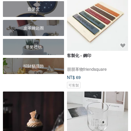
音樂盒
皮革鑰匙圈
畢業禮物
客製化 - 鋼印
招財貓擺飾
朋朋革物friendsquare
NT$ 69
可客製