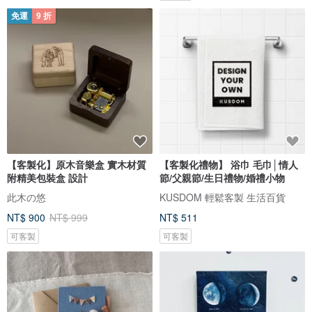
免運
9 折
【客製化】原木音樂盒 實木材質
【客製化禮物】 浴巾 毛巾│情人
附精美包裝盒 設計
節/父親節/生日禮物/婚禮小物
此木の悠
KUSDOM 輕鬆客製 生活百貨
NT$ 900
NT$ 999
NT$ 511
可客製
可客製