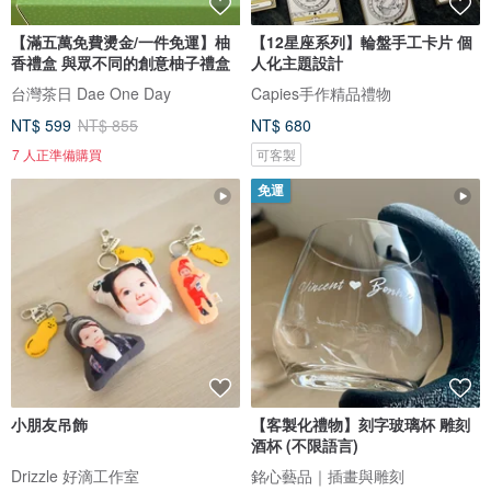
【滿五萬免費燙金/一件免運】柚
【12星座系列】輪盤手工卡片 個
香禮盒 與眾不同的創意柚子禮盒
人化主題設計
台灣茶日 Dae One Day
Capies手作精品禮物
NT$ 599
NT$ 855
NT$ 680
7 人正準備購買
可客製
免運
小朋友吊飾
【客製化禮物】刻字玻璃杯 雕刻
酒杯 (不限語言)
Drizzle 好滴工作室
銘心藝品｜插畫與雕刻