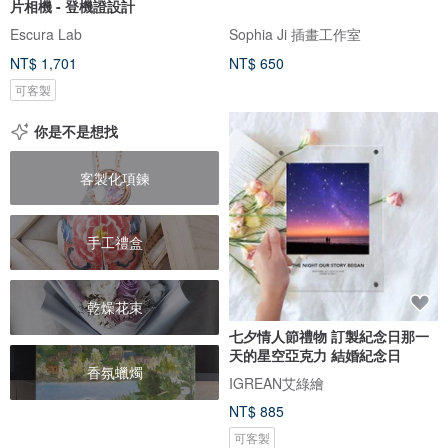
片相機 - 登機證設計
Escura Lab
Sophia Ji 插畫工作室
NT$ 1,701
NT$ 650
可客製
你是不是想找
客製化項鍊
手工禮盒
乾燥花束
七夕情人節禮物 訂製紀念日那一
天的星空亞克力 結婚紀念日
香氛蠟燭
IGREAN艾綠繪
NT$ 885
可客製