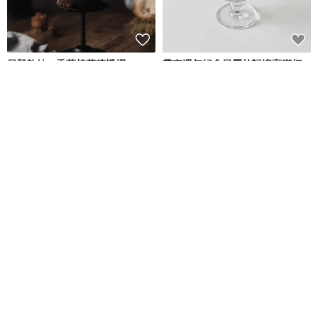
日雜軟妹 • 香草棉花糖蠟燭
帶有週年紀念日曆的記憶高腳杯 -
280ml
Candlelism co. 蠟燭主義
DALLOO
NT$ 559
NT$ 743
可客製
KL-晶漾字母燈
湛藍調|有錢花手工禮物盒套組 特