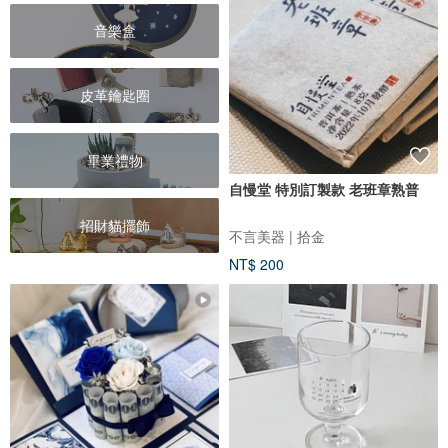
音樂盒
皮革鑰匙圈
畢業禮物
自慢堂 特別訂製款 老班章熟普
招財貓擺飾
不言美器 | 拾金
NT$ 200