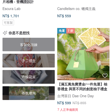
片相機 - 登機證設計
Escura Lab
Candlelism co. 蠟燭主義
NT$ 1,701
NT$ 559
可客製
免運
7 折
你是不是想找
客製化項鍊
手工禮盒
乾燥花束
【滿五萬免費燙金/一件免運】柚
香禮盒 與眾不同的創意柚子禮盒
香氛蠟燭
台灣茶日 Dae One Day
NT$ 599
NT$ 855
7 人正準備購買