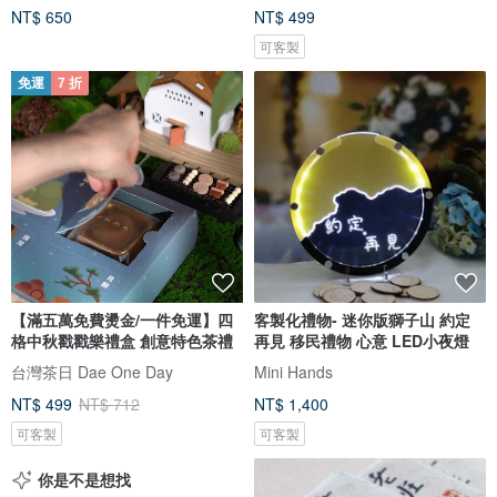
NT$ 650
NT$ 499
可客製
免運
7 折
【滿五萬免費燙金/一件免運】四
客製化禮物- 迷你版獅子山 約定
格中秋戳戳樂禮盒 創意特色茶禮
再見 移民禮物 心意 LED小夜燈
台灣茶日 Dae One Day
Mini Hands
NT$ 499
NT$ 712
NT$ 1,400
可客製
可客製
你是不是想找