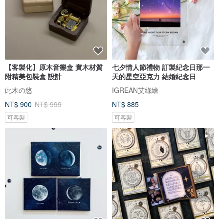
【客製化】原木音樂盒 實木材質
七夕情人節禮物 訂製紀念日那一
附精美包裝盒 設計
天的星空亞克力 結婚紀念日
此木の悠
IGREAN艾綠繪
NT$ 900
NT$ 999
NT$ 885
可客製
可客製