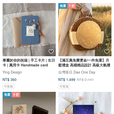
免運
7 折
專屬於你的祝福 | 手工卡片 | 生日
【滿五萬免費燙金/一件免運】月
卡 | 萬用卡 Handmade card
籃禮盒 高檔精品設計 高級大氣禮
Ying Design
台灣茶日 Dae One Day
NT$ 360
NT$ 1,499
NT$ 2,141
可客製
可客製
免運
9 折