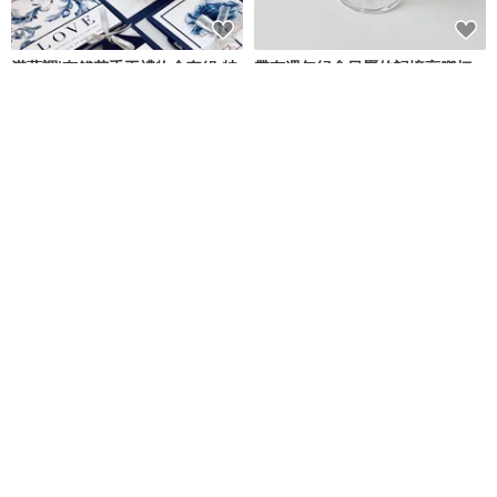
湛藍調|有錢花手工禮物盒套組 特
帶有週年紀念日曆的記憶高腳杯 -
別款式
280ml
Capies手作精品禮物
DALLOO
NT$ 1,860
NT$ 743
可客製
可客製
-客製化個人禮物- 富士山 迷你版
囍字香檳糖果瓶(金莎2顆入)-滿百
LED 小夜燈
份免費印名字 婚禮小物 桌上禮