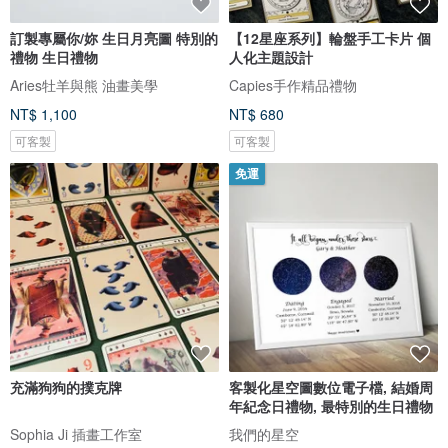
訂製專屬你/妳 生日月亮圖 特別的
【12星座系列】輪盤手工卡片 個
禮物 生日禮物
人化主題設計
Aries牡羊與熊 油畫美學
Capies手作精品禮物
NT$ 1,100
NT$ 680
可客製
可客製
免運
充滿狗狗的撲克牌
客製化星空圖數位電子檔, 結婚周
年紀念日禮物, 最特別的生日禮物
Sophia Ji 插畫工作室
我們的星空