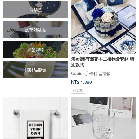
音樂盒
皮革鑰匙圈
畢業禮物
湛藍調|有錢花手工禮物盒套組 特
別款式
招財貓擺飾
Capies手作精品禮物
NT$ 1,860
可客製