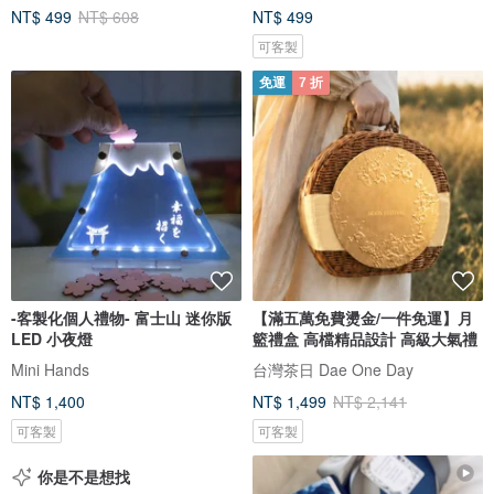
NT$ 499
NT$ 608
NT$ 499
可客製
免運
7 折
-客製化個人禮物- 富士山 迷你版
【滿五萬免費燙金/一件免運】月
LED 小夜燈
籃禮盒 高檔精品設計 高級大氣禮
Mini Hands
台灣茶日 Dae One Day
NT$ 1,400
NT$ 1,499
NT$ 2,141
可客製
可客製
你是不是想找