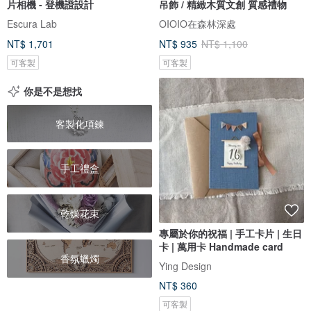
片相機 - 登機證設計
吊飾 / 精緻木質文創 質感禮物
Escura Lab
OIOIO在森林深處
NT$ 1,701
NT$ 935
NT$ 1,100
可客製
可客製
你是不是想找
客製化項鍊
手工禮盒
乾燥花束
專屬於你的祝福 | 手工卡片 | 生日
卡 | 萬用卡 Handmade card
香氛蠟燭
Ying Design
NT$ 360
可客製