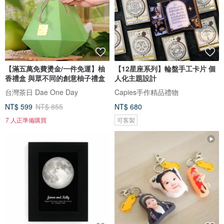
【滿五萬免費燙金/一件免運】柚
【12星座系列】輪盤手工卡片 個
香禮盒 與眾不同的創意柚子禮盒
人化主題設計
台灣茶日 Dae One Day
Capies手作精品禮物
NT$ 599
NT$ 855
NT$ 680
7 人正準備購買
可客製