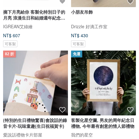
摘下月亮給你 客製化特別日子的
小朋友吊飾
月亮 浪漫生日和結婚週年紀念禮
物
IGREAN艾綠繪
Drizzle 好滴工作室
NT$ 607
NT$ 430
可客製
可客製
82 折
免運
(特別的生日禮物驚喜)會說話的錄
客製化星空圖, 男友的周年紀念日
音卡片-玩味童趣(生日祝福賀卡)
禮物, 今年最有創意的情人節禮物
愛說話禮物卡片部屋
我們的星空