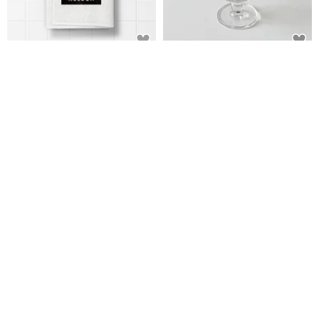
【客製化禮物】 浴巾 毛巾│情人
帶有週年紀念日曆的記憶高腳杯 -
節/父親節/生日禮物/婚禮小物
280ml
KUSDOM 輕鬆客製 生活百貨
DALLOO
NT$ 511
NT$ 743
可客製
可客製
KL-晶漾字母燈
七夕情人節禮物 訂製紀念日那一