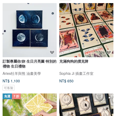
訂製專屬你/妳 生日月亮圖 特別的
充滿狗狗的撲克牌
禮物 生日禮物
Aries牡羊與熊 油畫美學
Sophia Ji 插畫工作室
NT$ 1,100
NT$ 650
可客製
免運
7 折