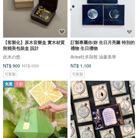
【客製化】原木音樂盒 實木材質
訂製專屬你/妳 生日月亮圖 特別的
附精美包裝盒 設計
禮物 生日禮物
此木の悠
Aries牡羊與熊 油畫美學
NT$ 900
NT$ 999
NT$ 1,100
可客製
可客製
免運
7 折