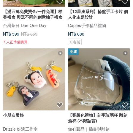
【滿五萬免費燙金/一件免運】柚
【12星座系列】輪盤手工卡片 個
香禮盒 與眾不同的創意柚子禮盒
人化主題設計
台灣茶日 Dae One Day
Capies手作精品禮物
NT$ 599
NT$ 855
NT$ 680
7 人正準備購買
可客製
免運
小朋友吊飾
【客製化禮物】刻字玻璃杯 雕刻
酒杯 (不限語言)
Drizzle 好滴工作室
銘心藝品｜插畫與雕刻