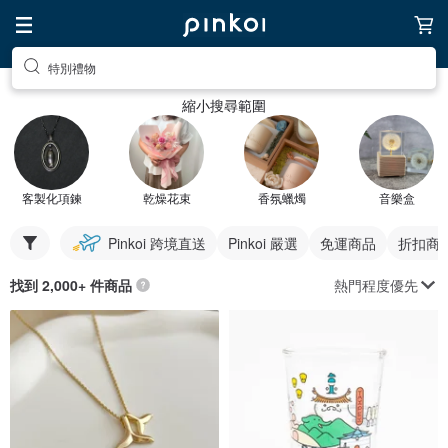
特別禮物
縮小搜尋範圍
客製化項鍊
乾燥花束
香氛蠟燭
音樂盒
Pinkoi 跨境直送
Pinkoi 嚴選
免運商品
折扣商
熱門程度優先
找到 2,000+ 件商品