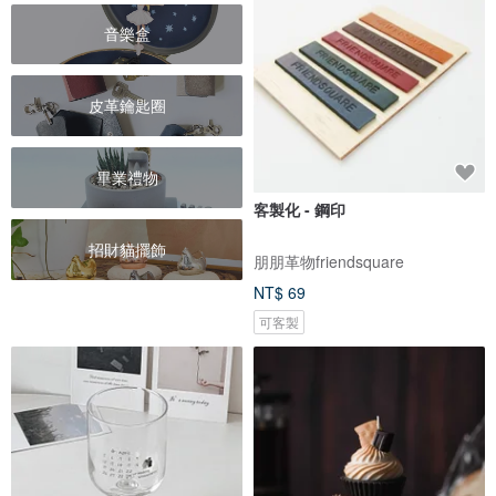
音樂盒
皮革鑰匙圈
畢業禮物
客製化 - 鋼印
招財貓擺飾
朋朋革物friendsquare
NT$ 69
可客製