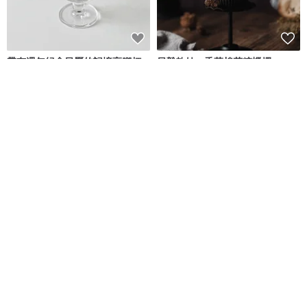
帶有週年紀念日曆的記憶高腳杯 -
日雜軟妹 • 香草棉花糖蠟燭
280ml
DALLOO
Candlelism co. 蠟燭主義
NT$ 743
NT$ 559
可客製
KL-晶漾字母燈
湛藍調|有錢花手工禮物盒套組 特