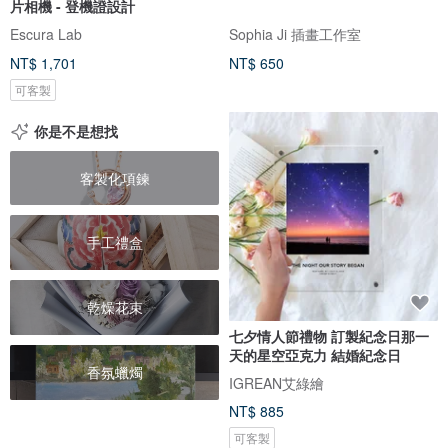
片相機 - 登機證設計
Escura Lab
Sophia Ji 插畫工作室
NT$ 1,701
NT$ 650
可客製
你是不是想找
客製化項鍊
手工禮盒
乾燥花束
七夕情人節禮物 訂製紀念日那一
天的星空亞克力 結婚紀念日
香氛蠟燭
IGREAN艾綠繪
NT$ 885
可客製