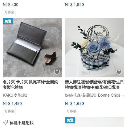
NT$ 430
NT$ 1,950
可客製
免運
名片夾 卡片夾 鼠尾草綠/金屬銀
情人節送禮/鈔票蛋糕/有錢花/生日
客製化禮物
禮物/驚喜禮物/有錢花/生日驚喜
好飾花森-花藝設計Bonne Chose．Floral Art
KAKU皮革設計
NT$ 1,480
NT$ 1,680
可客製
可客製
免運
你是不是想找