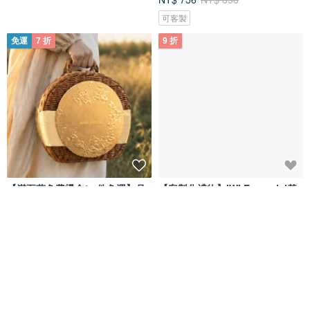
可客製
免運
7 折
9 折
【滿五萬免費燙金/一件免運】月
【客製化禮物】IWI Essential基
籃禮盒 高檔精品設計 高級大氣禮
礎特別版鋼珠筆-森夜 #贈刻字
台灣茶日 Dae One Day
IWI
NT$ 1,499
NT$ 2,141
NT$ 585
NT$ 650
可客製
可客製
88 折