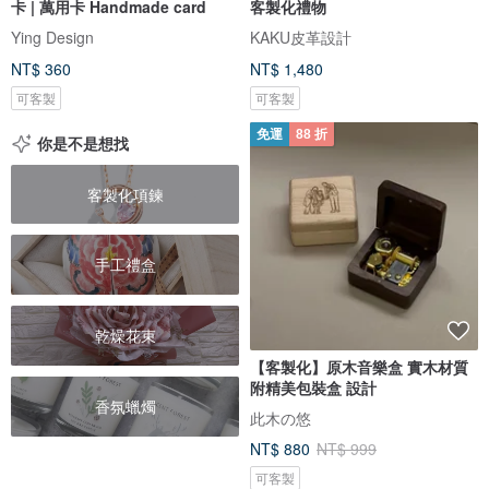
卡 | 萬用卡 Handmade card
客製化禮物
Ying Design
KAKU皮革設計
NT$ 360
NT$ 1,480
可客製
可客製
免運
88 折
你是不是想找
客製化項鍊
手工禮盒
乾燥花束
【客製化】原木音樂盒 實木材質
附精美包裝盒 設計
香氛蠟燭
此木の悠
NT$ 880
NT$ 999
可客製