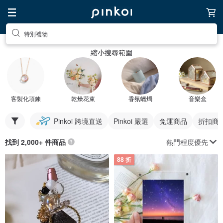
特別禮物
縮小搜尋範圍
客製化項鍊
乾燥花束
香氛蠟燭
音樂盒
Pinkoi 跨境直送
Pinkoi 嚴選
免運商品
折扣商
熱門程度優先
找到 2,000+ 件商品
88 折