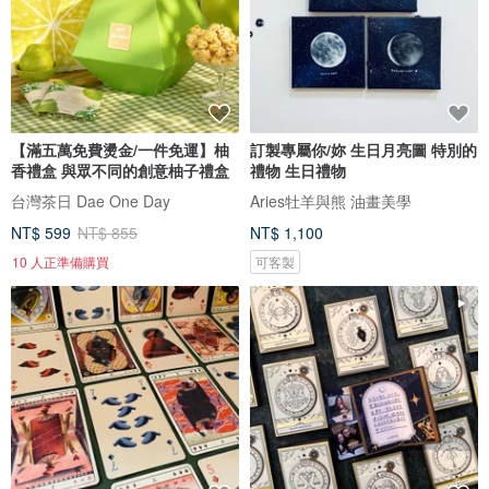
【滿五萬免費燙金/一件免運】柚
訂製專屬你/妳 生日月亮圖 特別的
香禮盒 與眾不同的創意柚子禮盒
禮物 生日禮物
台灣茶日 Dae One Day
Aries牡羊與熊 油畫美學
NT$ 599
NT$ 855
NT$ 1,100
10 人正準備購買
可客製