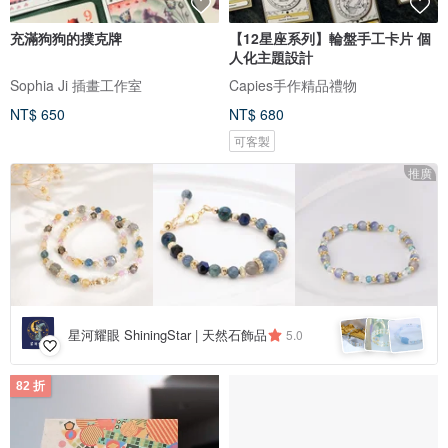
充滿狗狗的撲克牌
【12星座系列】輪盤手工卡片 個
人化主題設計
Sophia Ji 插畫工作室
Capies手作精品禮物
NT$ 650
NT$ 680
可客製
推廣
星河耀眼 ShiningStar | 天然石飾品
5.0
82 折