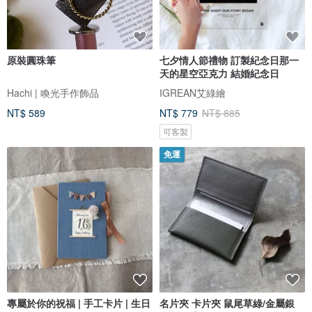
原裝圓珠筆
七夕情人節禮物 訂製紀念日那一
天的星空亞克力 結婚紀念日
Hachi | 喚光手作飾品
IGREAN艾綠繪
NT$ 589
NT$ 779
NT$ 885
可客製
免運
專屬於你的祝福 | 手工卡片 | 生日
名片夾 卡片夾 鼠尾草綠/金屬銀