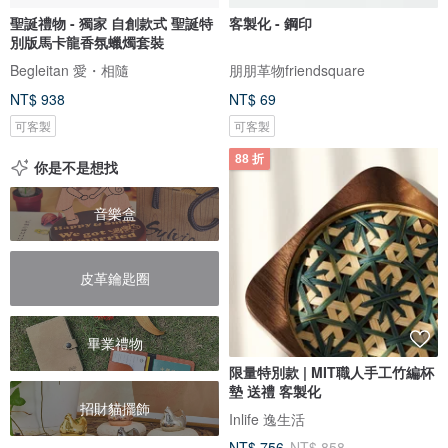
聖誕禮物 - 獨家 自創款式 聖誕特
客製化 - 鋼印
別版馬卡龍香氛蠟燭套裝
Begleitan 愛・相隨
朋朋革物friendsquare
NT$ 938
NT$ 69
可客製
可客製
88 折
你是不是想找
音樂盒
皮革鑰匙圈
畢業禮物
限量特別款 | MIT職人手工竹編杯
墊 送禮 客製化
招財貓擺飾
Inlife 逸生活
NT$ 756
NT$ 858