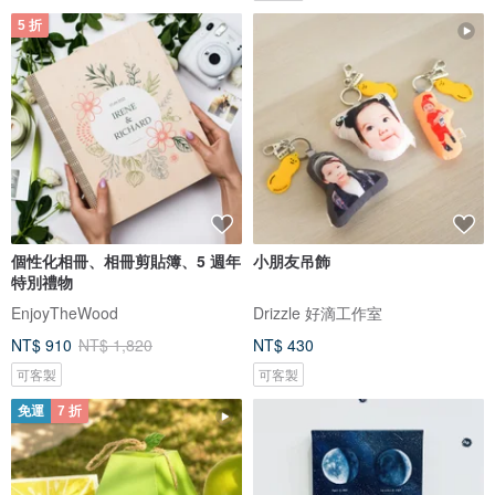
5 折
個性化相冊、相冊剪貼簿、5 週年
小朋友吊飾
特別禮物
EnjoyTheWood
Drizzle 好滴工作室
NT$ 910
NT$ 1,820
NT$ 430
可客製
可客製
免運
7 折