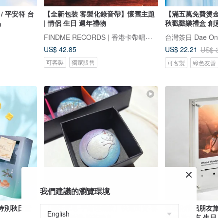
/ 平安符 台
【全新包裝 客製化錄音帶】懷舊主題
【滿五萬免費燙金
品
| 情侶 生日 週年禮物
秋戳戳樂禮盒 創
FINDME RECORDS | 香港卡帶唱片生活店
台灣茶日 Dae On
US$ 42.85
US$ 22.21
US$ 
可客製
獨家販售
可客製
綠色友善
我們建議的瀏覽環境
特別秋日驚
【藝術肥皂-手繪睡貓款】快速出貨•客
客製化情侶朋友旅
製•企業•婚禮•胺基酸皂
相框 送女友 生日