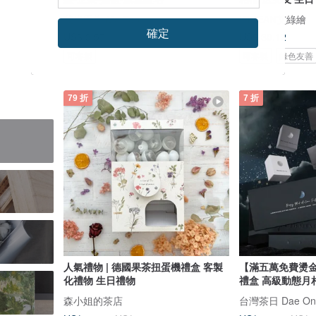
我也手作 Me Too
IGREAN艾綠繪
確定
US$ 3.57
US$ 30.12
可客製
可客製
綠色友善
79 折
7 折
人氣禮物 | 德國果茶扭蛋機禮盒 客製
【滿五萬免費燙金
化禮物 生日禮物
禮盒 高級動態月
森小姐的茶店
台灣茶日 Dae On