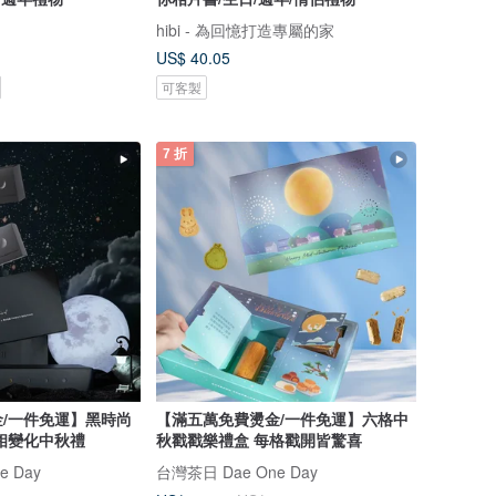
hibi - 為回憶打造專屬的家
US$ 40.05
可客製
7 折
/一件免運】黑時尚
【滿五萬免費燙金/一件免運】六格中
相變化中秋禮
秋戳戳樂禮盒 每格戳開皆驚喜
e Day
台灣茶日 Dae One Day