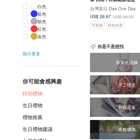
白色
台灣茶日 Dae One Day
藍色
US$ 26.67
US$ 38.09
銀色
可客製
綠色友善
紅色
金色
你是不是想找
顯示更多
客製化項鍊
你可能會感興趣
手工禮盒
特別禮物
生日禮物
乾燥花束
禮物推薦
生日禮物建議
香氛蠟燭