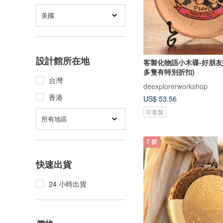
美國
設計館所在地
客製化物語小木碟-好朋友
多隻有特別折扣)
台灣
deexplorerworkshop
香港
US$ 53.56
可客製
所有地區
7 折
快速出貨
24 小時出貨