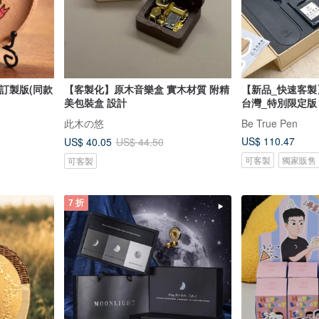
訂製版(同款
【客製化】原木音樂盒 實木材質 附精
【新品_快速客製
美包裝盒 設計
台灣_特別限定版
此木の悠
Be True Pen
US$ 110.47
US$ 40.05
US$ 44.50
可客製
獨家販售
可客製
7 折