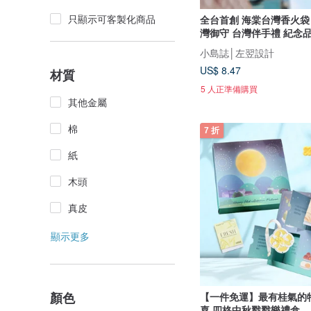
只顯示可客製化商品
全台首創 海棠台灣香火袋 
灣御守 台灣伴手禮 紀念
小島誌│左翌設計
US$ 8.47
材質
5 人正準備購買
其他金屬
棉
7 折
紙
木頭
真皮
顯示更多
顏色
【一件免運】最有桂氣的
喜 四格中秋戳戳樂禮盒