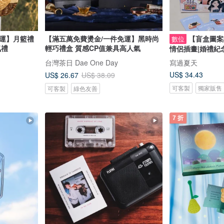
免運】月籃禮
【滿五萬免費燙金/一件免運】黑時尚
【盲盒圖案
數位
級大氣禮
輕巧禮盒 質感CP值兼具高人氣
情侶插畫|婚禮紀
台灣茶日 Dae One Day
寫過夏天
US$ 34.43
US$ 26.67
US$ 38.09
可客製
獨家販售
可客製
綠色友善
7 折