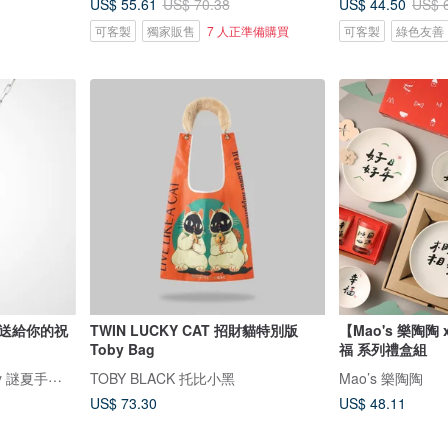
US$ 55.61
US$ 44.50
US$ 70.38
US$ 
可客製
獨家販售
7 人正準備購買
可客製
綠色友善
【送給你的祝
TWIN LUCKY CAT 招財貓特別版
【Mao's 樂陶陶
Toby Bag
福 系列禮盒組
Secret Summer Jewellery 謎夏手工銀飾珠寶
TOBY BLACK 托比小黑
Mao’s 樂陶陶
US$ 73.30
US$ 48.11