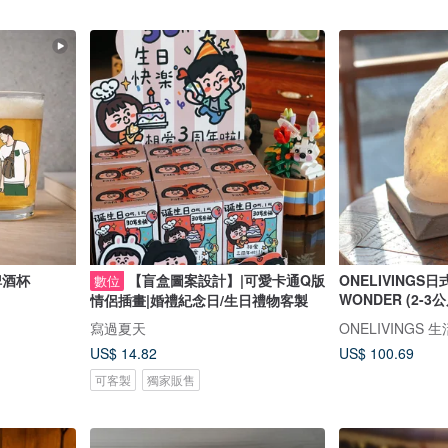
啤酒杯
【盲盒圖案設計】|可愛卡通Q版
ONELIVINGS
數位
WONDER (2-3公
情侶插畫|婚禮紀念日/生日禮物客製
寫過夏天
ONELIVINGS 
US$ 14.82
US$ 100.69
可客製
獨家販售