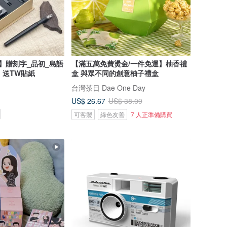
】贈刻字_品初_島語
【滿五萬免費燙金/一件免運】柚香禮
 送TW貼紙
盒 與眾不同的創意柚子禮盒
台灣茶日 Dae One Day
US$ 26.67
US$ 38.09
可客製
綠色友善
7 人正準備購買