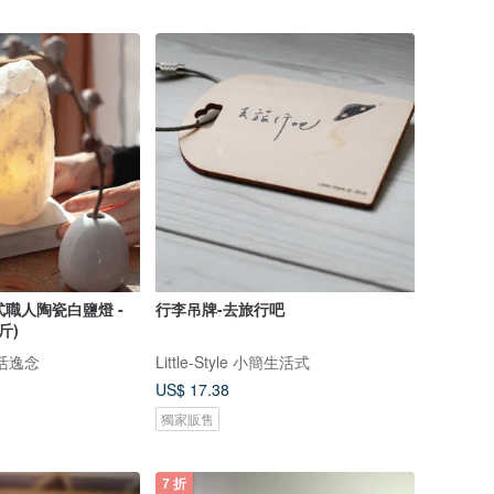
日式職人陶瓷白鹽燈 -
行李吊牌-去旅行吧
斤)
生活逸念
Little-Style 小簡生活式
US$ 17.38
獨家販售
7 折