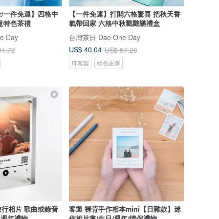
/一件免運】四格中
【一件免運】打開六格驚喜 把秋天香
意特色茶禮
氣帶回家 六格中秋戳戳樂禮盒
e Day
台灣茶日 Dae One Day
US$ 40.04
31.72
US$ 57.20
可客製
綠色友善
行相片 歌曲或錄音
客製 裸背手作相本mini【日雜款】迷
 週年禮物
你相片書/生日/週年/情侶禮物