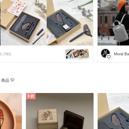
4
+
Moral B
.0
(783)
” 商品
9 折