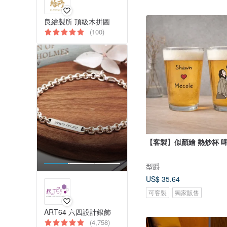
良繪製所 頂級木拼圖
(100)
【客製】似顏繪 熱炒杯 
型爵
US$ 35.64
可客製
獨家販售
ART64 六四設計銀飾
(4,758)