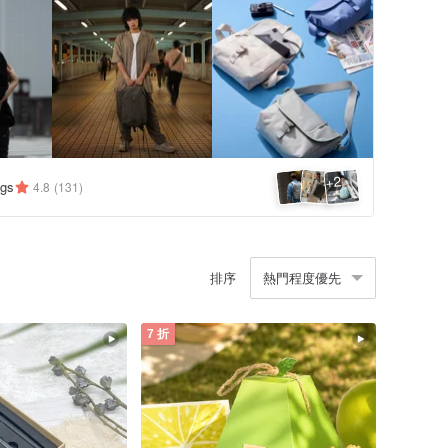
2
+
ags
4.8
(131)
排序
熱門程度優先
7 折