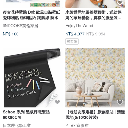
復古花磚壁貼 D款 歐風自黏壁紙
木製世界地圖牆壁藝術，送給媽
瓷磚牆貼 磁磚貼紙 踢腳線 防水
媽的家居禮物，質樸的牆壁裝
飾，3D 世界地圖
iINDOORS英倫家居
EnjoyTheWood
NT$ 160
NT$ 4,977
NT$ 9,954
可客製
School系列 黑板靜電壁貼
【老朋友限定禮】原創壁貼 | 清漾
60X80CM
園地(5/10/20片裝)
日本理化學工業
P-Tex 宣影布