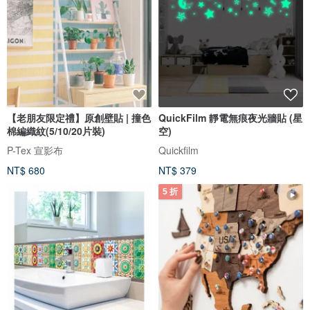
【老朋友限定禮】原創壁貼 | 撞色
QuickFilm 靜電無痕夜光牆貼 (星
棉編織紋(5/10/20片裝)
空)
P-Tex 宣影布
Quickfilm
NT$ 680
NT$ 379
5 折