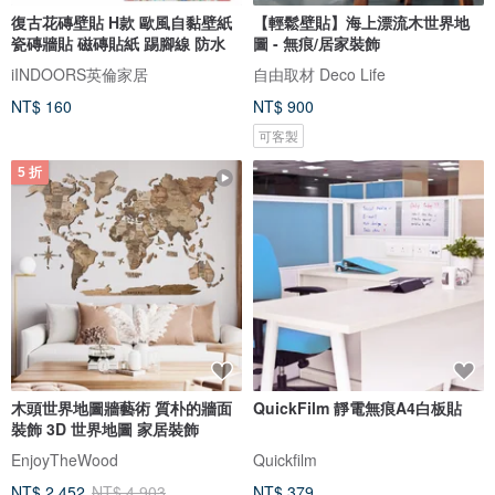
復古花磚壁貼 H款 歐風自黏壁紙
【輕鬆壁貼】海上漂流木世界地
瓷磚牆貼 磁磚貼紙 踢腳線 防水
圖 - 無痕/居家裝飾
iINDOORS英倫家居
自由取材 Deco Life
NT$ 160
NT$ 900
可客製
5 折
木頭世界地圖牆藝術 質朴的牆面
QuickFilm 靜電無痕A4白板貼
裝飾 3D 世界地圖 家居裝飾
EnjoyTheWood
Quickfilm
NT$ 2,452
NT$ 4,903
NT$ 379