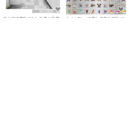
復古花磚壁貼 BD款 歐風自黏壁
QuickFilm 靜電無痕夜光牆貼 (II)
紙 瓷磚牆貼 磁磚貼紙 踢腳線 防
- Pokémon (10包隨機裝)
水
iINDOORS英倫家居
Quickfilm
NT$ 160
NT$ 1,184
5 折
復古花磚壁貼 T款 歐風自黏壁紙
家居牆壁裝飾、3D 世界地圖、情
瓷磚牆貼 磁磚貼紙 踢腳線 防水
侶結婚禮物、生日禮物創意、
iINDOORS英倫家居
EnjoyTheWood