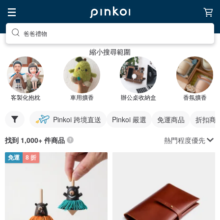
爸爸禮物
縮小搜尋範圍
客製化抱枕
車用擴香
辦公桌收納盒
香氛擴香
Pinkoi 跨境直送
Pinkoi 嚴選
免運商品
折扣商
熱門程度優先
找到 1,000+ 件商品
免運
8 折