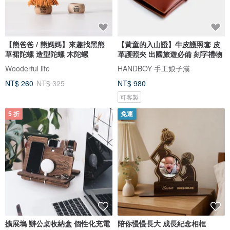
【熊爸爸 / 熊媽媽】來趣找黑熊
【黃童的入山證】牛皮護照套 皮
草裙陀螺 造型陀螺 木陀螺
革護照夾 出國旅遊必備 刻字禮物
Wooderful life
HANDBOY 手工娘子漢
NT$ 260
NT$ 325
NT$ 980
可客製
5 折
免運
擴展塢 辦公桌收納盒 個性化充電
陪你慢慢長大 成長紀念相框