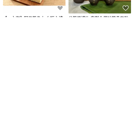
【一之鄉】阿爸親像山 台語文禮
父親節禮物 客製化紫砂茶具套裝
盒 (附提袋)
文字訂製紫砂茶壺 送爸爸首選
Design Your Own Wine 香港酒瓶雕刻禮品專門店
一之鄉
NT$ 550
NT$ 600
NT$ 2,815
NT$ 3,311
可客製
牛皮手提公事包 多功能
骨牌票卡糖果禮盒 - 2款入【英國
Macbook Pro/Air
糖迷你包2包入】