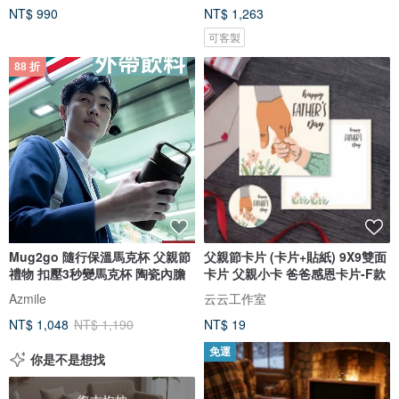
NT$ 990
NT$ 1,263
可客製
88 折
Mug2go 隨行保溫馬克杯 父親節
父親節卡片 (卡片+貼紙) 9X9雙面
禮物 扣壓3秒變馬克杯 陶瓷內膽
卡片 父親小卡 爸爸感恩卡片-F款
Azmile
云云工作室
NT$ 1,048
NT$ 1,190
NT$ 19
免運
你是不是想找