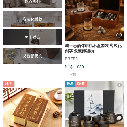
復古抱枕
客製化禮物
男士禮盒
威士忌酒杯胡桃木盒套裝 客製化
刻字 父親節禮物
父親節禮盒
FREED
NT$ 1,980
可客製
91 折
免運
85 折