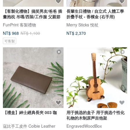
【客製化禮物】搞笑男友/爸爸 插
長輩生日禮物 / 自立式 人體工學
畫抱枕 吊嘎/西裝/工作服 父親節
折疊手杖 - 香檳金 (右手用)
FunPrint 客製禮物
Merry Sticks 悅杖
NT$ 968
NT$ 1,100
NT$ 2,370
可客製
【禮盒】紳士經典長夾 003 咖
用于挑选的盒子 用于挑选个性化
礼物的木制原声吉他架
寇比手工皮件 Colbie Leather
EngravedWoodBox