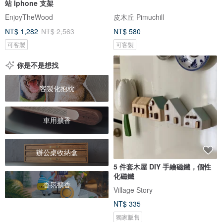
站 Iphone 支架
EnjoyTheWood
皮木丘 Pimuchill
NT$ 1,282
NT$ 2,563
NT$ 580
可客製
可客製
你是不是想找
客製化抱枕
車用擴香
辦公桌收納盒
5 件套木屋 DIY 手繪磁鐵，個性
化磁鐵
香氛擴香
Village Story
NT$ 335
獨家販售