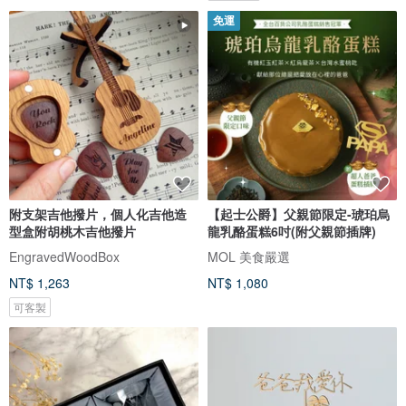
免運
附支架吉他撥片，個人化吉他造
【起士公爵】父親節限定-琥珀烏
型盒附胡桃木吉他撥片
龍乳酪蛋糕6吋(附父親節插牌)
EngravedWoodBox
MOL 美食嚴選
NT$ 1,263
NT$ 1,080
可客製