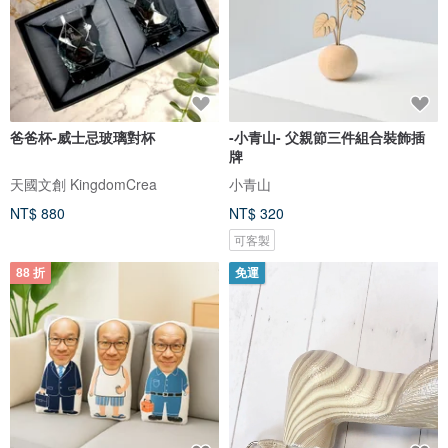
爸爸杯-威士忌玻璃對杯
-小青山- 父親節三件組合裝飾插
牌
天國文創 KingdomCrea
小青山
NT$ 880
NT$ 320
可客製
88 折
免運