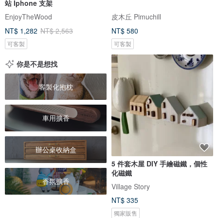
站 Iphone 支架
EnjoyTheWood
皮木丘 Pimuchill
NT$ 1,282
NT$ 2,563
NT$ 580
可客製
可客製
你是不是想找
客製化抱枕
車用擴香
辦公桌收納盒
5 件套木屋 DIY 手繪磁鐵，個性
化磁鐵
香氛擴香
Village Story
NT$ 335
獨家販售