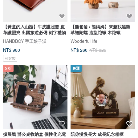
【黃童的入山證】牛皮護照套 皮
【熊爸爸 / 熊媽媽】來趣找黑熊
革護照夾 出國旅遊必備 刻字禮物
草裙陀螺 造型陀螺 木陀螺
HANDBOY 手工娘子漢
Wooderful life
NT$ 980
NT$ 260
NT$ 325
可客製
5 折
免運
擴展塢 辦公桌收納盒 個性化充電
陪你慢慢長大 成長紀念相框