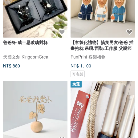
爸爸杯-威士忌玻璃對杯
【客製化禮物】搞笑男友/爸爸 插
畫抱枕 吊嘎/西裝/工作服 父親節
天國文創 KingdomCrea
FunPrint 客製禮物
NT$ 880
NT$ 1,100
可客製
免運