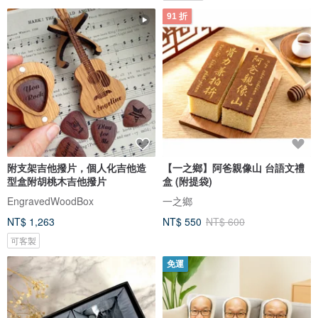
91 折
附支架吉他撥片，個人化吉他造
【一之鄉】阿爸親像山 台語文禮
型盒附胡桃木吉他撥片
盒 (附提袋)
EngravedWoodBox
一之鄉
NT$ 1,263
NT$ 550
NT$ 600
可客製
免運