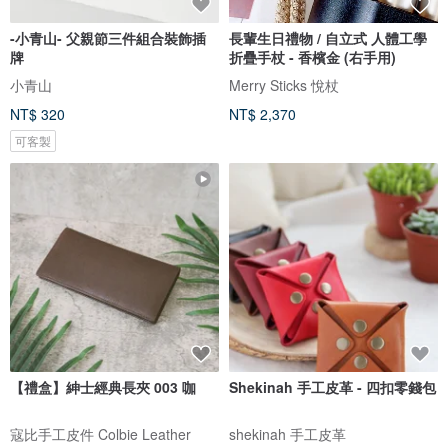
-小青山- 父親節三件組合裝飾插
長輩生日禮物 / 自立式 人體工學
牌
折疊手杖 - 香檳金 (右手用)
小青山
Merry Sticks 悅杖
NT$ 320
NT$ 2,370
可客製
【禮盒】紳士經典長夾 003 咖
Shekinah 手工皮革 - 四扣零錢包
寇比手工皮件 Colbie Leather
shekinah 手工皮革