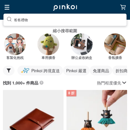
爸爸禮物
縮小搜尋範圍
客製化抱枕
車用擴香
辦公桌收納盒
香氛擴香
Pinkoi 跨境直送
Pinkoi 嚴選
免運商品
折扣商
熱門程度優先
找到 1,000+ 件商品
8 折