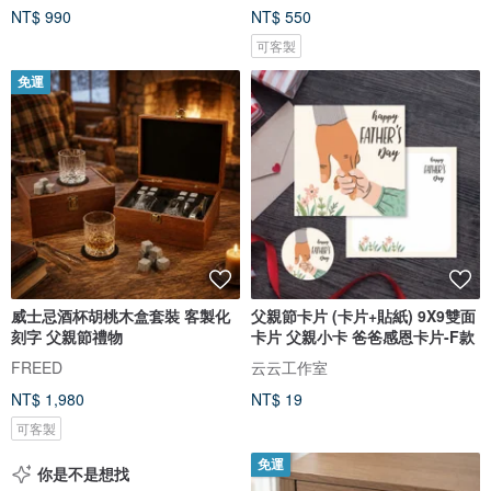
NT$ 990
NT$ 550
可客製
免運
威士忌酒杯胡桃木盒套裝 客製化
父親節卡片 (卡片+貼紙) 9X9雙面
刻字 父親節禮物
卡片 父親小卡 爸爸感恩卡片-F款
FREED
云云工作室
NT$ 1,980
NT$ 19
可客製
免運
你是不是想找