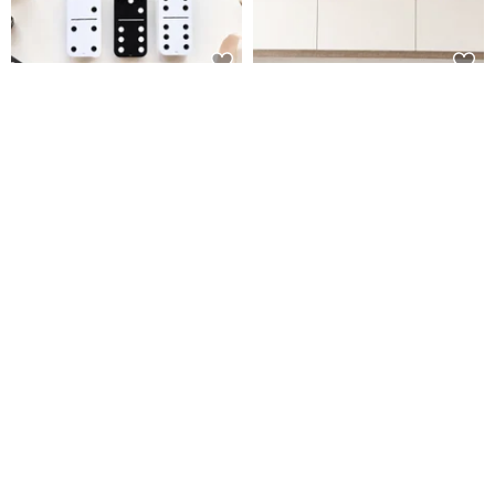
骨牌票卡糖果禮盒 - 2款入【英國
【父親節佈置】父親節快樂佈置
糖迷你包2包入】
包 吊嘎/西裝/工作服爸爸
IWS 愛望英國糖果屋
FunPrint 客製禮物
NT$ 280
NT$ 390
免運
85 折
免運
父親節禮物 客製化紫砂茶具套裝
【起士公爵】父親節限定-琥珀烏
文字訂製紫砂茶壺 送爸爸首選
龍乳酪蛋糕6吋(附父親節插牌)