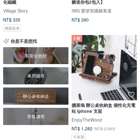
化磁鐵
糖迷你包2包入】
Village Story
IWS 愛望英國糖果屋
NT$ 335
NT$ 280
獨家販售
5 折
你是不是想找
客製化抱枕
車用擴香
辦公桌收納盒
擴展塢 辦公桌收納盒 個性化充電
站 Iphone 支架
香氛擴香
EnjoyTheWood
NT$ 1,282
NT$ 2,563
可客製