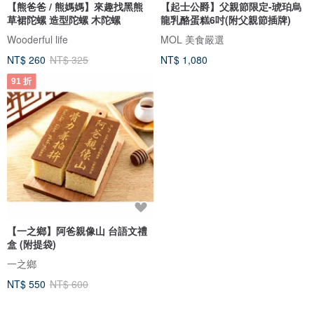
【熊爸爸 / 熊媽媽】來趣找黑熊
【起士公爵】父親節限定-琥珀烏
草裙陀螺 造型陀螺 木陀螺
龍乳酪蛋糕6吋(附父親節插牌)
Wooderful life
MOL 美食嚴選
NT$ 260
NT$ 325
NT$ 1,080
91 折
【一之鄉】阿爸親像山 台語文禮
盒 (附提袋)
一之鄉
NT$ 550
NT$ 600