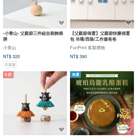
-小青山- 父親節三件組合裝飾插
【父親節佈置】父親節快樂佈置
牌
包 吊嘎/西裝/工作服爸爸
小青山
FunPrint 客製禮物
NT$ 320
NT$ 390
可客製
8 折
免運