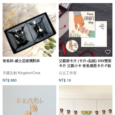
爸爸杯-威士忌玻璃對杯
父親節卡片 (卡片+貼紙) 9X9雙面
卡片 父親小卡 爸爸感恩卡片-F款
天國文創 KingdomCrea
云云工作室
NT$ 880
NT$ 19