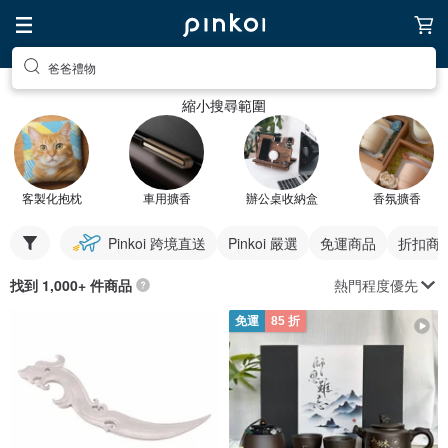
爸爸禮物
縮小搜尋範圍
客製化抱枕
車用擴香
辦公桌收納盒
香氛擴香
Pinkoi 跨境直送
Pinkoi 嚴選
免運商品
折扣商
熱門程度優先
找到 1,000+ 件商品
免運
85 折