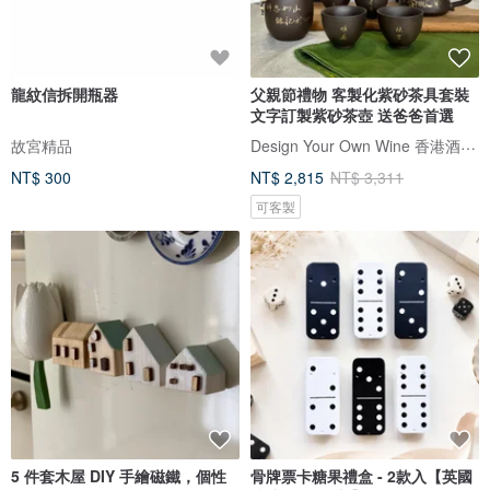
龍紋信拆開瓶器
父親節禮物 客製化紫砂茶具套裝
文字訂製紫砂茶壺 送爸爸首選
Design Your Own Wine 香港酒瓶雕刻禮品專門店
故宮精品
NT$ 300
NT$ 2,815
NT$ 3,311
可客製
5 件套木屋 DIY 手繪磁鐵，個性
骨牌票卡糖果禮盒 - 2款入【英國