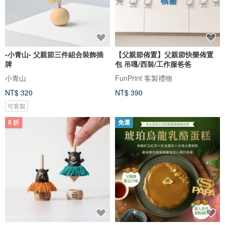
-小青山- 父親節三件組合裝飾插
【父親節佈置】父親節快樂佈置
牌
包 吊嘎/西裝/工作服爸爸
小青山
FunPrint 客製禮物
NT$ 320
NT$ 390
可客製
8 折
免運