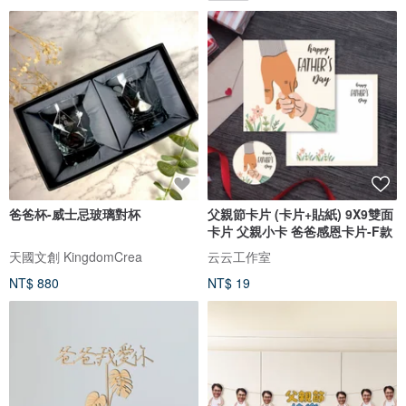
爸爸杯-威士忌玻璃對杯
父親節卡片 (卡片+貼紙) 9X9雙面
卡片 父親小卡 爸爸感恩卡片-F款
天國文創 KingdomCrea
云云工作室
NT$ 880
NT$ 19