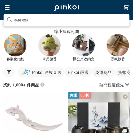
爸爸禮物
縮小搜尋範圍
客製化抱枕
車用擴香
辦公桌收納盒
香氛擴香
Pinkoi 跨境直送
Pinkoi 嚴選
免運商品
折扣商
熱門程度優先
找到 1,000+ 件商品
免運
85 折