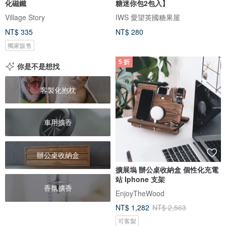
化磁鐵
糖迷你包2包入】
Village Story
IWS 愛望英國糖果屋
NT$ 335
NT$ 280
獨家販售
5 折
你是不是想找
客製化抱枕
車用擴香
辦公桌收納盒
擴展塢 辦公桌收納盒 個性化充電
站 Iphone 支架
香氛擴香
EnjoyTheWood
NT$ 1,282
NT$ 2,563
可客製