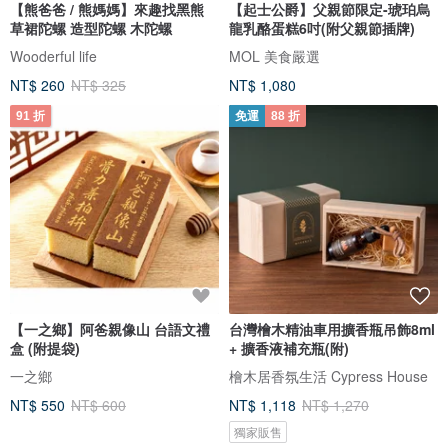
【熊爸爸 / 熊媽媽】來趣找黑熊
【起士公爵】父親節限定-琥珀烏
草裙陀螺 造型陀螺 木陀螺
龍乳酪蛋糕6吋(附父親節插牌)
Wooderful life
MOL 美食嚴選
NT$ 260
NT$ 325
NT$ 1,080
91 折
免運
88 折
【一之鄉】阿爸親像山 台語文禮
台灣檜木精油車用擴香瓶吊飾8ml
盒 (附提袋)
+ 擴香液補充瓶(附)
一之鄉
檜木居香氛生活 Cypress House
NT$ 550
NT$ 600
NT$ 1,118
NT$ 1,270
獨家販售