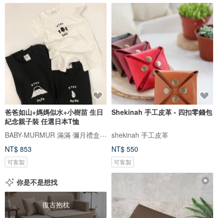
爸爸如山+媽媽似水+小樹苗 生日
Shekinah 手工皮革 - 四扣零錢包
紀念親子裝 任選日本T恤
BABY-MURMUR 滿滿 彌月禮盒 親子裝
shekinah 手工皮革
NT$ 853
NT$ 550
可客製
可客製
你是不是想找
復古抱枕