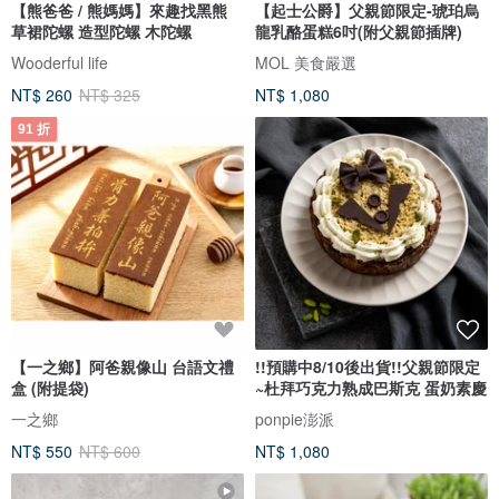
【熊爸爸 / 熊媽媽】來趣找黑熊
【起士公爵】父親節限定-琥珀烏
草裙陀螺 造型陀螺 木陀螺
龍乳酪蛋糕6吋(附父親節插牌)
Wooderful life
MOL 美食嚴選
NT$ 260
NT$ 325
NT$ 1,080
91 折
【一之鄉】阿爸親像山 台語文禮
!!預購中8/10後出貨!!父親節限定
盒 (附提袋)
~杜拜巧克力熟成巴斯克 蛋奶素慶
一之鄉
ponpie澎派
NT$ 550
NT$ 600
NT$ 1,080