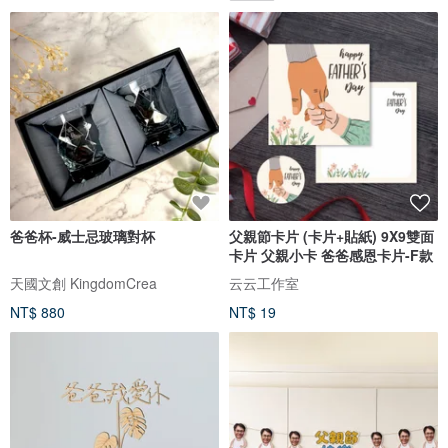
爸爸杯-威士忌玻璃對杯
父親節卡片 (卡片+貼紙) 9X9雙面
卡片 父親小卡 爸爸感恩卡片-F款
天國文創 KingdomCrea
云云工作室
NT$ 880
NT$ 19