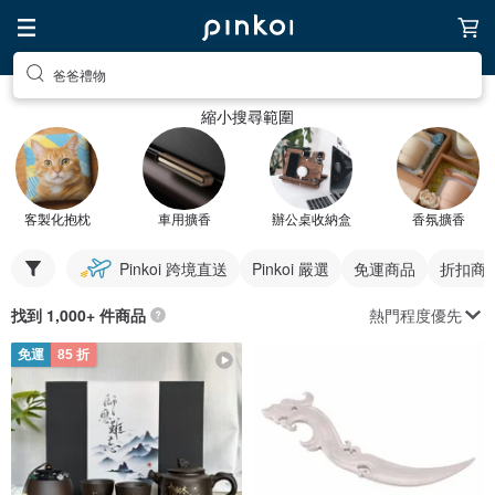
爸爸禮物
縮小搜尋範圍
客製化抱枕
車用擴香
辦公桌收納盒
香氛擴香
Pinkoi 跨境直送
Pinkoi 嚴選
免運商品
折扣商
熱門程度優先
找到 1,000+ 件商品
免運
85 折