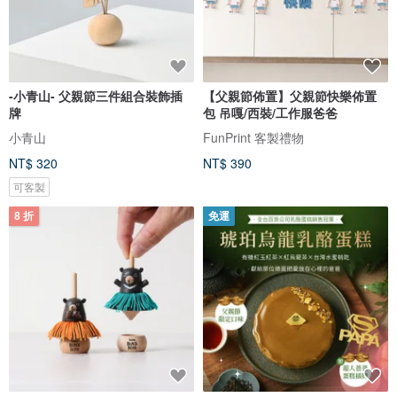
-小青山- 父親節三件組合裝飾插
【父親節佈置】父親節快樂佈置
牌
包 吊嘎/西裝/工作服爸爸
小青山
FunPrint 客製禮物
NT$ 320
NT$ 390
可客製
8 折
免運