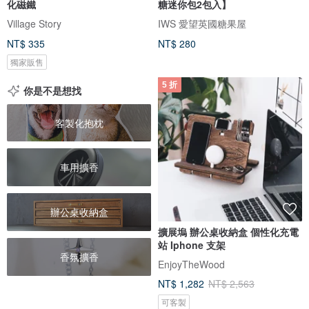
化磁鐵
糖迷你包2包入】
Village Story
IWS 愛望英國糖果屋
NT$ 335
NT$ 280
獨家販售
5 折
你是不是想找
客製化抱枕
車用擴香
辦公桌收納盒
擴展塢 辦公桌收納盒 個性化充電
站 Iphone 支架
香氛擴香
EnjoyTheWood
NT$ 1,282
NT$ 2,563
可客製