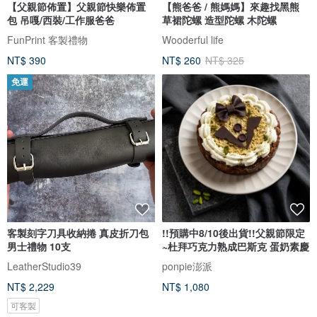
【父親節佈置】父親節快樂佈置
【熊爸爸 / 熊媽媽】來趣找黑熊
包 吊嘎/西裝/工作服爸爸
草裙陀螺 造型陀螺 木陀螺
FunPrint 客製禮物
Wooderful life
NT$ 390
NT$ 260
NT$ 325
免運
客製刻字刀具收納捲 真皮折刀包
!!預購中8/10後出貨!!父親節限定
男士禮物 10支
~杜拜巧克力熟成巴斯克 蛋奶素慶
LeatherStudio39
ponpie澎派
NT$ 2,229
NT$ 1,080
可客製