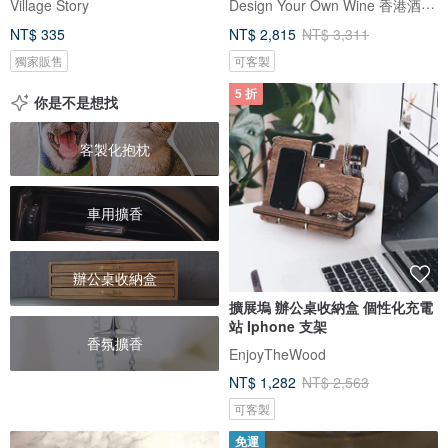
Design Your Own Wine 香港酒瓶雕刻禮品專門店
Village Story
NT$ 335
NT$ 2,815
NT$ 3,311
獨家販售
可客製
5 折
你是不是想找
客製化抱枕
車用擴香
辦公桌收納盒
擴展塢 辦公桌收納盒 個性化充電
站 Iphone 支架
香氛擴香
EnjoyTheWood
NT$ 1,282
NT$ 2,563
可客製
免運