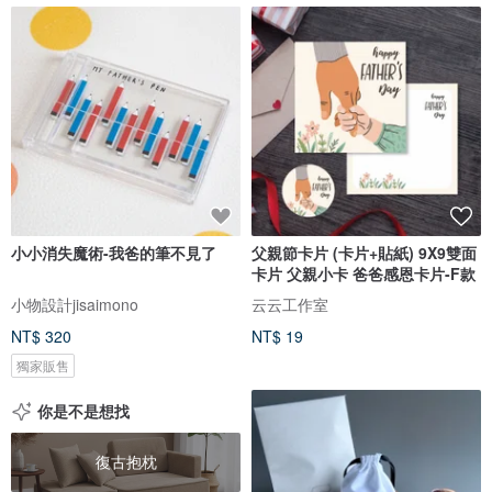
小小消失魔術-我爸的筆不見了
父親節卡片 (卡片+貼紙) 9X9雙面
卡片 父親小卡 爸爸感恩卡片-F款
小物設計jisaimono
云云工作室
NT$ 320
NT$ 19
獨家販售
你是不是想找
復古抱枕