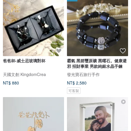
爸爸杯-威士忌玻璃對杯
霸氣 黑碧璽原礦 黑曜石。健康避
邪 招財事業 男款純銀水晶手鍊
天國文創 KingdomCrea
發光寶石旅行手作
NT$ 880
NT$ 2,580
可客製