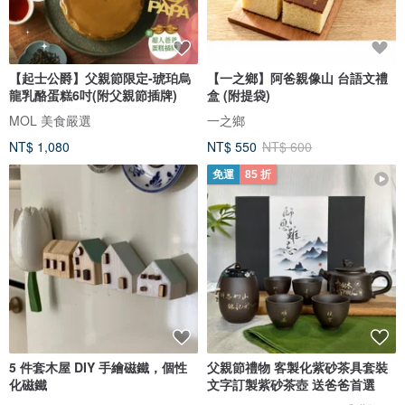
【起士公爵】父親節限定-琥珀烏
【一之鄉】阿爸親像山 台語文禮
龍乳酪蛋糕6吋(附父親節插牌)
盒 (附提袋)
MOL 美食嚴選
一之鄉
NT$ 1,080
NT$ 550
NT$ 600
免運
85 折
5 件套木屋 DIY 手繪磁鐵，個性
父親節禮物 客製化紫砂茶具套裝
化磁鐵
文字訂製紫砂茶壺 送爸爸首選