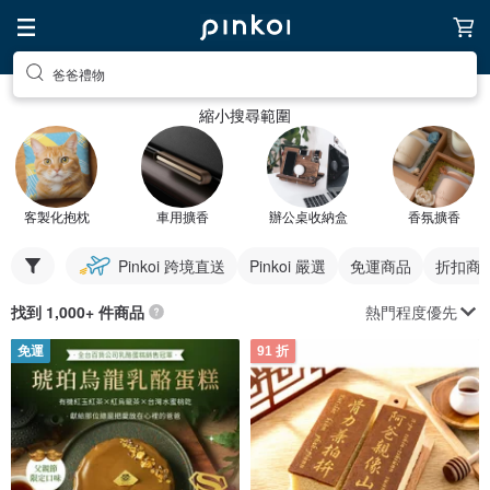
爸爸禮物
縮小搜尋範圍
客製化抱枕
車用擴香
辦公桌收納盒
香氛擴香
Pinkoi 跨境直送
Pinkoi 嚴選
免運商品
折扣商
熱門程度優先
找到 1,000+ 件商品
免運
91 折