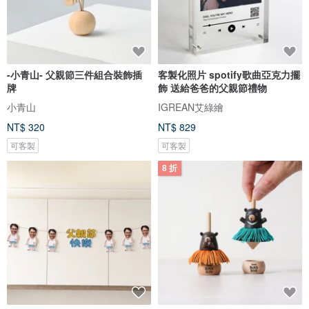
-小青山- 父親節三件組合裝飾插
客製化照片 spotify歌曲亞克力擺
牌
飾 送給爸爸的父親節禮物
小青山
IGREAN艾綠繪
NT$ 320
NT$ 829
可客製
可客製
8 折