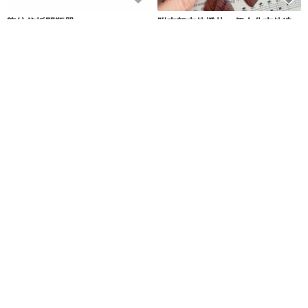
龍紋信拆開瓶器
附支架吉他撥片，個人化吉他造
型盒附胡桃木吉他撥片
故宮精品
EngravedWoodBox
NT$ 300
NT$ 1,263
可客製
爸爸如山+媽媽似水+小樹苗 生日
父親節禮物 飛機開瓶器 爸爸節贈
紀念親子裝 任選日本T恤
品
BABY-MURMUR 滿滿 彌月禮盒 親子裝
幸福朵朵 婚禮小物・花束禮物