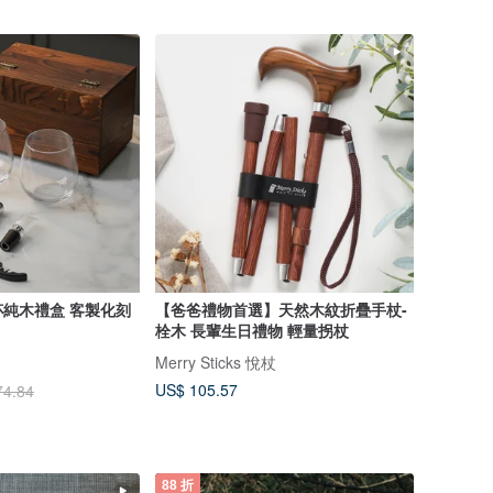
純木禮盒 客製化刻
【爸爸禮物首選】天然木紋折疊手杖-
栓木 長輩生日禮物 輕量拐杖
Merry Sticks 悅杖
US$ 105.57
74.84
88 折