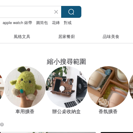
apple watch 錶帶
圓筒包
花磚
對戒
風格文具
居家餐廚
品味美食
縮小搜尋範圍
車用擴香
辦公桌收納盒
香氛擴香