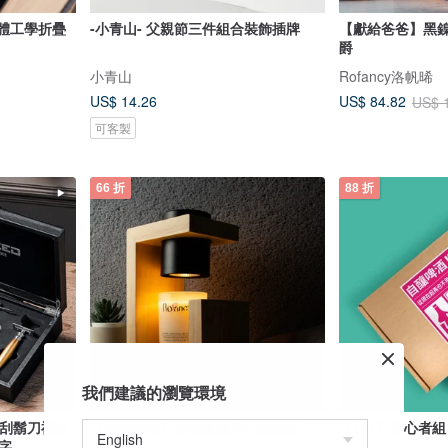
人體工學折疊
-小青山- 父親節三件組合裝飾插牌
【獻給爸爸】黑鎳
爵
小青山
Rofancy洛帆晞
US$ 14.26
US$ 84.82
US$ 
可客製
66 折
88 折
我們建議的瀏覽環境
刃刮鬍刀禮盒-
【獻給爸爸】定時質感木G融蠟燈
【DIY】初心者組
字