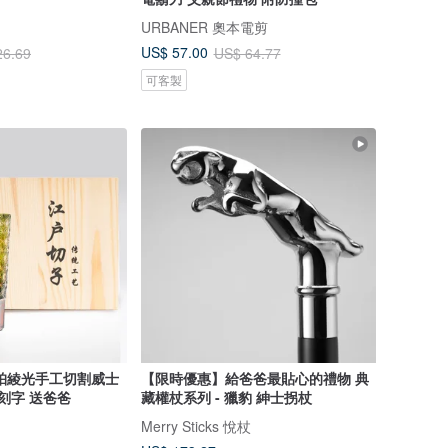
URBANER 奧本電剪
US$ 57.00
26.69
US$ 64.77
可客製
珀綾光手工切割威士
【限時優惠】給爸爸最貼心的禮物 典
刻字 送爸爸
藏權杖系列 - 獵豹 紳士拐杖
Merry Sticks 悅杖