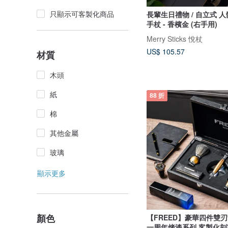
只顯示可客製化商品
長輩生日禮物 / 自立式 
手杖 - 香檳金 (右手用)
Merry Sticks 悅杖
US$ 105.57
材質
木頭
紙
88 折
棉
其他金屬
玻璃
顯示更多
顏色
【FREED】豪華四件雙
一周年烤漆系列 客製化刻