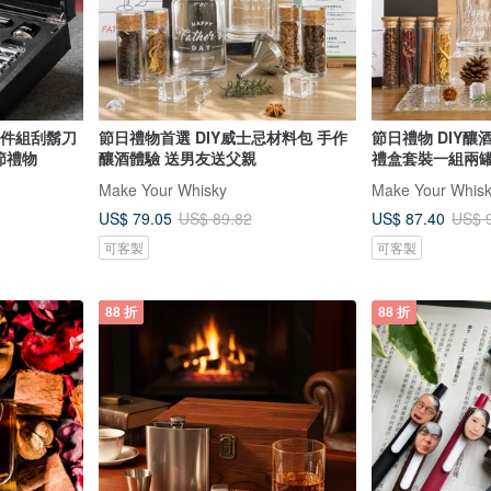
家四件組刮鬍刀
節日禮物首選 DIY威士忌材料包 手作
節日禮物 DIY釀酒
節禮物
釀酒體驗 送男友送父親
禮盒套裝一組兩罐
Make Your Whisky
Make Your Whis
US$ 79.05
US$ 87.40
US$ 89.82
US$ 
可客製
可客製
88 折
88 折