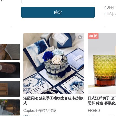
Rofancy洛帆晞
憨啤酒 HanBeer
確定
US$ 55.61
US$ 23.49
US$ 83.74
US$ 
88 折
湛藍調|有錢花手工禮物盒套組 特別款
日式江戶切子 琥
式
忌杯 綠色 客製化
Capies手作精品禮物
FREED