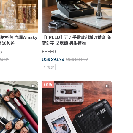
材料包 自調Whisky
【FREED】五刀手雷款刮鬍刀禮盒 免
 送爸爸
費刻字 父親節 男生禮物
ky
FREED
US$ 293.99
99.31
US$ 334.07
可客製
88 折