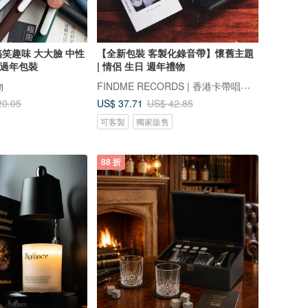
笑趣味 大大臉 中性
【全新包裝 客製化錄音帶】懷舊主題
筆 5色/全黑/全藍 過年包裝
| 情侶 生日 週年禮物
FINDME RECORDS | 香港卡帶唱片生活店
物
US$ 37.71
20.05
US$ 42.85
可客製
獨家販售
88 折