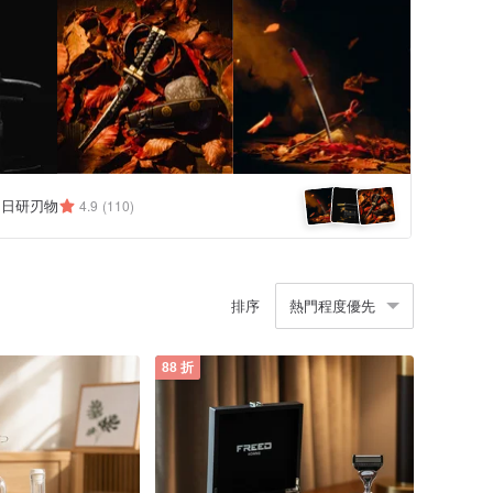
N 日研刃物
4.9
(110)
排序
熱門程度優先
88 折