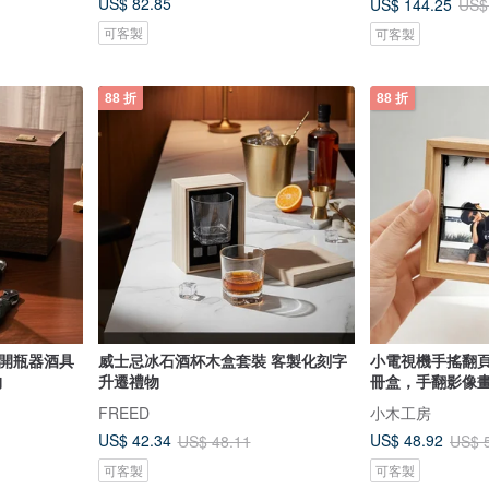
US$ 82.85
US$ 144.25
US$
可客製
可客製
88 折
88 折
 開瓶器酒具
威士忌冰石酒杯木盒套裝 客製化刻字
小電視機手搖翻
物
升遷禮物
冊盒，手翻影像
FREED
小木工房
US$ 42.34
US$ 48.92
US$ 48.11
US$ 
可客製
可客製