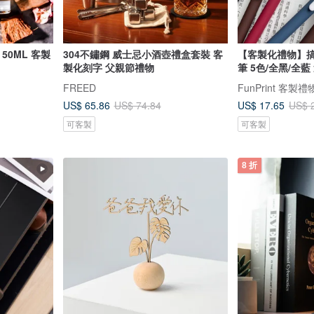
50ML 客製
304不鏽鋼 威士忌小酒壺禮盒套裝 客
【客製化禮物】搞
製化刻字 父親節禮物
FREED
FunPrint 客製禮
US$ 65.86
US$ 17.65
US$ 74.84
US$ 
可客製
可客製
8 折