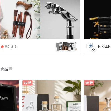
2
+
杖
NIKKE
5.0
(213)
” 商品
88 折
88 折