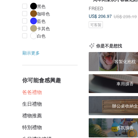
黑色
FREED
咖啡色
US$ 206.97
US$ 235.19
藍色
可客製
卡其色
白色
你是不是想找
顯示更多
客製化抱枕
你可能會感興趣
車用擴香
爸爸禮物
生日禮物
辦公桌收納盒
禮物推薦
特別禮物
香氛擴香