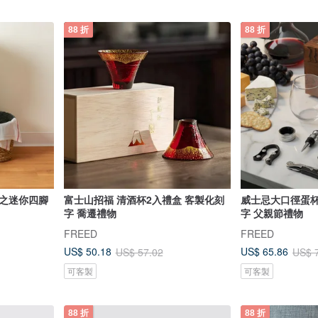
88 折
88 折
梯之迷你四腳
富士山招福 清酒杯2入禮盒 客製化刻
威士忌大口徑蛋杯
字 喬遷禮物
字 父親節禮物
FREED
FREED
US$ 50.18
US$ 65.86
US$ 57.02
US$ 
可客製
可客製
88 折
88 折