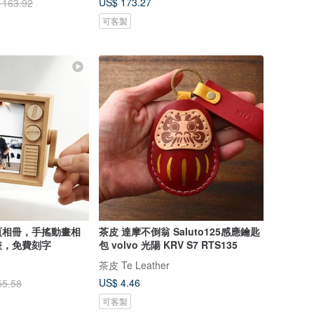
US$ 173.27
 163.92
可客製
頁相冊，手搖動畫相
茶皮 達摩不倒翁 Saluto125感應鑰匙
畫，免費刻字
包 volvo 光陽 KRV S7 RTS135
茶皮 Te Leather
US$ 4.46
55.58
可客製