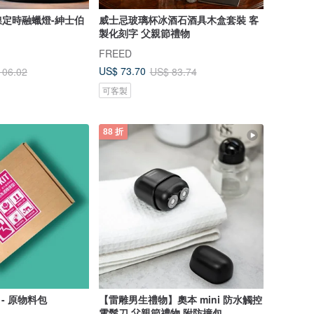
定時融蠟燈-紳士伯
威士忌玻璃杯冰酒石酒具木盒套裝 客
製化刻字 父親節禮物
FREED
US$ 73.70
106.02
US$ 83.74
可客製
88 折
 - 原物料包
【雷雕男生禮物】奧本 mini 防水觸控
電鬍刀 父親節禮物 附防撞包