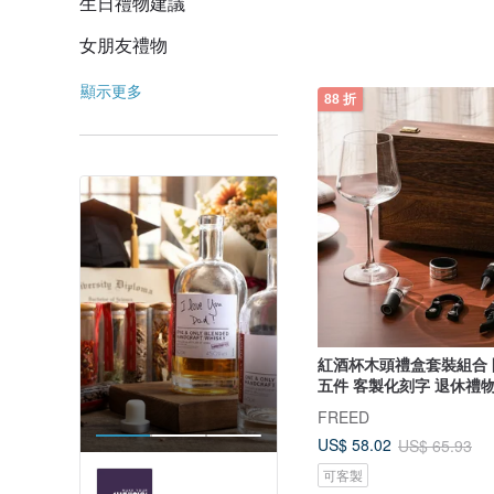
生日禮物建議
女朋友禮物
顯示更多
88 折
紅酒杯木頭禮盒套裝組合
五件 客製化刻字 退休禮
FREED
US$ 58.02
US$ 65.93
可客製