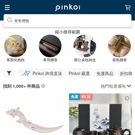
爸爸禮物
縮小搜尋範圍
客製化抱枕
車用擴香
辦公桌收納盒
香氛擴香
Pinkoi 跨境直送
Pinkoi 嚴選
免運商品
折扣商
熱門程度優先
找到 1,000+ 件商品
免運
85 折