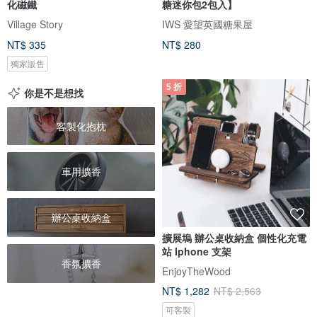
化磁鐵
糖迷你包2包入】
Village Story
IWS 愛望英國糖果屋
NT$ 335
NT$ 280
獨家販售
5 折
你是不是想找
客製化抱枕
車用擴香
辦公桌收納盒
擴展塢 辦公桌收納盒 個性化充電
站 Iphone 支架
香氛擴香
EnjoyTheWood
NT$ 1,282
NT$ 2,563
可客製