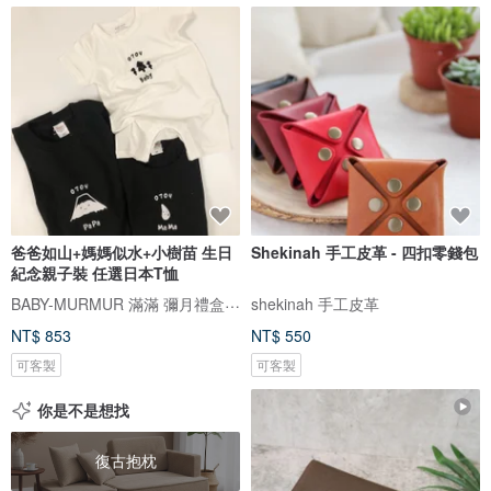
爸爸如山+媽媽似水+小樹苗 生日
Shekinah 手工皮革 - 四扣零錢包
紀念親子裝 任選日本T恤
BABY-MURMUR 滿滿 彌月禮盒 親子裝
shekinah 手工皮革
NT$ 853
NT$ 550
可客製
可客製
你是不是想找
復古抱枕