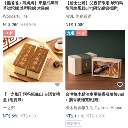
【熊爸爸 / 熊媽媽】來趣找黑熊
【起士公爵】父親節限定-琥珀烏
草裙陀螺 造型陀螺 木陀螺
龍乳酪蛋糕6吋(附父親節插牌)
Wooderful life
MOL 美食嚴選
NT$ 260
NT$ 325
NT$ 1,080
91 折
免運
88 折
【一之鄉】阿爸親像山 台語文禮
台灣檜木精油車用擴香瓶吊飾8ml
盒 (附提袋)
+ 擴香液補充瓶(附)
一之鄉
檜木居香氛生活 Cypress House
NT$ 550
NT$ 600
NT$ 1,118
NT$ 1,270
獨家販售