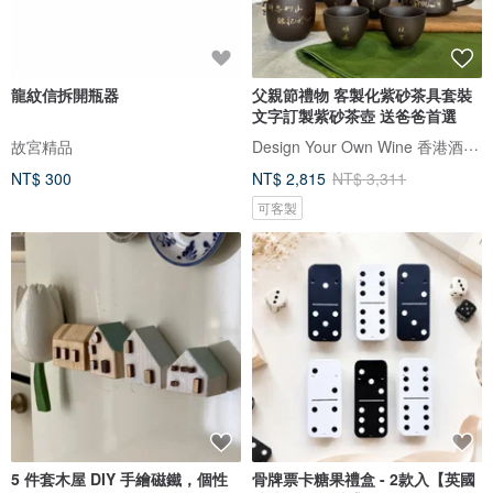
龍紋信拆開瓶器
父親節禮物 客製化紫砂茶具套裝
文字訂製紫砂茶壺 送爸爸首選
Design Your Own Wine 香港酒瓶雕刻禮品專門店
故宮精品
NT$ 300
NT$ 2,815
NT$ 3,311
可客製
5 件套木屋 DIY 手繪磁鐵，個性
骨牌票卡糖果禮盒 - 2款入【英國