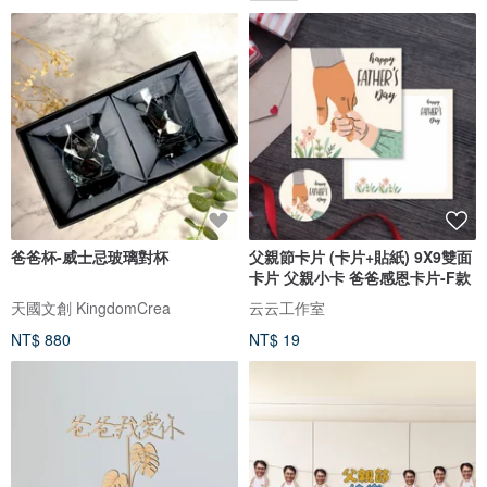
爸爸杯-威士忌玻璃對杯
父親節卡片 (卡片+貼紙) 9X9雙面
卡片 父親小卡 爸爸感恩卡片-F款
天國文創 KingdomCrea
云云工作室
NT$ 880
NT$ 19