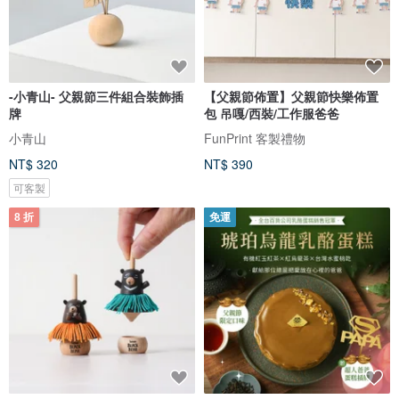
-小青山- 父親節三件組合裝飾插
【父親節佈置】父親節快樂佈置
牌
包 吊嘎/西裝/工作服爸爸
小青山
FunPrint 客製禮物
NT$ 320
NT$ 390
可客製
8 折
免運