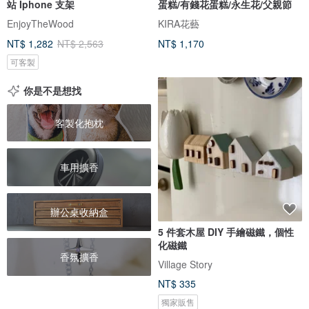
站 Iphone 支架
蛋糕/有錢花蛋糕/永生花/父親節
EnjoyTheWood
KIRA花藝
NT$ 1,282
NT$ 2,563
NT$ 1,170
可客製
你是不是想找
客製化抱枕
車用擴香
辦公桌收納盒
5 件套木屋 DIY 手繪磁鐵，個性
化磁鐵
香氛擴香
Village Story
NT$ 335
獨家販售