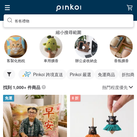
爸爸禮物
縮小搜尋範圍
客製化抱枕
車用擴香
辦公桌收納盒
香氛擴香
Pinkoi 跨境直送
Pinkoi 嚴選
免運商品
折扣商
熱門程度優先
找到 1,000+ 件商品
免運
8 折