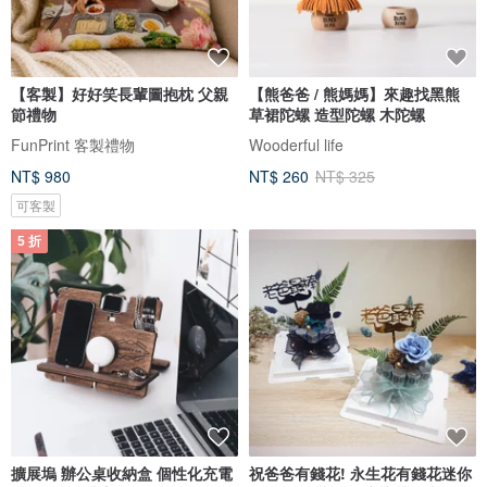
【客製】好好笑長輩圖抱枕 父親
【熊爸爸 / 熊媽媽】來趣找黑熊
節禮物
草裙陀螺 造型陀螺 木陀螺
FunPrint 客製禮物
Wooderful life
NT$ 980
NT$ 260
NT$ 325
可客製
5 折
擴展塢 辦公桌收納盒 個性化充電
祝爸爸有錢花! 永生花有錢花迷你