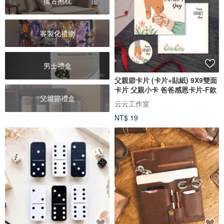
復古抱枕
客製化禮物
男士禮盒
父親節卡片 (卡片+貼紙) 9X9雙面
卡片 父親小卡 爸爸感恩卡片-F款
父親節禮盒
云云工作室
NT$ 19