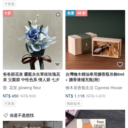
可客製
9 折
免運
88 折
爸爸節花束 霧藍永生單枝玫瑰花
台灣檜木精油車用擴香瓶吊飾8ml
束 父親節 中性色系 情人節 七夕
+ 擴香液補充瓶(附)
螢· 花室 glowing fleur
檜木居香氛生活 Cypress House
NT$ 450
NT$ 500
NT$ 1,118
NT$ 1,270
可客製
獨家販售
你是不是想找