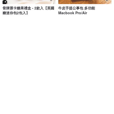
骨牌票卡糖果禮盒 - 2款入【英國
牛皮手提公事包 多功能
糖迷你包2包入】
Macbook Pro/Air
IWS 愛望英國糖果屋
Dolce Far Niente
NT$ 280
NT$ 2,936
免運
附支架吉他撥片，個人化吉他造
威士忌酒杯胡桃木盒套裝 客製化
型盒附胡桃木吉他撥片
刻字 父親節禮物
EngravedWoodBox
FREED
NT$ 1,263
NT$ 1,980