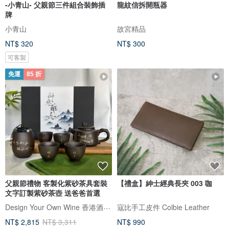
-小青山- 父親節三件組合裝飾插
龍紋信拆開瓶器
牌
小青山
故宮精品
NT$ 320
NT$ 300
可客製
免運
85 折
父親節禮物 客製化紫砂茶具套裝
【禮盒】紳士經典長夾 003 咖
文字訂製紫砂茶壺 送爸爸首選
Design Your Own Wine 香港酒瓶雕刻禮品專門店
寇比手工皮件 Colbie Leather
NT$ 2,815
NT$ 3,311
NT$ 990