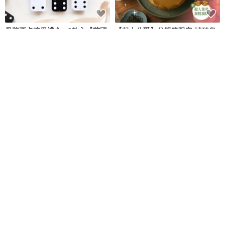
骨牌票卡糖果禮盒 - 2款入【英國
【起士公爵】父親節限定-琥珀烏
糖迷你包2包入】
龍乳酪蛋糕6吋(附父親節插牌)
IWS 愛望英國糖果屋
MOL 美食嚴選
NT$ 280
NT$ 1,080
免運
初見 新生兒手環紀念
龍紋信拆開瓶器
皮木丘 Pimuchill
故宮精品