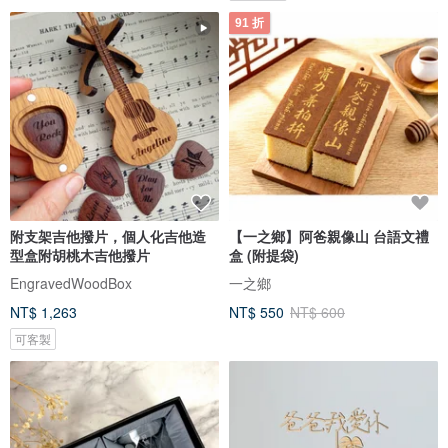
91 折
附支架吉他撥片，個人化吉他造
【一之鄉】阿爸親像山 台語文禮
型盒附胡桃木吉他撥片
盒 (附提袋)
EngravedWoodBox
一之鄉
NT$ 1,263
NT$ 550
NT$ 600
可客製