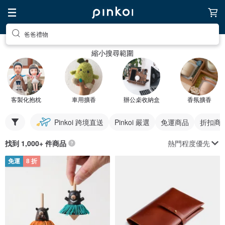
爸爸禮物
縮小搜尋範圍
客製化抱枕
車用擴香
辦公桌收納盒
香氛擴香
Pinkoi 跨境直送
Pinkoi 嚴選
免運商品
折扣商
熱門程度優先
找到 1,000+ 件商品
免運
8 折