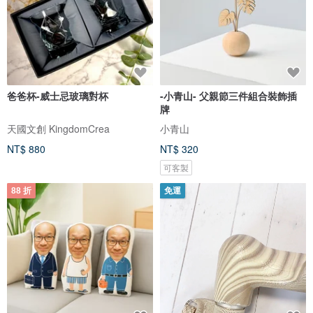
爸爸杯-威士忌玻璃對杯
-小青山- 父親節三件組合裝飾插
牌
天國文創 KingdomCrea
小青山
NT$ 880
NT$ 320
可客製
88 折
免運