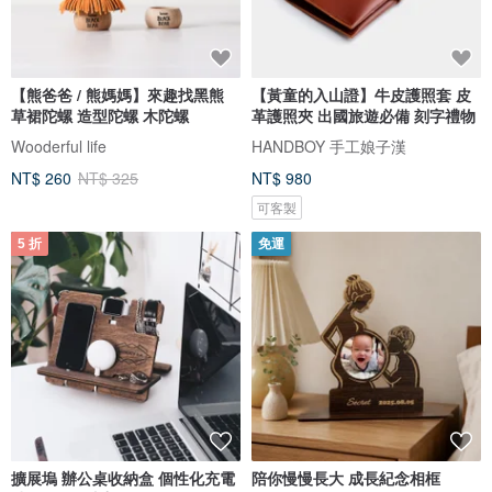
【熊爸爸 / 熊媽媽】來趣找黑熊
【黃童的入山證】牛皮護照套 皮
草裙陀螺 造型陀螺 木陀螺
革護照夾 出國旅遊必備 刻字禮物
Wooderful life
HANDBOY 手工娘子漢
NT$ 260
NT$ 325
NT$ 980
可客製
5 折
免運
擴展塢 辦公桌收納盒 個性化充電
陪你慢慢長大 成長紀念相框