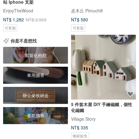
站 Iphone 支架
EnjoyTheWood
皮木丘 Pimuchill
NT$ 1,282
NT$ 2,563
NT$ 580
可客製
可客製
你是不是想找
客製化抱枕
車用擴香
辦公桌收納盒
5 件套木屋 DIY 手繪磁鐵，個性
化磁鐵
香氛擴香
Village Story
NT$ 335
獨家販售