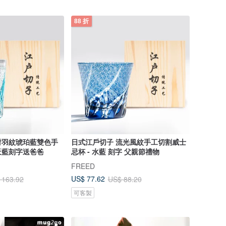
88 折
射羽紋琥珀藍雙色手
日式江戶切子 流光風紋手工切割威士
天藍刻字送爸爸
忌杯 - 水藍 刻字 父親節禮物
FREED
US$ 77.62
 163.92
US$ 88.20
可客製