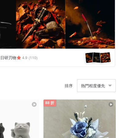
N 日研刃物
4.9
(110)
排序
熱門程度優先
88 折