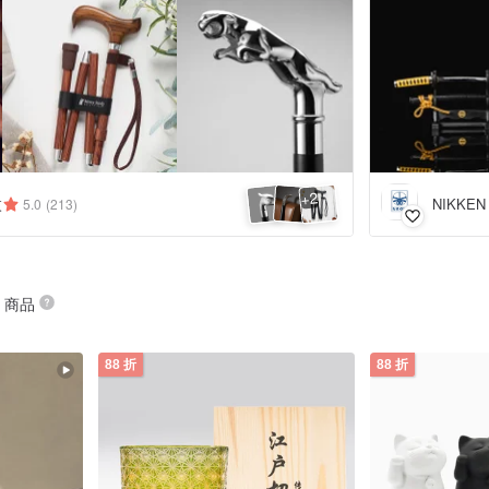
2
+
杖
NIKKE
5.0
(213)
” 商品
88 折
88 折