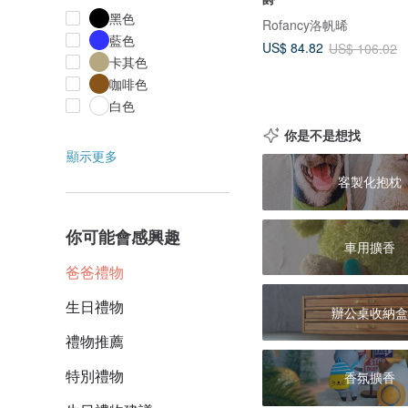
黑色
Rofancy洛帆晞
藍色
US$ 84.82
US$ 106.02
卡其色
咖啡色
白色
你是不是想找
顯示更多
客製化抱枕
你可能會感興趣
車用擴香
爸爸禮物
生日禮物
辦公桌收納盒
禮物推薦
特別禮物
香氛擴香