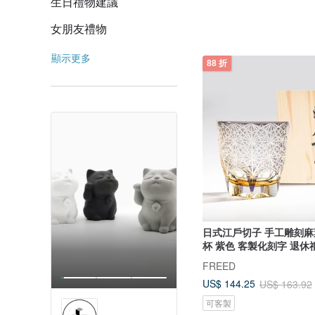
生日禮物建議
女朋友禮物
顯示更多
88 折
日式江戶切子 手工雕刻
杯 紫色 客製化刻字 退休
FREED
US$ 144.25
US$ 163.92
可客製