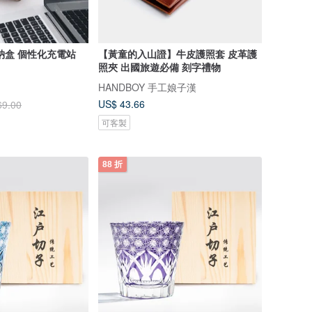
納盒 個性化充電站
【黃童的入山證】牛皮護照套 皮革護
照夾 出國旅遊必備 刻字禮物
HANDBOY 手工娘子漢
US$ 43.66
69.00
可客製
88 折