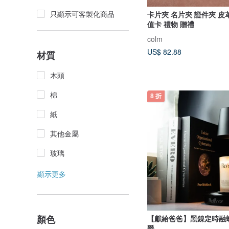
只顯示可客製化商品
卡片夾 名片夾 證件夾 皮
值卡 禮物 贈禮
colm
US$ 82.88
材質
木頭
棉
8 折
紙
其他金屬
玻璃
顯示更多
顏色
【獻給爸爸】黑鎳定時融
爵