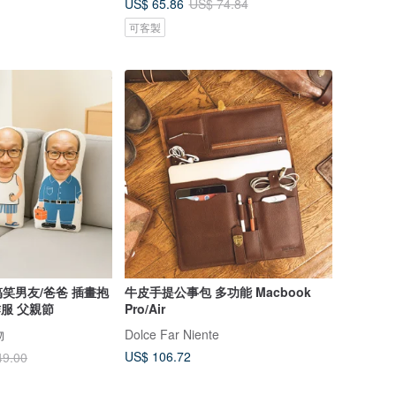
US$ 65.86
US$ 74.84
可客製
笑男友/爸爸 插畫抱
牛皮手提公事包 多功能 Macbook
作服 父親節
Pro/Air
物
Dolce Far Niente
US$ 106.72
49.00