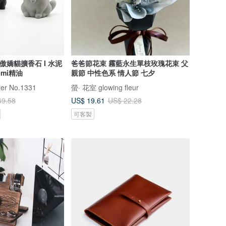
 I 傲嬌貓擴香石 I 水泥
爸爸節花束 霧藍永生單枝玫瑰花束 父
附5mi精油
親節 中性色系 情人節 七夕
r No.1331
螢· 花室 glowing fleur
US$ 19.61
49.58
US$ 22.28
可客製