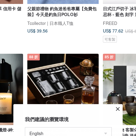
革 信用卡 儲
父親節禮物 釣魚迷爸爸專屬【免費包
日式江戶切子 冰
裝】今天是釣魚日POLO衫
忌杯 - 藍色 刻字
Tcollector | 日本職人T恤
FREED
US$ 39.56
US$ 77.62
US$ 
可客製
88 折
85 折
我們建議的瀏覽環境
蠟燈-紳士伯
威士忌酒杯木盒套裝 方瓶款 冰酒石組
父親節禮物 客製
客製化刻字 退休禮物
訂製紫砂茶壺 送