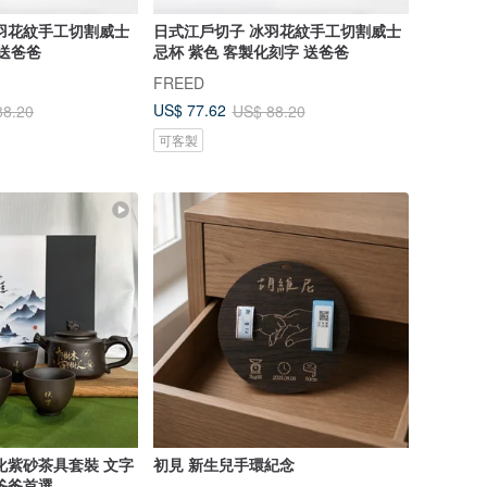
羽花紋手工切割威士
日式江戶切子 冰羽花紋手工切割威士
 送爸爸
忌杯 紫色 客製化刻字 送爸爸
FREED
US$ 77.62
88.20
US$ 88.20
可客製
化紫砂茶具套裝 文字
初見 新生兒手環紀念
爸爸首選