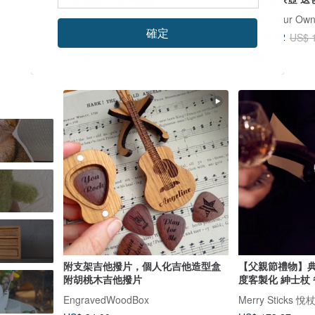
FREED
確定
US$ 112.90
US$ 90.92
US$ 128.29
US$ 
可客製
可客製
附支架吉他撥片，個人化吉他造型盒
【父親節禮物】典
附胡桃木吉他撥片
度客製化 紳士杖
EngravedWoodBox
Merry Sticks 悅