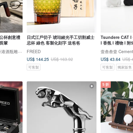
辦公杯創意禮
日式江戶切子 琥珀綾光手工切割威士
Tsundere CAT
長輩
忌杯 綠色 客製化刻字 送爸爸
I 香氛 I 禮物 I 
Design Your Own Wine 香港酒瓶雕刻禮品專門店
FREED
壹叁叁壹 Cemente
US$ 144.25
US$ 43.64
US$ 163.92
US$ 
可客製
可客製
獨家販售
5 折