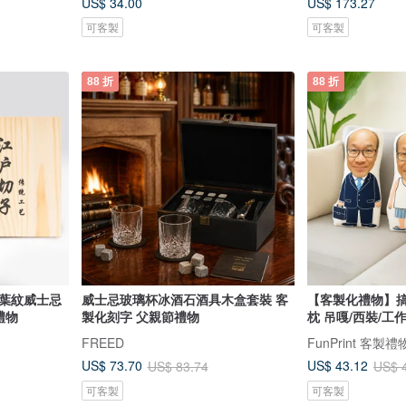
US$ 34.00
US$ 173.27
可客製
可客製
88 折
88 折
麻葉紋威士忌
威士忌玻璃杯冰酒石酒具木盒套裝 客
【客製化禮物】搞
禮物
製化刻字 父親節禮物
枕 吊嘎/西裝/工
FREED
FunPrint 客製禮
US$ 73.70
US$ 43.12
US$ 83.74
US$ 
可客製
可客製