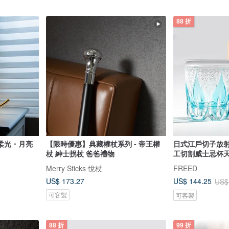
88 折
柔光・月亮
【限時優惠】典藏權杖系列 - 帝王權
日式江戶切子放
杖 紳士拐杖 爸爸禮物
工切割威士忌杯
Merry Sticks 悅杖
FREED
US$ 173.27
US$ 144.25
US$
可客製
可客製
88 折
99 折