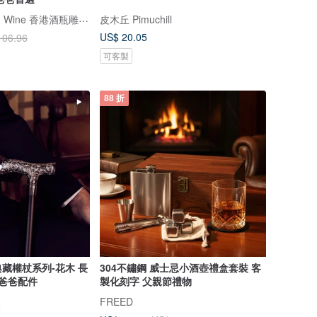
Design Your Own Wine 香港酒瓶雕刻禮品專門店
皮木丘 Pimuchill
US$ 20.05
106.96
可客製
88 折
藏權杖系列-花木 長
304不鏽鋼 威士忌小酒壺禮盒套裝 客
 爸爸配件
製化刻字 父親節禮物
杖
FREED