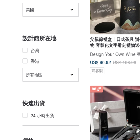
美國
設計館所在地
父親節禮盒丨日式茶具 
物 客製化文字雕刻禮物送
台灣
香港
US$ 90.92
US$ 106.96
可客製
所有地區
88 折
快速出貨
24 小時出貨