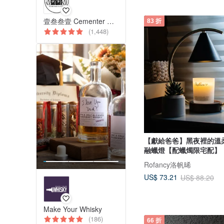
壹叁叁壹 Cementer No.1331
83 折
(1,448)
【獻給爸爸】黑夜裡的溫
融蠟燈【配蠟燭限宅配】
Rofancy洛帆晞
US$ 73.21
US$ 88.20
Make Your Whisky
(186)
66 折