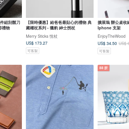
家四件組刮鬍刀
【限時優惠】給爸爸最貼心的禮物 典
擴展塢 辦公桌收
節禮物
藏權杖系列 - 獵豹 紳士拐杖
Iphone 支架
Merry Sticks 悅杖
EnjoyTheWood
US$ 173.27
US$ 34.50
US$ 
可客製
可客製
88 折