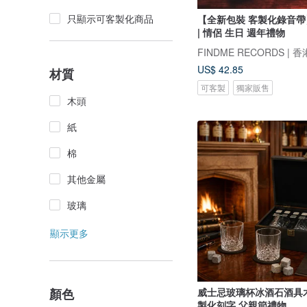
只顯示可客製化商品
【全新包裝 客製化錄音
| 情侶 生日 週年禮物
US$ 42.85
材質
可客製
獨家販售
木頭
紙
棉
其他金屬
玻璃
顯示更多
顏色
威士忌玻璃杯冰酒石酒具
製化刻字 父親節禮物