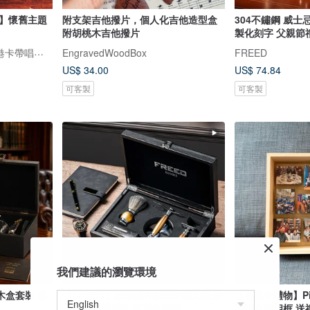
帶】懷舊主題
附支架吉他撥片，個人化吉他造型盒
304不鏽鋼 威士
附胡桃木吉他撥片
製化刻字 父親節
FINDME RECORDS | 香港卡帶唱片生活店
EngravedWoodBox
FREED
US$ 34.00
US$ 74.84
可客製
可客製
我們建議的瀏覽環境
木盒套裝 客
【FREED】豪華四件雙刃刮鬍刀禮盒-
【客製化禮物】Piece
一周年烤漆系列 客製化刻字
回憶立體相框