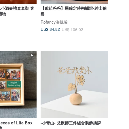
忌小酒壺禮盒套裝 客
【獻給爸爸】黑鎳定時融蠟燈-紳士伯
禮物
爵
Rofancy洛帆晞
US$ 84.82
US$ 106.02
s of Life Box
-小青山- 父親節三件組合裝飾插牌
 送禮