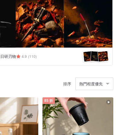
N 日研刃物
4.9
(110)
排序
熱門程度優先
85 折