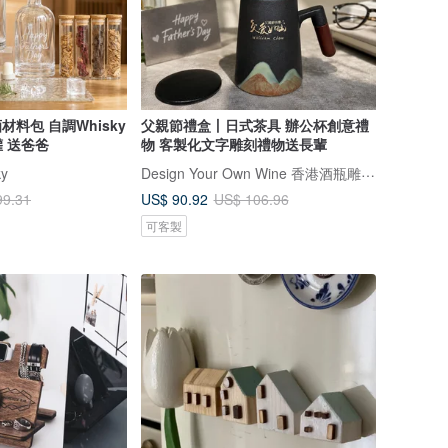
材料包 自調Whisky
父親節禮盒丨日式茶具 辦公杯創意禮
 送爸爸
物 客製化文字雕刻禮物送長輩
Design Your Own Wine 香港酒瓶雕刻禮品專門店
ky
US$ 90.92
99.31
US$ 106.96
可客製