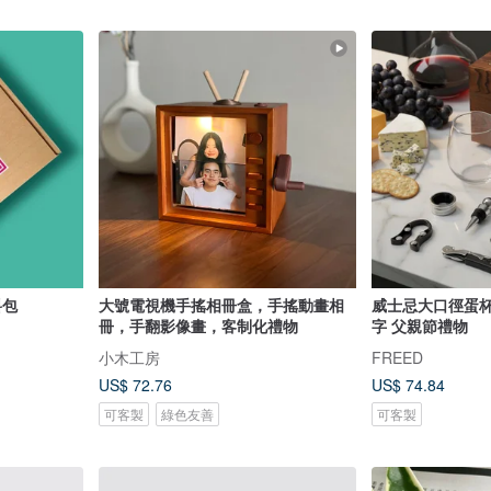
料包
大號電視機手搖相冊盒，手搖動畫相
威士忌大口徑蛋杯
冊，手翻影像畫，客制化禮物
字 父親節禮物
小木工房
FREED
US$ 72.76
US$ 74.84
可客製
綠色友善
可客製