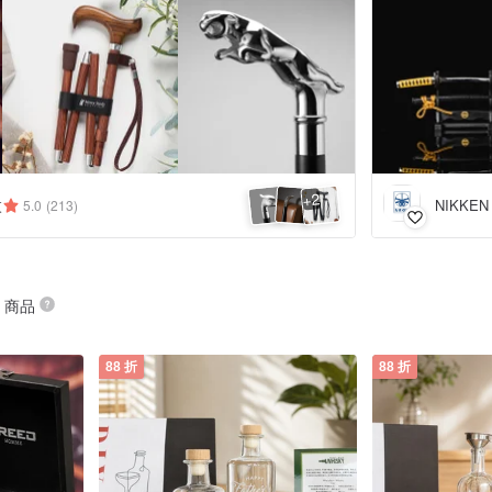
2
+
杖
NIKKE
5.0
(213)
” 商品
88 折
88 折