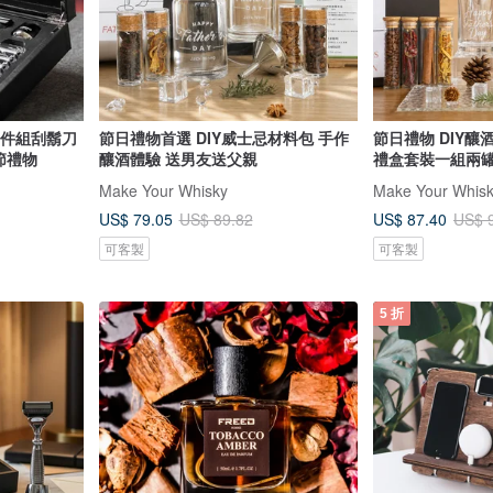
家四件組刮鬍刀
節日禮物首選 DIY威士忌材料包 手作
節日禮物 DIY釀酒
節禮物
釀酒體驗 送男友送父親
禮盒套裝一組兩罐
Make Your Whisky
Make Your Whis
US$ 79.05
US$ 87.40
US$ 89.82
US$ 
可客製
可客製
5 折