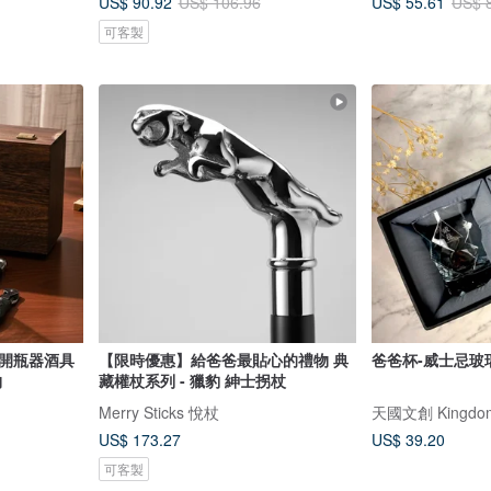
US$ 90.92
US$ 55.61
US$ 106.96
US$ 
可客製
 開瓶器酒具
【限時優惠】給爸爸最貼心的禮物 典
爸爸杯-威士忌玻
物
藏權杖系列 - 獵豹 紳士拐杖
Merry Sticks 悅杖
天國文創 Kingdo
US$ 173.27
US$ 39.20
可客製