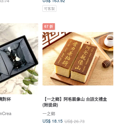
US$ 163.92
83.74
可客製
67 折
璃對杯
【一之鄉】阿爸親像山 台語文禮盒
(附提袋)
mCrea
一之鄉
US$ 18.15
US$ 26.73