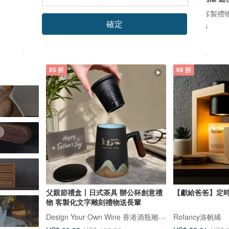
FREED
FunPrint 客製禮
確定
US$ 235.19
US$ 43.66
可客製
可客製
85 折
66 折
父親節禮盒丨日式茶具 辦公杯創意禮
【獻給爸爸】定
物 客製化文字雕刻禮物送長輩
Design Your Own Wine 香港酒瓶雕刻禮品專門店
Rofancy洛帆晞