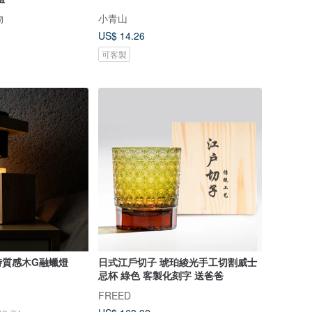
物
小青山
US$ 14.26
可客製
時質感木G融蠟燈
日式江戶切子 琥珀綾光手工切割威士
忌杯 綠色 客製化刻字 送爸爸
FREED