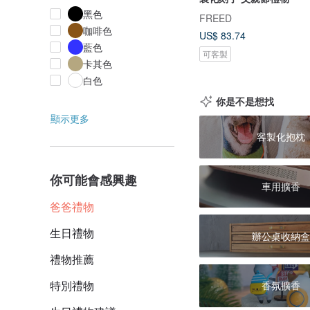
黑色
FREED
咖啡色
US$ 83.74
藍色
可客製
卡其色
白色
你是不是想找
顯示更多
客製化抱枕
你可能會感興趣
車用擴香
爸爸禮物
生日禮物
辦公桌收納盒
禮物推薦
特別禮物
香氛擴香