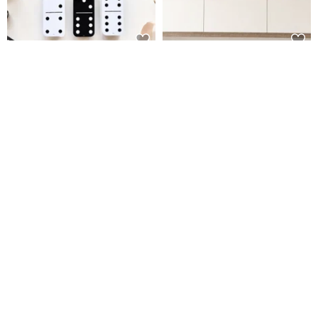
骨牌票卡糖果禮盒 - 2款入【英國
【父親節佈置】父親節快樂佈置
糖迷你包2包入】
包 吊嘎/西裝/工作服爸爸
IWS 愛望英國糖果屋
FunPrint 客製禮物
NT$ 280
NT$ 390
免運
85 折
免運
父親節禮物 客製化紫砂茶具套裝
【起士公爵】父親節限定-琥珀烏
文字訂製紫砂茶壺 送爸爸首選
龍乳酪蛋糕6吋(附父親節插牌)