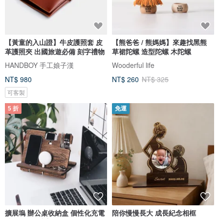
【黃童的入山證】牛皮護照套 皮
【熊爸爸 / 熊媽媽】來趣找黑熊
革護照夾 出國旅遊必備 刻字禮物
草裙陀螺 造型陀螺 木陀螺
HANDBOY 手工娘子漢
Wooderful life
NT$ 980
NT$ 260
NT$ 325
可客製
5 折
免運
擴展塢 辦公桌收納盒 個性化充電
陪你慢慢長大 成長紀念相框