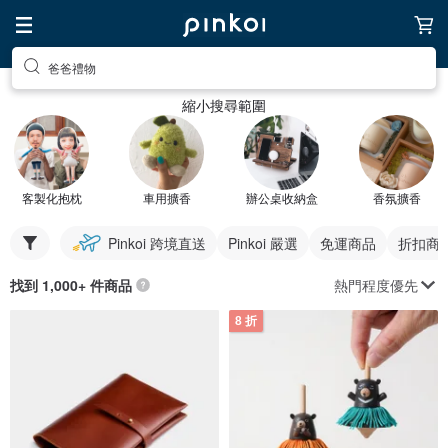
爸爸禮物
縮小搜尋範圍
客製化抱枕
車用擴香
辦公桌收納盒
香氛擴香
Pinkoi 跨境直送
Pinkoi 嚴選
免運商品
折扣商
熱門程度優先
找到 1,000+ 件商品
8 折