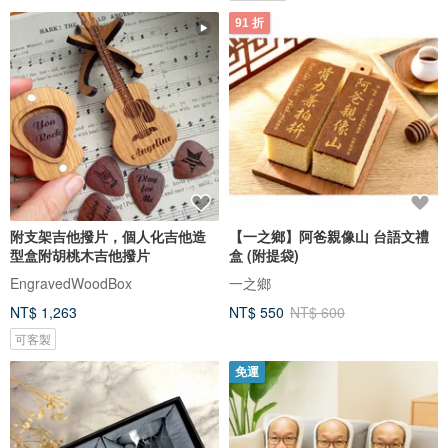
91 折
附支架吉他撥片，個人化吉他造
【一之鄉】阿爸親像山 台語文禮
型盒附胡桃木吉他撥片
盒 (附提袋)
EngravedWoodBox
一之鄉
NT$ 1,263
NT$ 550
NT$ 600
可客製
免運