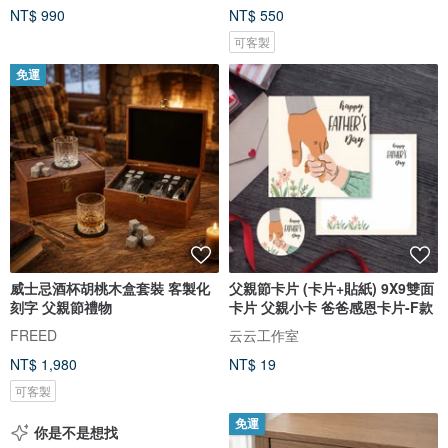
NT$ 990
NT$ 550
可客製
免運
威士忌酒杯胡桃木盒套裝 客製化
父親節卡片 (卡片+貼紙) 9X9雙面
刻字 父親節禮物
卡片 父親小卡 爸爸感恩卡片-F款
FREED
云云工作室
NT$ 1,980
NT$ 19
可客製
免運
你是不是想找