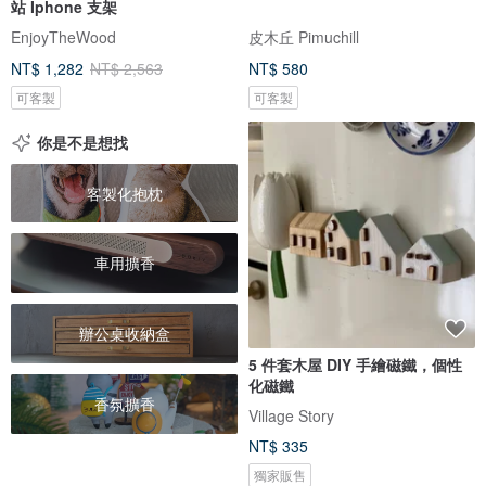
站 Iphone 支架
EnjoyTheWood
皮木丘 Pimuchill
NT$ 1,282
NT$ 2,563
NT$ 580
可客製
可客製
你是不是想找
客製化抱枕
車用擴香
辦公桌收納盒
5 件套木屋 DIY 手繪磁鐵，個性
化磁鐵
香氛擴香
Village Story
NT$ 335
獨家販售