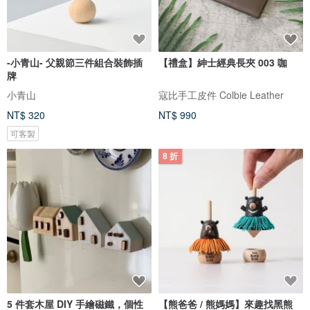
-小青山- 父親節三件組合裝飾插
【禮盒】紳士經典長夾 003 咖
牌
小青山
寇比手工皮件 Colbie Leather
NT$ 320
NT$ 990
可客製
8 折
5 件套木屋 DIY 手繪磁鐵，個性
【熊爸爸 / 熊媽媽】來趣找黑熊