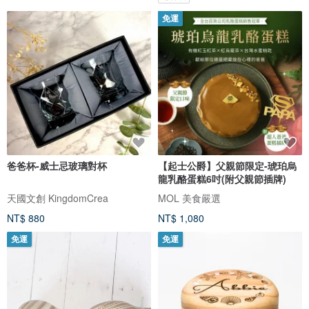
免運
爸爸杯-威士忌玻璃對杯
【起士公爵】父親節限定-琥珀烏
龍乳酪蛋糕6吋(附父親節插牌)
天國文創 KingdomCrea
MOL 美食嚴選
NT$ 880
NT$ 1,080
免運
免運