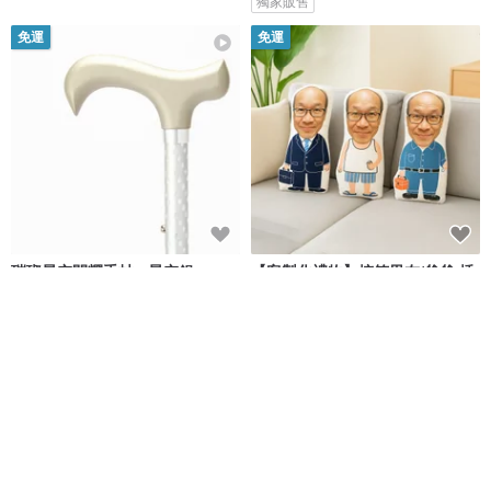
獨家販售
免運
免運
璀璨星空閃耀手杖 - 星空銀
【客製化禮物】搞笑男友/爸爸 插
畫抱枕 吊嘎/西裝/工作服 父親節
Merry Sticks 悅杖
FunPrint 客製禮物
NT$ 1,580
NT$ 1,300
可客製
免運
85 折