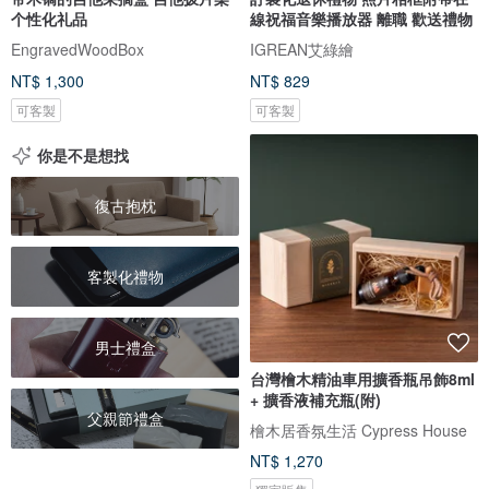
个性化礼品
線祝福音樂播放器 離職 歡送禮物
EngravedWoodBox
IGREAN艾綠繪
NT$ 1,300
NT$ 829
可客製
可客製
你是不是想找
復古抱枕
客製化禮物
男士禮盒
台灣檜木精油車用擴香瓶吊飾8ml
+ 擴香液補充瓶(附)
父親節禮盒
檜木居香氛生活 Cypress House
NT$ 1,270