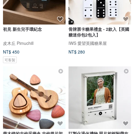
初見 新生兒手環紀念
骨牌票卡糖果禮盒 - 2款入【英國
糖迷你包2包入】
皮木丘 Pimuchill
IWS 愛望英國糖果屋
NT$ 450
NT$ 280
可客製
带木镐的吉他采摘盒 吉他拨片架
訂製化退休禮物 照片相框附帶在