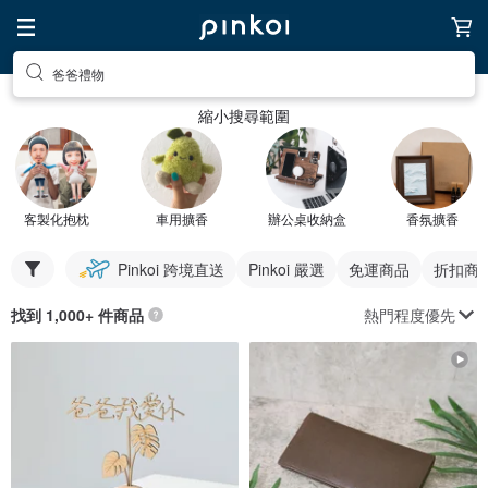
爸爸禮物
縮小搜尋範圍
客製化抱枕
車用擴香
辦公桌收納盒
香氛擴香
Pinkoi 跨境直送
Pinkoi 嚴選
免運商品
折扣商
熱門程度優先
找到 1,000+ 件商品