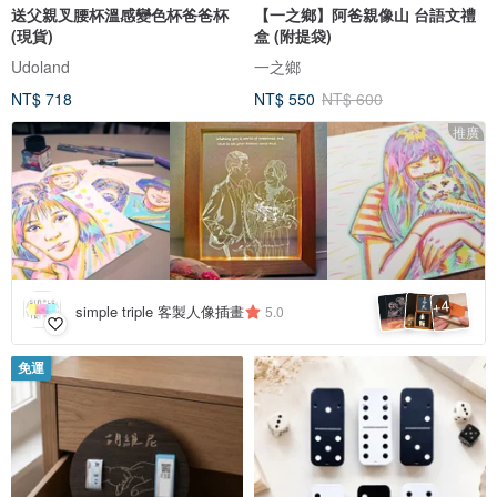
送父親叉腰杯溫感變色杯爸爸杯
【一之鄉】阿爸親像山 台語文禮
(現貨)
盒 (附提袋)
Udoland
一之鄉
NT$ 718
NT$ 550
NT$ 600
推廣
4
+
simple triple 客製人像插畫
5.0
免運