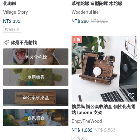
化磁鐵
草裙陀螺 造型陀螺 木陀螺
Village Story
Wooderful life
NT$ 335
NT$ 260
NT$ 325
獨家販售
5 折
你是不是想找
客製化抱枕
車用擴香
辦公桌收納盒
擴展塢 辦公桌收納盒 個性化充電
站 Iphone 支架
香氛擴香
EnjoyTheWood
NT$ 1,282
NT$ 2,563
可客製