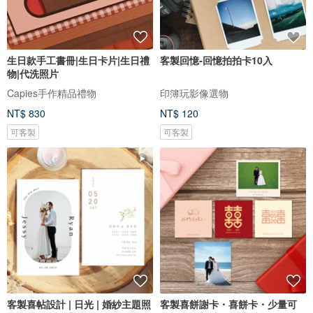
生日款手工書冊|生日卡片|生日禮
客製回憶-回憶拍拍卡10入
物|代洗照片
Capies手作精品禮物
印簿玩影像選物
NT$ 830
NT$ 120
可客製
可客製
客製喜帖設計 | 日光 | 婚紗主題照
客製喜餅謝卡・喜餅卡・少量可