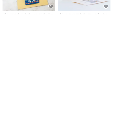
手作回憶生日卡片 可貼照片/藍色
【七夕竹日曆卡片-照片版】情人
系DIY材料包
節卡片/七夕卡片/紀念日卡片/客製
月盒兔 Handmade
一年創意工作室
NT$ 99
NT$ 290
可客製
可客製
您的明信片 / 來圖設計 厚300克特
花語/留言照片相框/周年紀念日禮
種紙 高清印刷 / 人物 風景
物/生日情人節名字特製相框