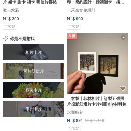
片 婚卡 謝卡 禮卡 明信片喜帖
印・簡約設計・婚禮謝卡・插畫
謝卡
啾吉水彩
一禾森文創設計
NT$ 300
NT$ 900
可客製
可客製
8 折
你是不是想找
相片卡片
照片明信片
客製卡片
丨客製丨菲林相片丨訂製五張照
片投影幻燈片卡片相冊diy材料包
手作卡片
念寵時刻
NT$ 891
NT$ 1,113
可客製