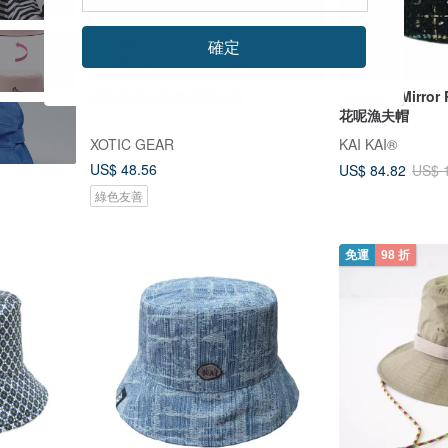
確定
環保再生布料色織漁夫帽
KAIKAI - Mirror
花呢漁夫帽
XOTIC GEAR
KAI KAI®
US$ 48.56
US$ 84.82
US$ 
綠色友善
免運
98 折