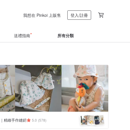
我想在 Pinkoi 上販售
登入/註冊
送禮指南
所有分類
4
+
｜精緻手作縫紉
5.0
(578)