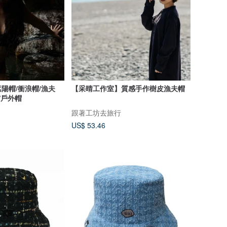
陽帽/衝浪帽/漁夫
【采晴工作室】質感手作樹皮漁夫帽
/戶外帽
跟著工坊去旅行
US$ 53.46