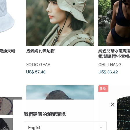
節編織漁夫帽
透氣網孔奔尼帽
純色防潑水速乾遮
帽/闊邊帽/小童帽
XOTIC GEAR
CHILLHANG
US$ 57.46
US$ 36.42
8 折
我們建議的瀏覽環境