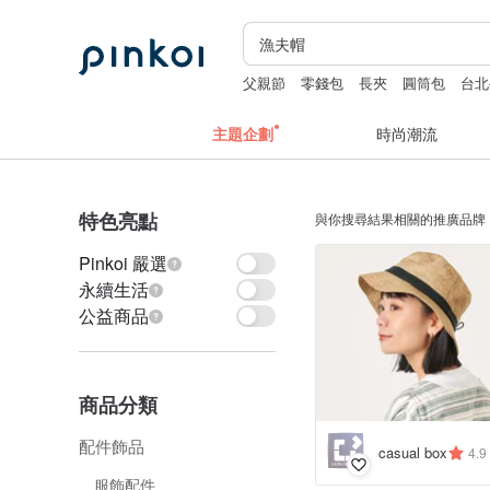
父親節
零錢包
長夾
圓筒包
台北
主題企劃
時尚潮流
特色亮點
與你搜尋結果相關的推廣品牌
Pinkoi 嚴選
永續生活
公益商品
商品分類
配件飾品
casual box
4.9
服飾配件