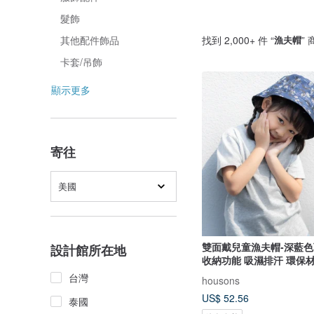
髮飾
找到 2,000+ 件 “
漁夫帽
”
其他配件飾品
卡套/吊飾
顯示更多
寄往
美國
雙面戴兒童漁夫帽-深藍
設計館所在地
收納功能 吸濕排汗 環保
台灣
housons
US$ 52.56
泰國