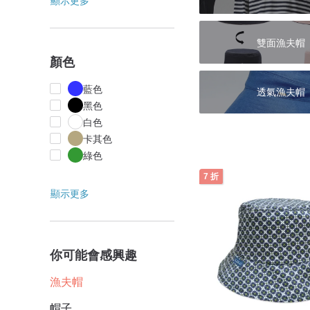
顯示更多
雙面漁夫帽
顏色
藍色
透氣漁夫帽
黑色
白色
卡其色
綠色
7 折
顯示更多
你可能會感興趣
漁夫帽
帽子