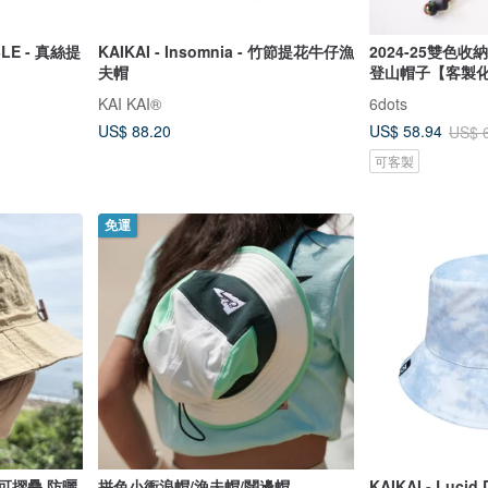
BLE - 真絲提
KAIKAI - Insomnia - 竹節提花牛仔漁
2024-25雙色收
夫帽
登山帽子【客製
KAI KAI®
6dots
US$ 88.20
US$ 58.94
US$ 
可客製
免運
帽 可摺疊 防曬
拼色小衝浪帽/漁夫帽/闊邊帽
KAIKAI - Luci