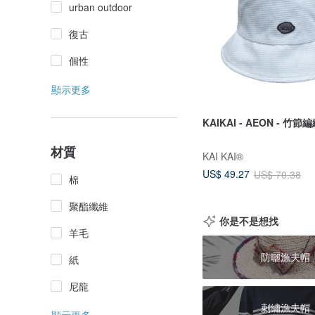
urban outdoor
復古
個性
顯示更多
KAIKAI - AEON - 竹
材質
KAI KAI®
US$ 49.27
US$ 70.38
棉
聚酯纖維
你是不是想找
羊毛
防曬漁夫帽
紙
尼龍
刺繡漁夫帽