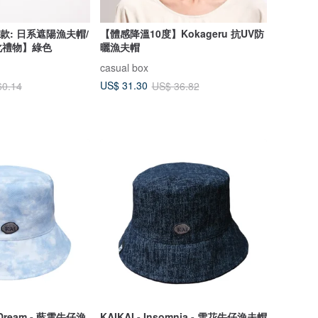
納款: 日系遮陽漁夫帽/
【體感降溫10度】Kokageru 抗UV防
化禮物】綠色
曬漁夫帽
casual box
US$ 31.30
60.14
US$ 36.82
d Dream - 藍雲牛仔漁
KAIKAI - Insomnia - 雪花牛仔漁夫帽