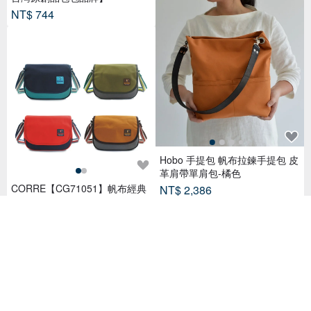
NT$ 744
Hobo 手提包 帆布拉鍊手提包 皮
革肩帶單肩包-橘色
CORRE【CG71051】帆布經典
NT$ 2,386
斜背包 藍色/軍綠/大地棕/紅色/淺
27 人已收藏
卡其
NT$ 1,680