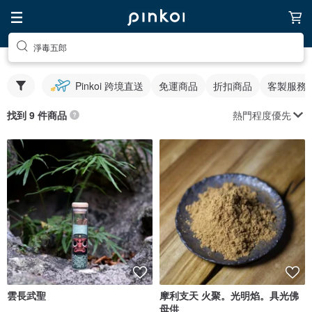
淨毒五郎
Pinkoi 跨境直送
免運商品
折扣商品
客製服務
熱門程度優先
找到 9 件商品
雲長武聖
摩利支天 火聚。光明焰。具光佛
母供