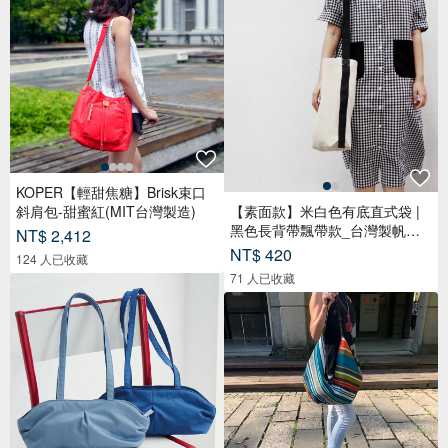
KOPER【輕甜焦糖】Brisk束口
斜肩包-甜蜜紅(MIT台灣製造)
【素面款】米白色有底直式袋 |
黑色長背帶飄帶款_台灣製帆布
NT$ 2,412
包
NT$ 420
124 人已收藏
71 人已收藏