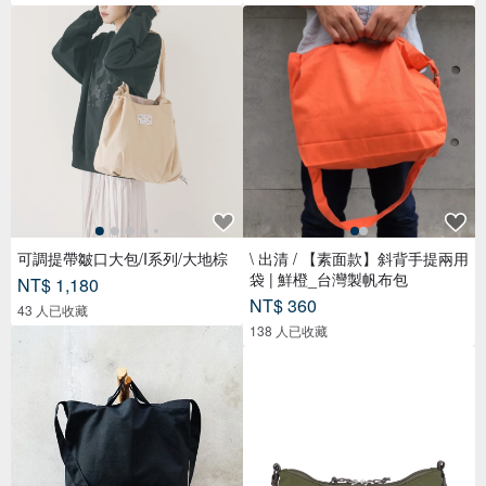
可調提帶皺口大包/I系列/大地棕
\ 出清 / 【素面款】斜背手提兩用
袋 | 鮮橙_台灣製帆布包
NT$ 1,180
NT$ 360
43 人已收藏
138 人已收藏