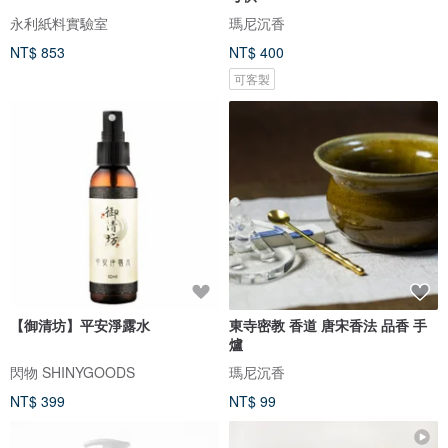
永利紙料實驗室
瑪尼沉香
NT$ 853
NT$ 400
可客製
【御清坊】平安淨露水
東寺密教 香道 唐宋香法 品香 手
爐
閃物 SHINYGOODS
瑪尼沉香
NT$ 399
NT$ 99