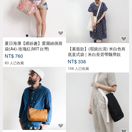
夏日海灘【繽紛趣】愛麗絲側肩
袋(A4)-玫瑰紅(MIT台灣)
【素面款】(瑕疵出清) 米白色有
底直式袋 | 米白長背帶飄帶款
NT$ 760
NT$ 336
83 人已收藏
158 人已收藏