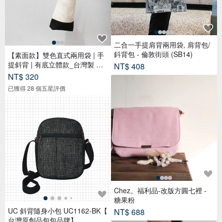
二合一手提肩背兩用袋, 肩背包/
鈄背包 - 倫敦街頭 (SB14)
【素面款】雙色直式兩用袋 | 手
提斜背 | 有底立體款_台灣製 帆
NT$ 408
布
NT$ 320
已獲得 28 個五星評價
Chez。福利品-改版方圓七裡 -
糖果粉
UC 斜背隨身小包 UC1162-BK【
NT$ 688
台灣原創品包包品牌】