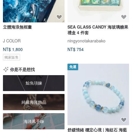
立體海浪無框畫
SEA GLASS CANDY 海玻璃糖果
禮盒 4 件套
J COLOR
ningyonotakarabako
NT$ 1,800
NT$ 754
獨家販售
免運
你是不是想找
鯨魚項鍊
純銀海洋飾品
海洋風手鍊
舒緩情緒 穩定心境 | 海紋石 海藍