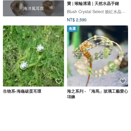
寶 | 喉輪溝通 | 天然水晶手鏈
海洋風耳環
Blush Crystal Select 臉紅水晶飾品選物店
NT$ 2,590
免運
生物系-海龜破蛋耳環
海之系列 - 「海馬」玻璃工藝愛心
項鍊
Seasa silver 海莎銀飾
KICHIKICHIYAYA
NT$ 820
NT$ 1,904
可客製