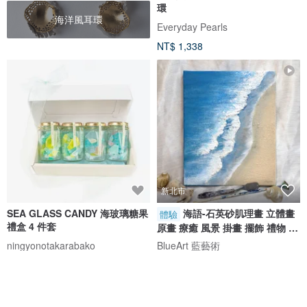
環
海洋風耳環
Everyday Pearls
NT$ 1,338
新北市
SEA GLASS CANDY 海玻璃糖果
海語-石英砂肌理畫 立體畫
體驗
禮盒 4 件套
原畫 療癒 風景 掛畫 擺飾 禮物 體
驗
ningyonotakarabako
BlueArt 藍藝術
NT$ 754
NT$ 1,380
免運