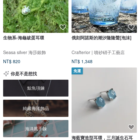
生物系-海龜破蛋耳環
俄刻阿諾斯的潮汐隆隆聲[泡沫]
Seasa silver 海莎銀飾
Crafterior | 噴砂硝子工藝店
NT$ 820
NT$ 1,348
免運
你是不是想找
鯨魚項鍊
純銀海洋飾品
海洋風手鍊
海藍寶造型耳環，三月誕生石耳