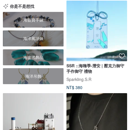
你是不是想找
海藍寶手鍊
海洋風項鍊
海玻璃飾品
SSR ::海嗨季-潛安 | 壓克力御守
手作御守 禮物
海洋吊飾
Sparkling.S.R
NT$ 380