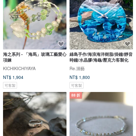
海之系列 - 「海馬」玻璃工藝愛心
綠島手作/海浪海洋樹脂/掛鐘/靜音
項鍊
時鐘/水晶膠/海龜/壓克力客製化
KICHIKICHIYAYA
Re.洄藝
NT$ 1,904
NT$ 1,800
可客製
可客製
88 折