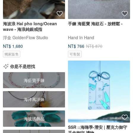
海波浪 Hai pho long/Ocean
手鍊 海藍寶 海紋石 - 放輕鬆 -
wave - 海浪純銀戒指
浮金 GoldenFlow Studio
Hand In Hand
NT$ 1,680
NT$ 766
NT$ 870
獨家販售
可客製
你是不是想找
海藍寶手鍊
海洋風項鍊
海玻璃飾品
SSR ::海嗨季-潛安 | 壓克力御守
手作御守 禮物