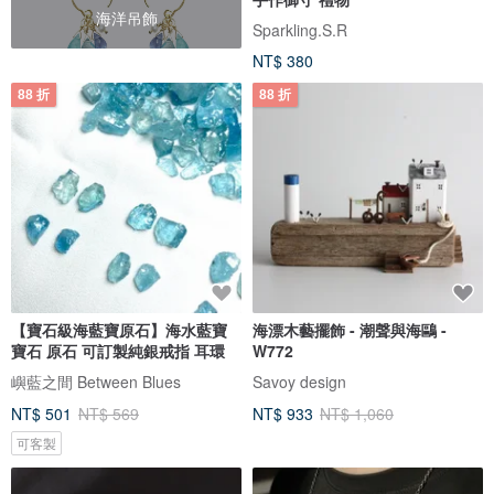
海洋吊飾
Sparkling.S.R
NT$ 380
88 折
88 折
【寶石級海藍寶原石】海水藍寶
海漂木藝擺飾 - 潮聲與海鷗 -
寶石 原石 可訂製純銀戒指 耳環
W772
嶼藍之間 Between Blues
Savoy design
NT$ 501
NT$ 569
NT$ 933
NT$ 1,060
可客製