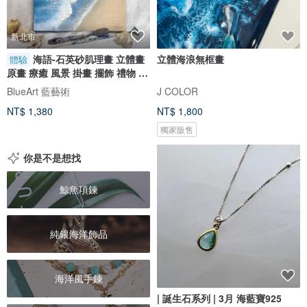
新北市
海語-石英砂肌理畫 立體畫
立體海浪無框畫
體驗
原畫 療癒 風景 掛畫 擺飾 禮物 體
驗
BlueArt 藍藝術
J COLOR
NT$ 1,380
NT$ 1,800
獨家販售
你是不是想找
鯨魚項鍊
純銀海洋飾品
海洋風手鍊
| 誕生石系列 | 3月 海藍寶925