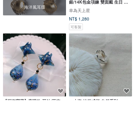
銀/14K包金項鍊 雙面戴 生日 禮
海洋風耳環
盒
幸為天上星
NT$ 1,280
可客製
【深海寶藏】夜琉款 耳針/耳夾
一丈海 純銀戒指 自然系列
海獸花園 シービーストガーデン
恬日 tan.nichi
NT$ 1,180
NT$ 2,580
可客製
可客製