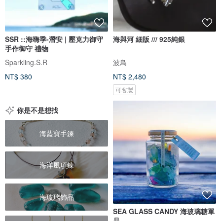
SSR ::海嗨季-潛安 | 壓克力御守
海與河 細版 /// 925純銀
手作御守 禮物
Sparkling.S.R
波鳥
NT$ 380
NT$ 2,480
可客製
你是不是想找
海藍寶手鍊
海洋風項鍊
海玻璃飾品
SEA GLASS CANDY 海玻璃糖單
品