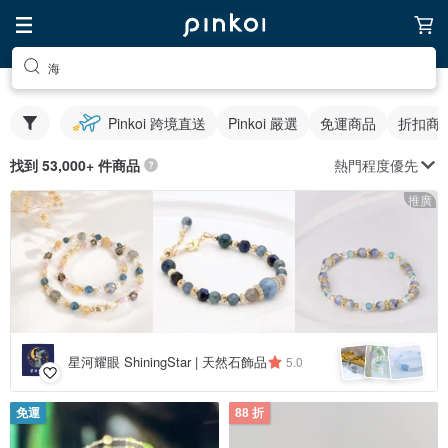
海
Pinkoi 跨境直送
Pinkoi 嚴選
免運商品
折扣商
熱門程度優先
找到 53,000+ 件商品
推廣
星河耀眼 ShiningStar | 天然石飾品
5.0
免運
88 折