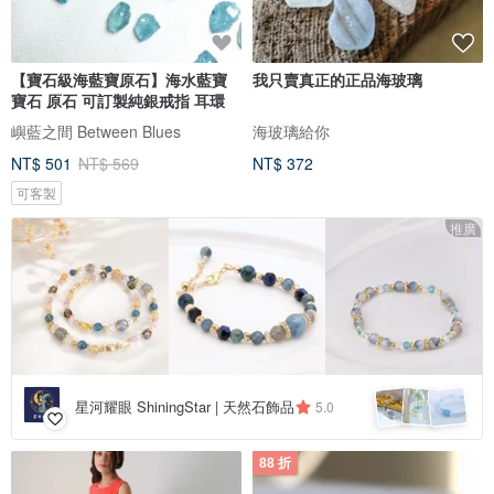
【寶石級海藍寶原石】海水藍寶
我只賣真正的正品海玻璃
寶石 原石 可訂製純銀戒指 耳環
嶼藍之間 Between Blues
海玻璃給你
NT$ 501
NT$ 569
NT$ 372
可客製
推廣
星河耀眼 ShiningStar | 天然石飾品
5.0
88 折