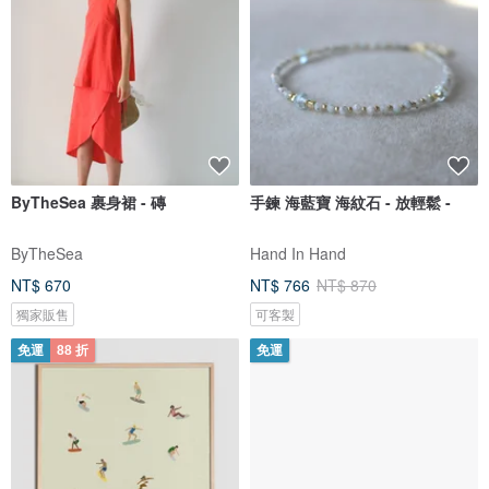
ByTheSea 裹身裙 - 磚
手鍊 海藍寶 海紋石 - 放輕鬆 -
ByTheSea
Hand In Hand
NT$ 670
NT$ 766
NT$ 870
獨家販售
可客製
免運
88 折
免運