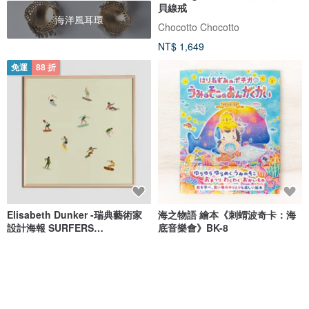
貝線戒
海洋風耳環
Chocotto Chocotto
NT$ 1,649
免運
88 折
Elisabeth Dunker -瑞典藝術家
海之物語 繪本《刺蝟波奇卡：海
設計海報 SURFERS
底音樂會》BK-8
POSTER(40X40cm
Fine Little Day
Atelier RiLi | 暖心繪本插畫
NT$ 1,100
NT$ 1,250
NT$ 363
綠色友善
88 折
88 折