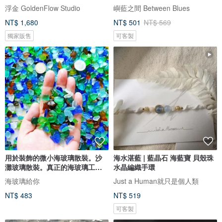
浮金 GoldenFlow Studio
嶼藍之間 Between Blues
NT$ 1,680
NT$ 501
NT$ 569
獨家販售
可客製
用於裝飾的微小海玻璃散裝。沙
海水湛藍 | 藍晶石 海藍寶 貝殼珠
灘玻璃散裝。真正的海玻璃工藝
水晶編織手環
品質
海玻璃給你
Just a Human就只是個人類
NT$ 483
NT$ 519
可客製