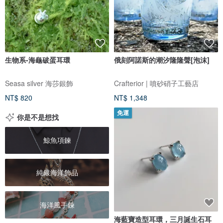
生物系-海龜破蛋耳環
俄刻阿諾斯的潮汐隆隆聲[泡沫]
Seasa silver 海莎銀飾
Crafterior | 噴砂硝子工藝店
NT$ 820
NT$ 1,348
免運
你是不是想找
鯨魚項鍊
純銀海洋飾品
海洋風手鍊
海藍寶造型耳環，三月誕生石耳