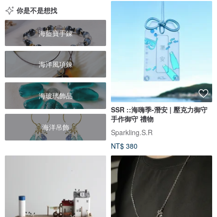
你是不是想找
海藍寶手鍊
海洋風項鍊
海玻璃飾品
SSR ::海嗨季-潛安 | 壓克力御守
手作御守 禮物
海洋吊飾
Sparkling.S.R
NT$ 380