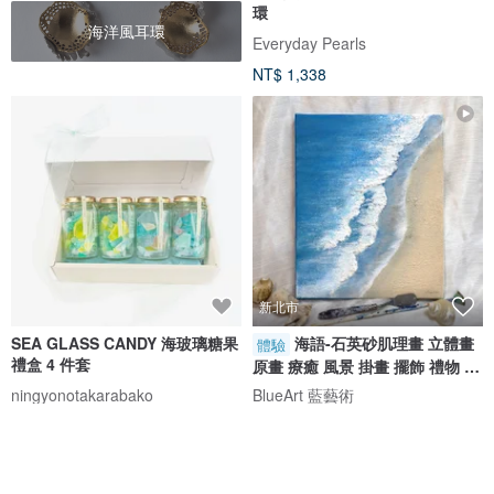
環
海洋風耳環
Everyday Pearls
NT$ 1,338
新北市
SEA GLASS CANDY 海玻璃糖果
海語-石英砂肌理畫 立體畫
體驗
禮盒 4 件套
原畫 療癒 風景 掛畫 擺飾 禮物 體
驗
ningyonotakarabako
BlueArt 藍藝術
NT$ 754
NT$ 1,380
免運