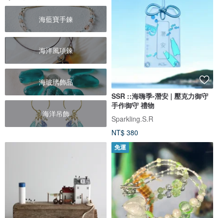
海藍寶手鍊
海洋風項鍊
海玻璃飾品
SSR ::海嗨季-潛安 | 壓克力御守
手作御守 禮物
海洋吊飾
Sparkling.S.R
NT$ 380
免運