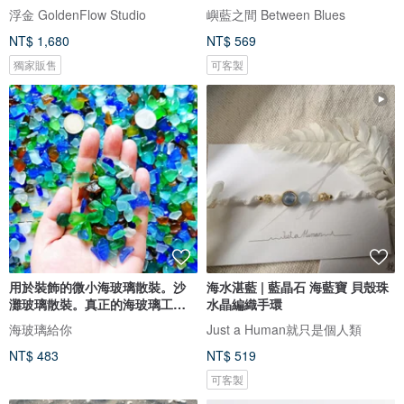
浮金 GoldenFlow Studio
嶼藍之間 Between Blues
NT$ 1,680
NT$ 569
獨家販售
可客製
用於裝飾的微小海玻璃散裝。沙
海水湛藍 | 藍晶石 海藍寶 貝殼珠
灘玻璃散裝。真正的海玻璃工藝
水晶編織手環
品質
海玻璃給你
Just a Human就只是個人類
NT$ 483
NT$ 519
可客製