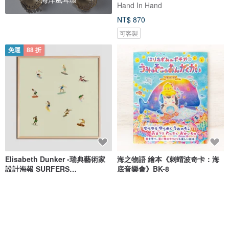
Hand In Hand
NT$ 870
可客製
免運
88 折
Elisabeth Dunker -瑞典藝術家
海之物語 繪本《刺蝟波奇卡：海
設計海報 SURFERS
底音樂會》BK-8
POSTER(40X40cm
Fine Little Day
Atelier RiLi | 暖心繪本插畫
NT$ 1,100
NT$ 1,250
NT$ 363
綠色友善