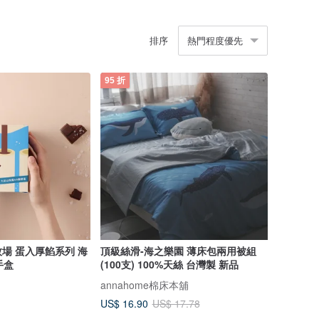
排序
熱門程度優先
95 折
場 蛋入厚餡系列 海
頂級絲滑-海之樂園 薄床包兩用被組
手盒
(100支) 100%天絲 台灣製 新品
annahome棉床本舖
US$ 16.90
US$ 17.78