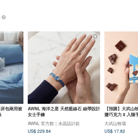
品
薄床包兩用被
AWNL 海洋之星 天然藍線石 絲帶設計
【預購】大武山牧
絲
女士手鍊
鹽巧克力 8 入隨
AWNL 官方館｜水晶設計款
大武山牧場
US$ 229.84
US$ 17.82