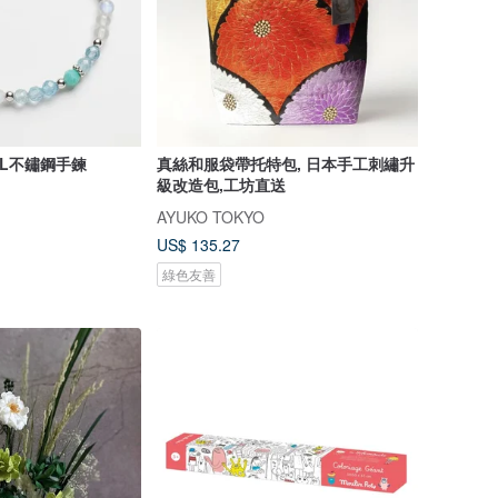
6L不鏽鋼手鍊
真絲和服袋帶托特包, 日本手工刺繡升
級改造包,工坊直送
AYUKO TOKYO
US$ 135.27
綠色友善