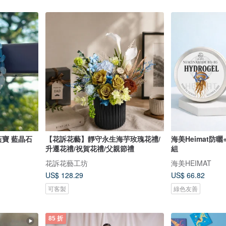
藍寶 藍晶石
【花訴花藝】靜守永生海芋玫瑰花禮/
海美Heimat防
升遷花禮/祝賀花禮/父親節禮
組
花訴花藝工坊
海美HEIMAT
US$ 128.29
US$ 66.82
可客製
綠色友善
85 折