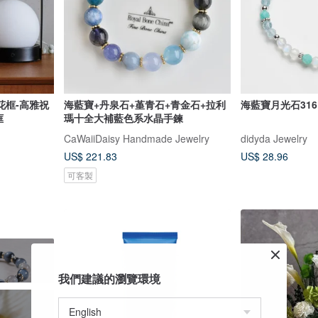
花框-高雅祝
海藍寶+丹泉石+堇青石+青金石+拉利
海藍寶月光石31
框
瑪十全大補藍色系水晶手鍊
CaWaiiDaisy Handmade Jewelry
didyda Jewelry
US$ 221.83
US$ 28.96
可客製
我們建議的瀏覽環境