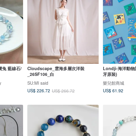
藍寶兔 藍線石/
Cloudscape_雲海多層次洋裝
Londji-海洋動
_26SF106_白
牙原裝)
y
SU:MI said
樂兒館商城
US$ 61.92
US$ 226.72
US$ 266.72