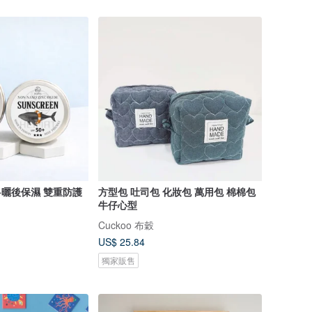
曬+曬後保濕 雙重防護
方型包 吐司包 化妝包 萬用包 棉棉包
牛仔心型
Cuckoo 布穀
US$ 25.84
獨家販售