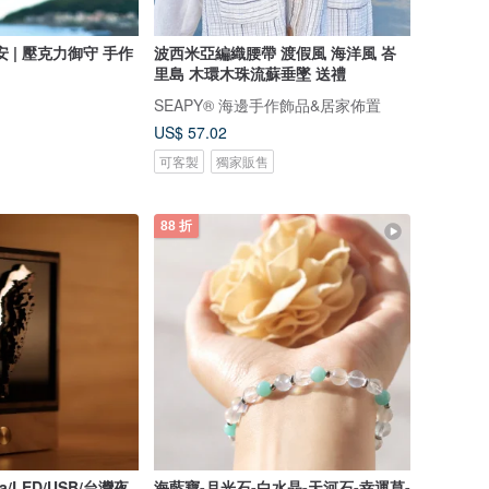
潛安 | 壓克力御守 手作
波西米亞編織腰帶 渡假風 海洋風 峇
里島 木環木珠流蘇垂墜 送禮
SEAPY® 海邊手作飾品&居家佈置
US$ 57.02
可客製
獨家販售
88 折
/LED/USB/台灣夜
海藍寶-月光石-白水晶-天河石-幸運草-