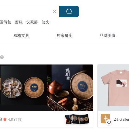
圓筒包
蛋糕
父親節
短夾
風格文具
居家餐廚
品味美食
盒
ZJ Gall
4.8
(119)