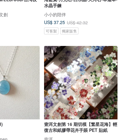
水晶手鍊
屋文創
小小的陪伴
US$ 37.25
US$ 42.32
可客製
獨家販售
)
壹洱文創第 16 期切模【繁星花海】輕
復古和紙膠帶花卉手賬 PET 貼紙
amen
壹洱