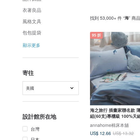
衣著良品
找到 53,000+ 件 “
海
” 商
風格文具
包包提袋
95 折
顯示更多
寄往
美國
海之旅行 插畫家聯名款 
設計館所在地
組(60支)專櫃級 100%天
annahome棉床本舖
台灣
US$ 12.66
US$ 13.32
日本