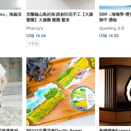
nu」海龜項
宜蘭龜山島的海∣原創印花手工【大腸
SSR ::海嗨季-
髮圈】大腸圈 髮圈 髮束
御守 禮物
Phancy's
Sparkling.S.R
US$ 16.04
US$ 16.93
可客製
色亞麻透氣抽
PS333忘憂花海Daylily flower
島嶼燈海Formosa