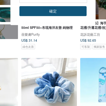
確定
【蓓樂膚】ECO-IN生態友善防曬乳
【花訴花藝】海芋
50ml SPF50+帛琉海洋友善 純物理
花禮/升遷花禮/
蓓樂膚Purify
花訴花藝工坊
US$ 31.14
US$ 92.65
綠色友善
可客製
獨家販售