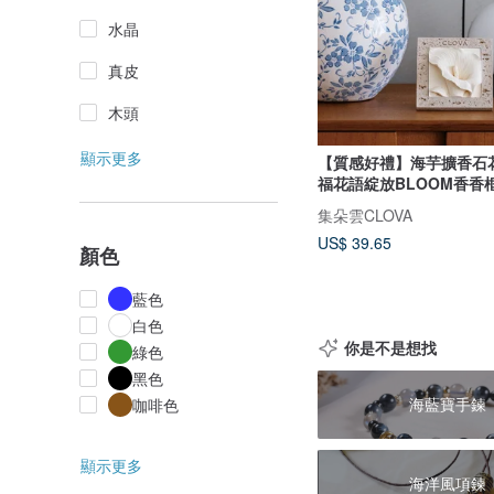
水晶
真皮
木頭
顯示更多
【質感好禮】海芋擴香石
福花語綻放BLOOM香香
集朵雲CLOVA
US$ 39.65
顏色
藍色
白色
你是不是想找
綠色
黑色
海藍寶手鍊
咖啡色
顯示更多
海洋風項鍊