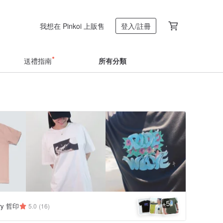
我想在 Pinkoi 上販售
登入/註冊
送禮指南
所有分類
5
+
ery 哲印
5.0
(16)