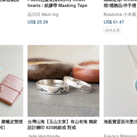
hearts / 紙膠帶 Masking Tape
燈/禮贈品/伴手禮
品川日 iiisun.ing
Koazuma 小木
US$ 25.39
US$ 61.47
綠色友善
ge 擦蠟皮雙摺
台灣山海【玉山主東】有山有海 獨家
海藍寶蛋面吊墜(B
變幻
設計鋼印 925純銀戒 對戒
Jade Handmade
Freyja’s Brising