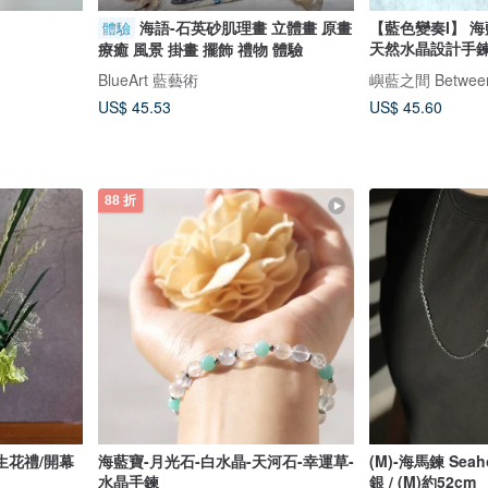
海語-石英砂肌理畫 立體畫 原畫
【藍色變奏I】 
體驗
天然水晶設計手鍊
療癒 風景 掛畫 擺飾 禮物 體驗
BlueArt 藍藝術
嶼藍之間 Between
US$ 45.53
US$ 45.60
88 折
生花禮/開幕
海藍寶-月光石-白水晶-天河石-幸運草-
(M)-海馬鍊 Seahor
水晶手鍊
銀 / (M)約52cm