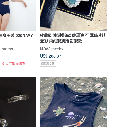
藍連身泳裝 026NAVY
收藏級 澳洲藍海幻彩蛋白石 翠綠片狀
遊彩 純銀製戒指 訂製款
 Interns
NOW jewelry
US$ 266.37
9 人正準備購買
獨家販售