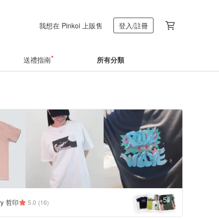
我想在 Pinkoi 上販售
登入/註冊
送禮指南
所有分類
5
+
ery 哲印
5.0
(16)