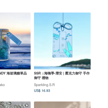
CANDY 海玻璃糖單品
SSR ::海嗨季-潛安 | 壓克力御守 手作
御守 禮物
ako
Sparkling.S.R
US$ 16.93