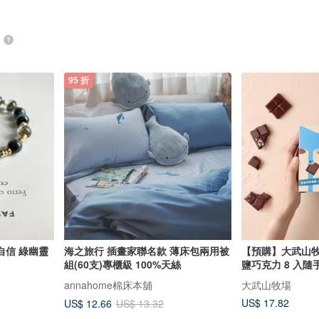
品
95 折
自信 綠幽靈
海之旅行 插畫家聯名款 薄床包兩用被
【預購】大武山牧
組(60支)專櫃級 100%天絲
鹽巧克力 8 入隨
annahome棉床本舖
大武山牧場
US$ 17.82
US$ 12.66
US$ 13.32