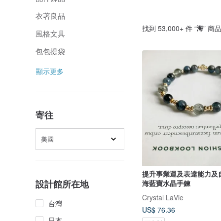
衣著良品
找到 53,000+ 件 “
海
” 商
風格文具
包包提袋
顯示更多
寄往
美國
提升事業運及表達能力及
設計館所在地
海藍寶水晶手鍊
Crystal LaVie
台灣
US$ 76.36
日本