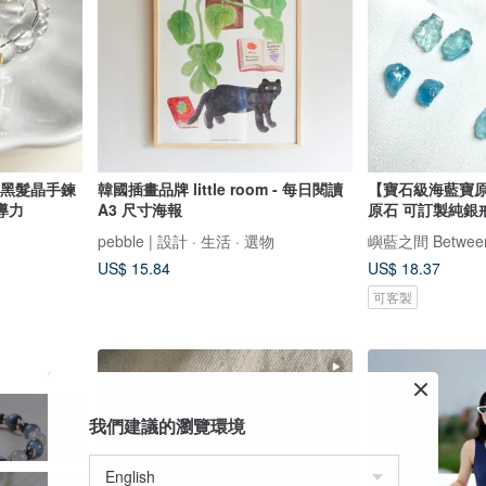
 黑髮晶手鍊
韓國插畫品牌 little room - 每日閱讀
【寶石級海藍寶原
導力
A3 尺寸海報
原石 可訂製純銀
pebble | 設計 · 生活 · 選物
嶼藍之間 Between
US$ 15.84
US$ 18.37
可客製
我們建議的瀏覽環境