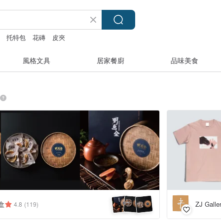
托特包
花磚
皮夾
風格文具
居家餐廚
品味美食
盒
ZJ Gall
4.8
(119)