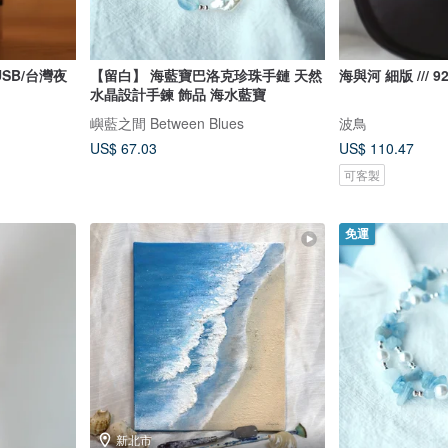
USB/台灣夜
【留白】 海藍寶巴洛克珍珠手鏈 天然
海與河 細版 /// 
水晶設計手鍊 飾品 海水藍寶
嶼藍之間 Between Blues
波鳥
US$ 67.03
US$ 110.47
可客製
免運
新北市