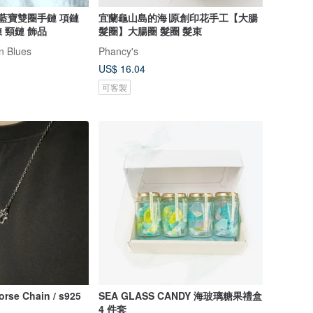
海藍寶雙圈手鏈 項鏈
宜蘭龜山島的海∣原創印花手工【大腸
 頸鏈 飾品
髮圈】大腸圈 髮圈 髮束
 Blues
Phancy's
US$ 16.04
可客製
se Chain / s925
SEA GLASS CANDY 海玻璃糖果禮盒
4 件套