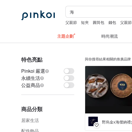
父親節
短夾
圓筒包
錢包
父親節
主題企劃
時尚潮流
特色亮點
與你搜尋結果相關的推廣品牌
Pinkoi 嚴選
永續生活
公益商品
商品分類
居家生活
野烏金x海傑納禮
配件飾品