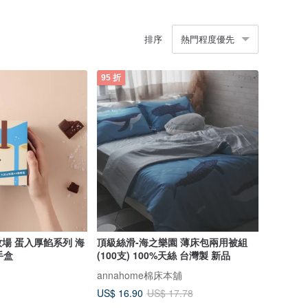
排序
熱門程度優先
95 折
場 蛋入厚餡系列 海
頂級絲滑-海之樂園 薄床包兩用被組
手盒
(100支) 100%天絲 台灣製 新品
annahome棉床本舖
US$ 16.90
US$ 17.78