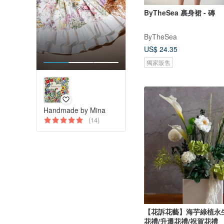
ByTheSea 裹身裙 - 磚
ByTheSea
US$ 24.35
獨家販售
Handmade by Mina
(14)
【花訴花藝】海芋綠植永
花禮/升遷花禮/祝賀花禮