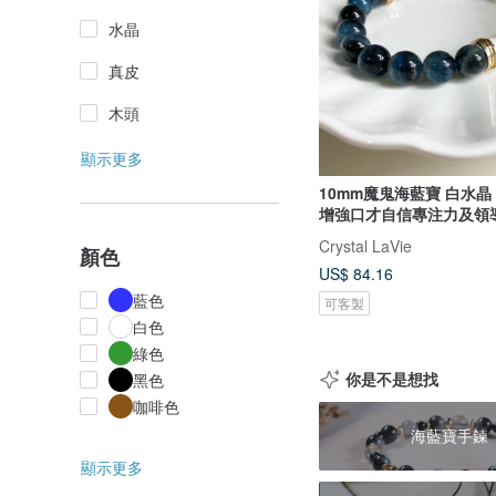
水晶
真皮
木頭
顯示更多
10mm魔鬼海藍寶 白水晶
增強口才自信專注力及領
Crystal LaVie
顏色
US$ 84.16
藍色
可客製
白色
綠色
你是不是想找
黑色
咖啡色
海藍寶手鍊
顯示更多