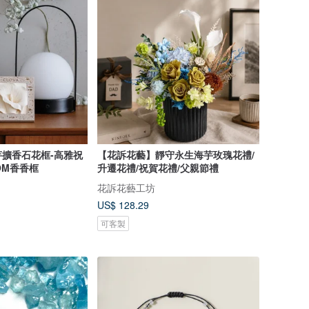
擴香石花框-高雅祝
【花訴花藝】靜守永生海芋玫瑰花禮/
OM香香框
升遷花禮/祝賀花禮/父親節禮
花訴花藝工坊
US$ 128.29
可客製