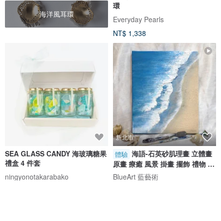
環
海洋風耳環
Everyday Pearls
NT$ 1,338
新北市
SEA GLASS CANDY 海玻璃糖果
海語-石英砂肌理畫 立體畫
體驗
禮盒 4 件套
原畫 療癒 風景 掛畫 擺飾 禮物 體
驗
ningyonotakarabako
BlueArt 藍藝術
NT$ 754
NT$ 1,380
免運