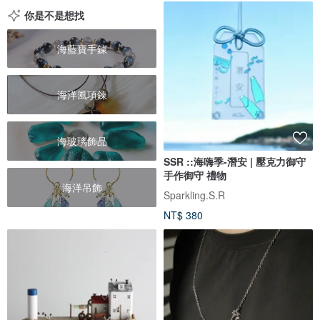
你是不是想找
海藍寶手鍊
海洋風項鍊
海玻璃飾品
SSR ::海嗨季-潛安 | 壓克力御守
手作御守 禮物
海洋吊飾
Sparkling.S.R
NT$ 380