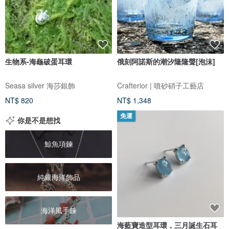
生物系-海龜破蛋耳環
俄刻阿諾斯的潮汐隆隆聲[泡沫]
Seasa silver 海莎銀飾
Crafterior | 噴砂硝子工藝店
NT$ 820
NT$ 1,348
免運
你是不是想找
鯨魚項鍊
純銀海洋飾品
海洋風手鍊
海藍寶造型耳環，三月誕生石耳