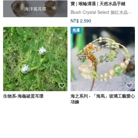
寶 | 喉輪溝通 | 天然水晶手鏈
海洋風耳環
Blush Crystal Select 臉紅水晶飾品選物店
NT$ 2,590
免運
生物系-海龜破蛋耳環
海之系列 - 「海馬」玻璃工藝愛心
項鍊
Seasa silver 海莎銀飾
KICHIKICHIYAYA
NT$ 820
NT$ 1,904
可客製