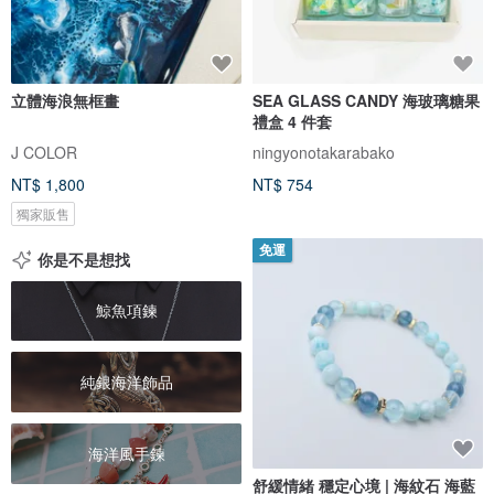
立體海浪無框畫
SEA GLASS CANDY 海玻璃糖果
禮盒 4 件套
J COLOR
ningyonotakarabako
NT$ 1,800
NT$ 754
獨家販售
免運
你是不是想找
鯨魚項鍊
純銀海洋飾品
海洋風手鍊
舒緩情緒 穩定心境 | 海紋石 海藍