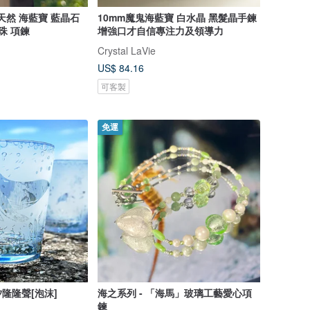
天然 海藍寶 藍晶石
10mm魔鬼海藍寶 白水晶 黑髮晶手鍊
珠 項鍊
增強口才自信專注力及領導力
Crystal LaVie
US$ 84.16
可客製
免運
隆隆聲[泡沫]
海之系列 - 「海馬」玻璃工藝愛心項
鍊