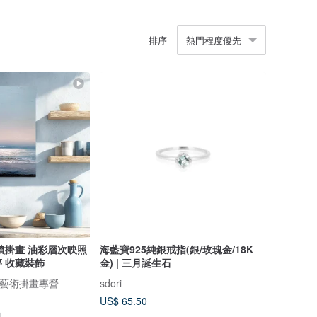
排序
熱門程度優先
噴掛畫 油彩層次映照
海藍寶925純銀戒指(銀/玫瑰金/18K
 收藏裝飾
金) | 三月誕生石
- 藝術掛畫專營
sdori
US$ 65.50