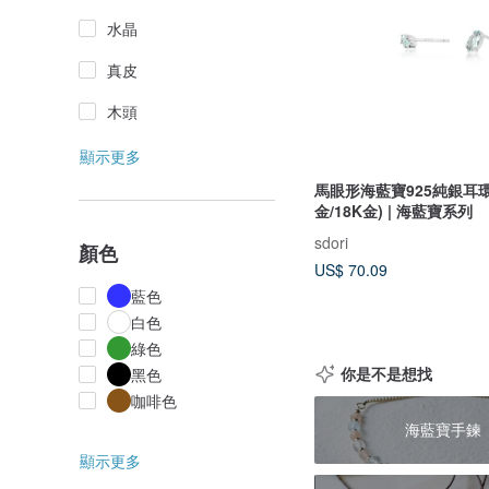
水晶
真皮
木頭
顯示更多
馬眼形海藍寶925純銀耳環
金/18K金) | 海藍寶系列
sdori
顏色
US$ 70.09
藍色
白色
綠色
你是不是想找
黑色
咖啡色
海藍寶手鍊
顯示更多