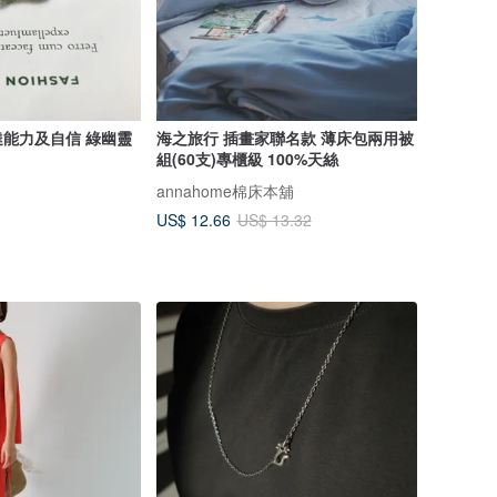
能力及自信 綠幽靈
海之旅行 插畫家聯名款 薄床包兩用被
組(60支)專櫃級 100%天絲
annahome棉床本舖
US$ 12.66
US$ 13.32