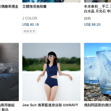
 海玻璃糖果禮盒
立體海浪無框畫
冬末春初__手工 
白水晶 月光石 串
J COLOR
緒飾
US$ 80.18
US$ 88.20
獨家販售
包兩用被組
Jaw Suit 海軍藍連身泳裝 026NAVY
俄刻阿諾斯的潮汐
製 新品