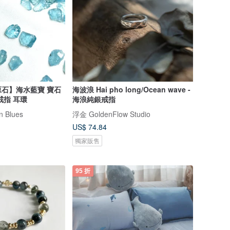
石】海水藍寶 寶石
海波浪 Hai pho long/Ocean wave -
戒指 耳環
海浪純銀戒指
 Blues
浮金 GoldenFlow Studio
US$ 74.84
獨家販售
95 折