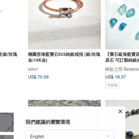
(銀/玫瑰
橢圓形海藍寶石925純銀戒指 (銀/玫瑰
【寶石級海藍寶原
金/10K金)
原石 可訂製純銀
sdori
嶼藍之間 Between
US$ 70.09
US$ 18.37
可客製
我們建議的瀏覽環境