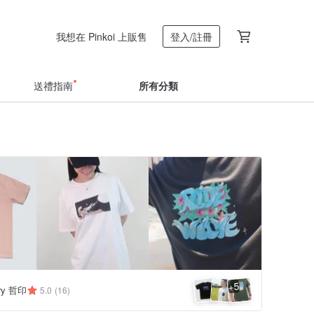
我想在 Pinkoi 上販售
登入/註冊
送禮指南
所有分類
5
+
ery 哲印
5.0
(16)