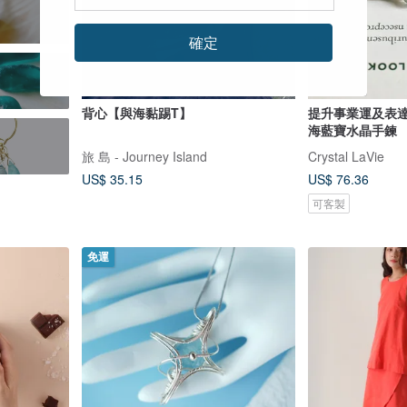
確定
背心【與海黏踢T】
提升事業運及表達
海藍寶水晶手鍊
旅 島 - Journey Island
Crystal LaVie
US$ 35.15
US$ 76.36
可客製
免運