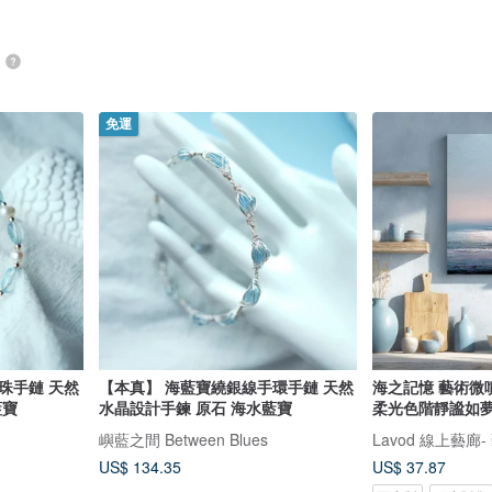
品
免運
珠手鏈 天然
【本真】 海藍寶繞銀線手環手鏈 天然
海之記憶 藝術微
藍寶
水晶設計手鍊 原石 海水藍寶
柔光色階靜謐如夢
嶼藍之間 Between Blues
Lavod 線上藝廊
US$ 134.35
US$ 37.87