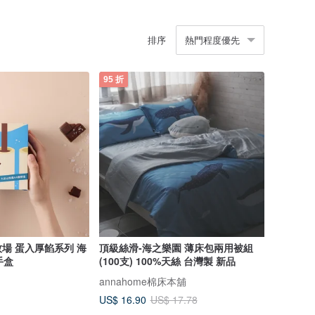
排序
熱門程度優先
95 折
場 蛋入厚餡系列 海
頂級絲滑-海之樂園 薄床包兩用被組
手盒
(100支) 100%天絲 台灣製 新品
annahome棉床本舖
US$ 16.90
US$ 17.78