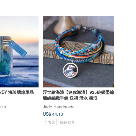
CANDY 海玻璃糖單品
浮世繪海浪【迷你海浪】925純銀墜編
蠟線編織手鍊 送禮 潛水 衝浪
ako
Jade Handmade
US$ 44.10
可客製
綠色友善