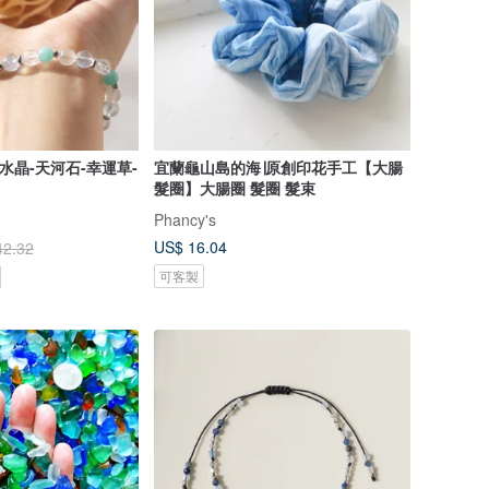
水晶-天河石-幸運草-
宜蘭龜山島的海∣原創印花手工【大腸
髮圈】大腸圈 髮圈 髮束
Phancy's
US$ 16.04
42.32
可客製