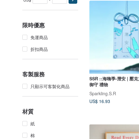
限時優惠
免運商品
折扣商品
客製服務
SSR ::海嗨季-潛安 | 
御守 禮物
只顯示可客製化商品
Sparkling.S.R
US$ 16.93
材質
紙
棉