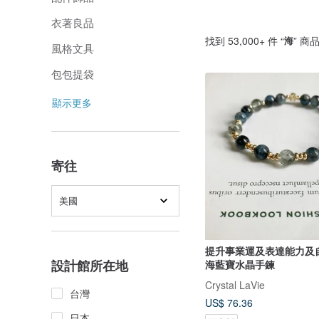
衣著良品
找到 53,000+ 件 “
海
” 商
風格文具
包包提袋
顯示更多
寄往
美國
提升事業運及表達能力及
設計館所在地
海藍寶水晶手鍊
Crystal LaVie
台灣
US$ 76.36
日本