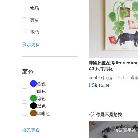
水晶
真皮
木頭
顯示更多
韓國插畫品牌 little roo
A3 尺寸海報
顏色
pebble | 設計 · 生活 · 選
藍色
US$ 15.84
白色
綠色
黑色
咖啡色
你是不是想找
顯示更多
海藍寶手鍊