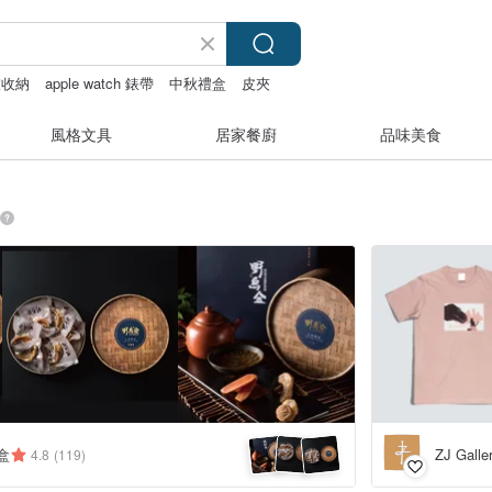
室收納
apple watch 錶帶
中秋禮盒
皮夾
風格文具
居家餐廚
品味美食
盒
ZJ Gall
4.8
(119)