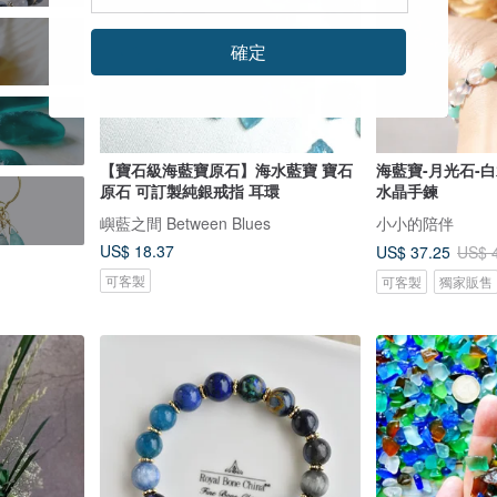
確定
【寶石級海藍寶原石】海水藍寶 寶石
海藍寶-月光石-白
原石 可訂製純銀戒指 耳環
水晶手鍊
嶼藍之間 Between Blues
小小的陪伴
US$ 18.37
US$ 37.25
US$ 
可客製
可客製
獨家販售