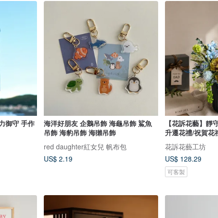
壓克力御守 手作
海洋好朋友 企鵝吊飾 海龜吊飾 鯊魚
【花訴花藝】靜守
吊飾 海豹吊飾 海獺吊飾
升遷花禮/祝賀花
red daughter紅女兒 帆布包
花訴花藝工坊
US$ 2.19
US$ 128.29
可客製