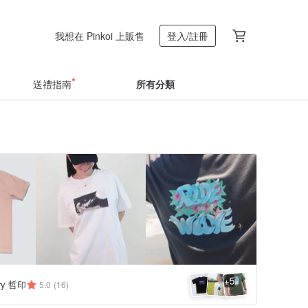
我想在 Pinkoi 上販售
登入/註冊
送禮指南
所有分類
5
+
ery 哲印
5.0
(16)