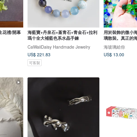
生花禮/開幕
海藍寶+丹泉石+堇青石+青金石+拉利
用於裝飾的微小
瑪十全大補藍色系水晶手鍊
璃散裝。真正的
CaWaiiDaisy Handmade Jewelry
海玻璃給你
US$ 221.83
US$ 13.00
可客製