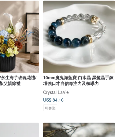
永生海芋玫瑰花禮/
10mm魔鬼海藍寶 白水晶 黑髮晶手鍊
禮/父親節禮
增強口才自信專注力及領導力
Crystal LaVie
US$ 84.16
可客製