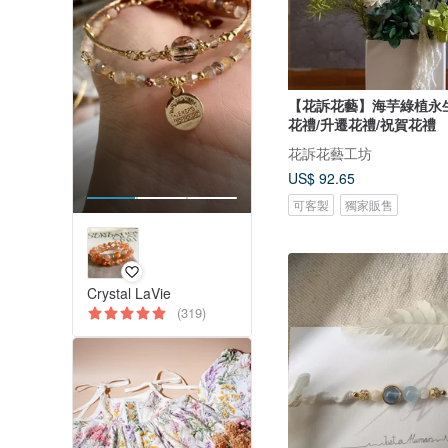
【花訴花藝】海芋綠植永
花禮/升遷花禮/祝賀花禮
花訴花藝工坊
US$ 92.65
可客製
獨家販售
Crystal LaVie
(319)