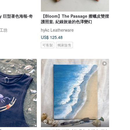
oty 巨型著色海報-奇
【Bloom】The Passage 擦蠟皮雙摺
護照套, 紀錄旅途的色澤變幻
風車工坊
hykc Leatherware
US$ 125.48
可客製
獨家販售
新北市