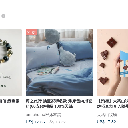
品
95 折
自信 綠幽靈
海之旅行 插畫家聯名款 薄床包兩用被
【預購】大武山牧
組(60支)專櫃級 100%天絲
鹽巧克力 8 入隨
annahome棉床本舖
大武山牧場
US$ 17.82
US$ 12.66
US$ 13.32