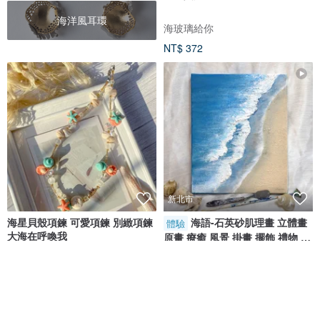
海洋風耳環
海玻璃給你
NT$ 372
新北市
海星貝殼項鍊 可愛項鍊 別緻項鍊
海語-石英砂肌理畫 立體畫
體驗
大海在呼喚我
原畫 療癒 風景 掛畫 擺飾 禮物 體
驗
osmond
BlueArt 藍藝術
NT$ 2,112
NT$ 1,380
可客製
免運
8 折