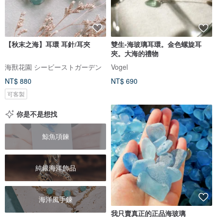
【秋末之海】耳環 耳針/耳夾
雙生-海玻璃耳環。金色螺旋耳
夾。大海的禮物
海獸花園 シービーストガーデン
Vogel
NT$ 880
NT$ 690
可客製
你是不是想找
鯨魚項鍊
純銀海洋飾品
海洋風手鍊
我只賣真正的正品海玻璃