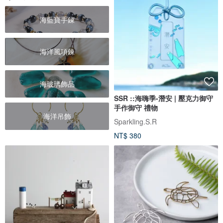
海藍寶手鍊
海洋風項鍊
海玻璃飾品
SSR ::海嗨季-潛安 | 壓克力御守
手作御守 禮物
海洋吊飾
Sparkling.S.R
NT$ 380