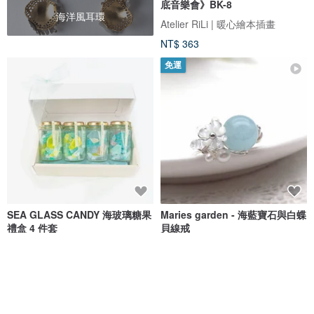
底音樂會》BK-8
海洋風耳環
Atelier RiLi | 暖心繪本插畫
NT$ 363
免運
SEA GLASS CANDY 海玻璃糖果
Maries garden - 海藍寶石與白蝶
禮盒 4 件套
貝線戒
ningyonotakarabako
Chocotto Chocotto
NT$ 754
NT$ 1,649