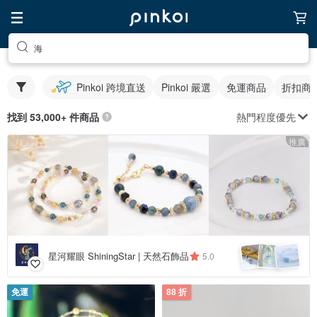
海
Pinkoi 跨境直送
Pinkoi 嚴選
免運商品
折扣商
熱門程度優先
找到 53,000+ 件商品
推廣
星河耀眼 ShiningStar | 天然石飾品
5.0
免運
88 折