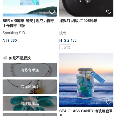
SSR ::海嗨季-潛安 | 壓克力御守
海與河 細版 /// 925純銀
手作御守 禮物
Sparkling.S.R
波鳥
NT$ 380
NT$ 2,480
可客製
你是不是想找
海藍寶手鍊
海洋風項鍊
海玻璃飾品
SEA GLASS CANDY 海玻璃糖單
品