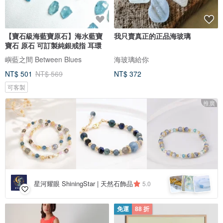
【寶石級海藍寶原石】海水藍寶
我只賣真正的正品海玻璃
寶石 原石 可訂製純銀戒指 耳環
嶼藍之間 Between Blues
海玻璃給你
NT$ 501
NT$ 569
NT$ 372
可客製
推廣
星河耀眼 ShiningStar | 天然石飾品
5.0
免運
88 折