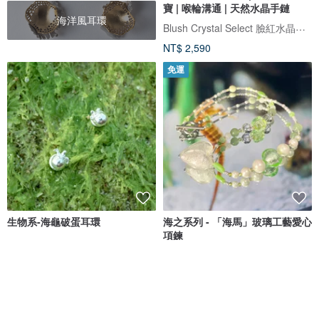
寶 | 喉輪溝通 | 天然水晶手鏈
海洋風耳環
Blush Crystal Select 臉紅水晶飾品選物店
NT$ 2,590
免運
生物系-海龜破蛋耳環
海之系列 - 「海馬」玻璃工藝愛心
項鍊
Seasa silver 海莎銀飾
KICHIKICHIYAYA
NT$ 820
NT$ 1,904
可客製