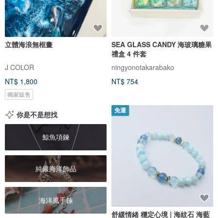
立體海浪無框畫
SEA GLASS CANDY 海玻璃糖果
禮盒 4 件套
J COLOR
ningyonotakarabako
NT$ 1,800
NT$ 754
獨家販售
免運
你是不是想找
鯨魚項鍊
純銀海洋飾品
海洋風手鍊
舒緩情緒 穩定心境 | 海紋石 海藍