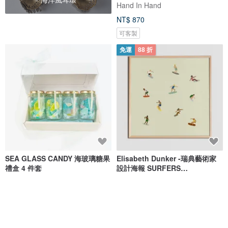
Hand In Hand
NT$ 870
可客製
免運
88 折
SEA GLASS CANDY 海玻璃糖果
Elisabeth Dunker -瑞典藝術家
禮盒 4 件套
設計海報 SURFERS
POSTER(40X40cm
ningyonotakarabako
Fine Little Day
NT$ 754
NT$ 1,100
NT$ 1,250
綠色友善
8 折