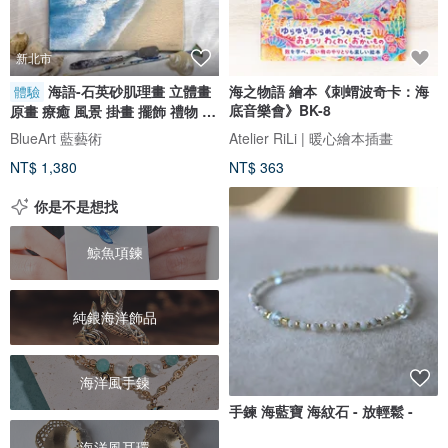
新北市
海語-石英砂肌理畫 立體畫
海之物語 繪本《刺蝟波奇卡：海
體驗
底音樂會》BK-8
原畫 療癒 風景 掛畫 擺飾 禮物 體
驗
BlueArt 藍藝術
Atelier RiLi | 暖心繪本插畫
NT$ 1,380
NT$ 363
你是不是想找
鯨魚項鍊
純銀海洋飾品
海洋風手鍊
手鍊 海藍寶 海紋石 - 放輕鬆 -
海洋風耳環