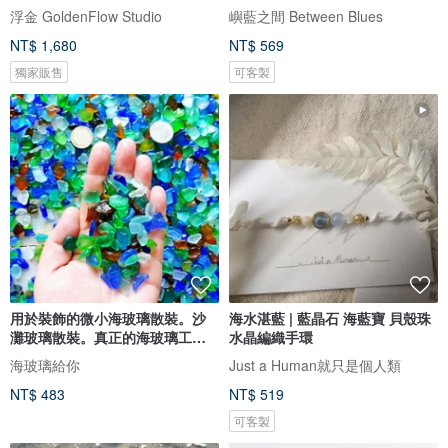
浮金 GoldenFlow Studio
嶼藍之間 Between Blues
NT$ 1,680
NT$ 569
獨家販售
可客製
用於裝飾的微小海玻璃散裝。沙
海水湛藍 | 藍晶石 海藍寶 貝殼珠
灘玻璃散裝。真正的海玻璃工藝
水晶編織手環
品質
海玻璃給你
Just a Human就只是個人類
NT$ 483
NT$ 519
可客製