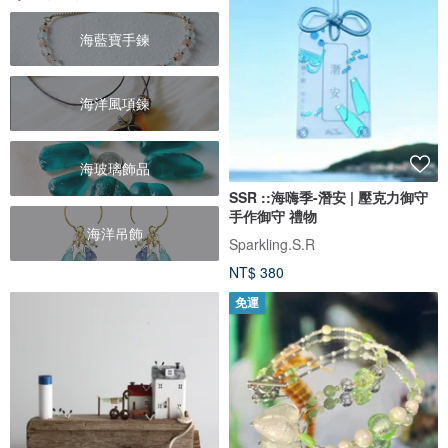
海藍寶手鍊
海洋風項鍊
海玻璃飾品
SSR ::海嗨季-潛安 | 壓克力御守
手作御守 禮物
海洋吊飾
Sparkling.S.R
NT$ 380
免運