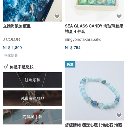
立體海浪無框畫
SEA GLASS CANDY 海玻璃糖果
禮盒 4 件套
J COLOR
ningyonotakarabako
NT$ 1,800
NT$ 754
獨家販售
免運
你是不是想找
鯨魚項鍊
純銀海洋飾品
海洋風手鍊
舒緩情緒 穩定心境 | 海紋石 海藍