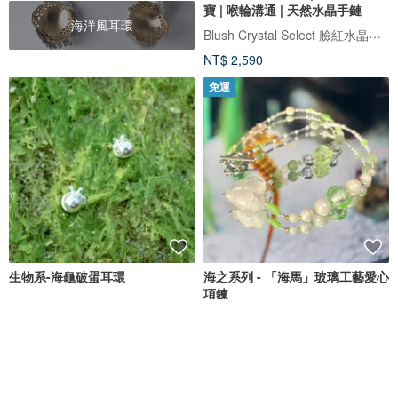
寶 | 喉輪溝通 | 天然水晶手鏈
海洋風耳環
Blush Crystal Select 臉紅水晶飾品選物店
NT$ 2,590
免運
生物系-海龜破蛋耳環
海之系列 - 「海馬」玻璃工藝愛心
項鍊
Seasa silver 海莎銀飾
KICHIKICHIYAYA
NT$ 820
NT$ 1,904
可客製