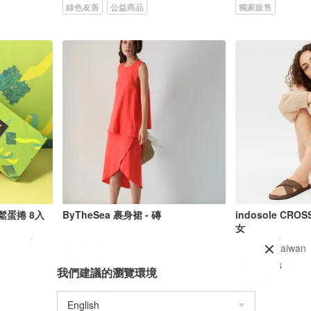
綠色友善
公益商品
獨家販售
鬆蛋捲 8入
ByTheSea 裹身裙 - 磚
indosole CR
女
ByTheSea
indosole Taiwan
US$ 24.35
US$ 70.38
我們建議的瀏覽環境
獨家販售
綠色友善