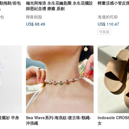
勒拖鞋/前包
極光與海浪 永生花鑰匙圈 永生花擺設
輕量涼感小管反
色
師恩紀念禮 療癒 原創
畫包
輝夜樹脂
海邊的司廚
US$ 68.49
US$ 110.47
可客製
紋襯衫 半身
Sea Wave系列-海浪紋-復古珠-頸繩-
indosole CR
沖浪繩
女