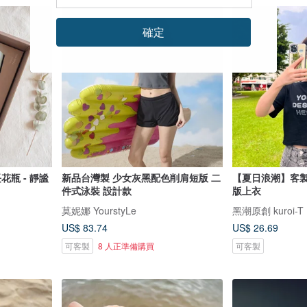
確定
長花瓶 - 靜謐
新品台灣製 少女灰黑配色削肩短版 二
【夏日浪潮】客製
件式泳裝 設計款
版上衣
莫妮娜 YourstyLe
黑潮原創 kuroi-T
US$ 83.74
US$ 26.69
可客製
8 人正準備購買
可客製