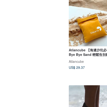
Atlancube 【海邊沙
Bye Bye Sand 輕鬆告
Atlancube
US$ 29.37