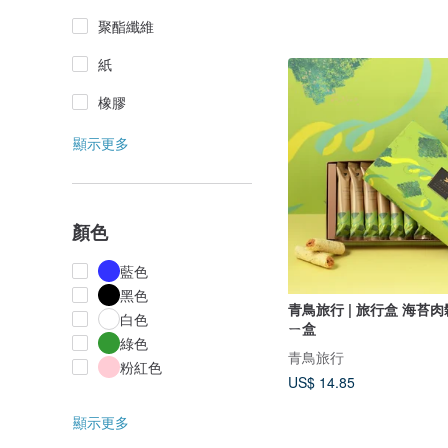
聚酯纖維
紙
橡膠
顯示更多
顏色
藍色
黑色
青鳥旅行 | 旅行盒 海苔肉
白色
ㄧ盒
綠色
青鳥旅行
粉紅色
US$ 14.85
顯示更多