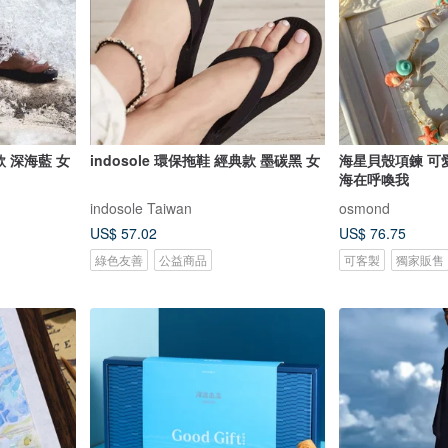
款 深海藍 女
indosole 環保拖鞋 經典款 墨碳黑 女
海星貝殼項鍊 可
海在呼喚我
indosole Taiwan
osmond
US$ 57.02
US$ 76.75
綠色友善
公益商品
可客製
獨家販售