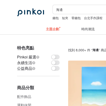
錢包
短夾
零錢包
台北手作課程
主題企劃
時尚潮流
特色亮點
找到 8,000+ 件 “
海邊
” 商
Pinkoi 嚴選
永續生活
公益商品
商品分類
配件飾品
運動休閒