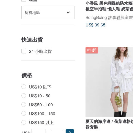
小香風 黑色蝴蝶結防水穆
後空半拖鞋 懶人鞋 奶茶
所有地區
BoingBoing 故事鞋與童
US$ 39.65
快速出貨
85 折
24 小時出貨
價格
US$10 以下
US$10 - 50
US$50 - 100
US$100 - 150
夏天的海岸邊 / 荷葉邊格
US$150 以上
裙套裝
US$
-