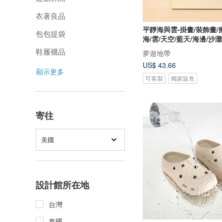
衣著良品
平靜海與雲-掛畫/裝飾畫/
包包提袋
海/雲/天空/藍天/海邊/沙灘
鞋履襪品
夢遊地帶
US$ 43.66
顯示更多
可客製
獨家販售
寄往
美國
設計館所在地
台灣
泰國