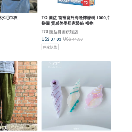
衝浪潛水毛巾衣
TOi圖益 窗裡窗外海邊檸檬樹 1000片
拼圖 質感美學居家裝飾 禮物
TOi 圖益拼圖旗艦店
US$ 37.83
US$ 44.50
獨家販售