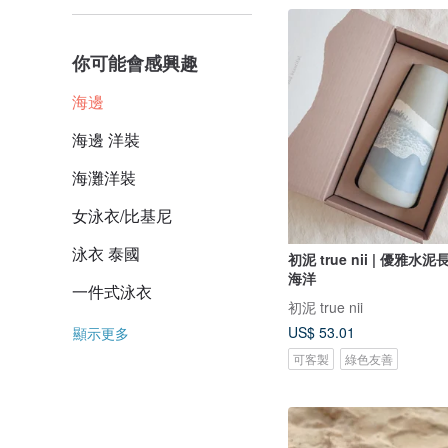
你可能會感興趣
海邊
海邊 洋裝
海灘洋裝
女泳衣/比基尼
泳衣 泰國
初泥 true nii | 優雅水泥
海洋
一件式泳衣
初泥 true nii
US$ 53.01
顯示更多
可客製
綠色友善