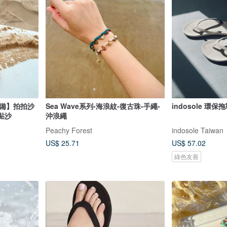
坑必備】拍拍沙
Sea Wave系列-海浪紋-復古珠-手繩-
indosole 環
別黏沙
沖浪繩
Peachy Forest
indosole Taiwan
US$ 25.71
US$ 57.02
綠色友善