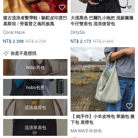
復古流浪者繫帶鞋 / 駱駝皮印度巴
大漠黑色 巴爾扎小拖把 流蘇圖騰
基斯坦 / 旁遮普之魂民族風
牛仔雙肩包 流浪後背包
Coral Haze
DirtySix
NT$ 2,398
NT$ 2,725
NT$ 2,173
NT$ 2,469
你是不是想找
hobo男包
hobo包男
流浪肩背包
【 純手作】小羊皮垮包 單掮包 腋
下包 肩揹包
流浪單肩包
MA MA手作拼布