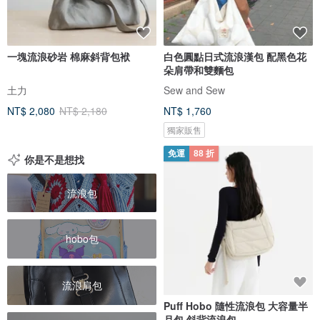
一塊流浪砂岩 棉麻斜背包袱
白色圓點日式流浪漢包 配黑色花
朵肩帶和雙麵包
土力
Sew and Sew
NT$ 2,080
NT$ 2,180
NT$ 1,760
獨家販售
免運
88 折
你是不是想找
流浪包
hobo包
流浪肩包
Puff Hobo 隨性流浪包 大容量半
月包 斜背流浪包