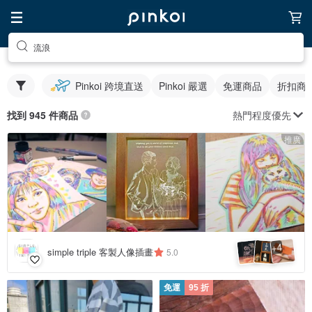
流浪
Pinkoi 跨境直送
Pinkoi 嚴選
免運商品
折扣商
熱門程度優先
找到 945 件商品
推廣
4
+
simple triple 客製人像插畫
5.0
免運
95 折