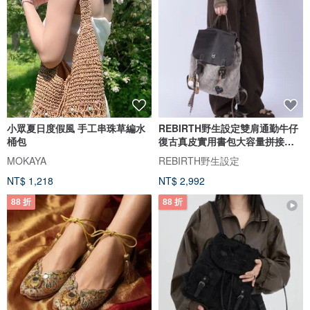
小眾夏日度假風 手工串珠草編水
REBIRTH野生設定雙肩通勤牛仔
桶包
復古真皮實用書包大容量拼接流
浪包
MOKAYA
REBIRTH野生設定
NT$ 1,218
NT$ 2,992
88 折
88 折