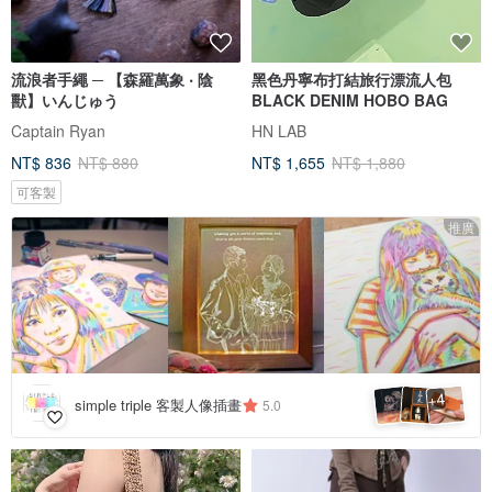
流浪者手繩 ─ 【森羅萬象 ‧ 陰
黑色丹寧布打結旅行漂流人包
獸】いんじゅう
BLACK DENIM HOBO BAG
Captain Ryan
HN LAB
NT$ 836
NT$ 880
NT$ 1,655
NT$ 1,880
可客製
推廣
4
+
simple triple 客製人像插畫
5.0