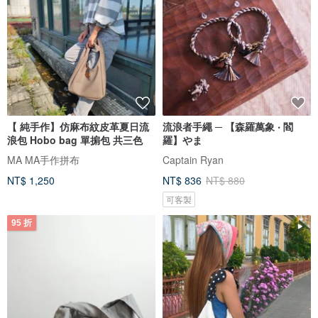
【 純手作】仿麻布紋皮革夏日流
流浪者手繩 ─ 【森羅萬象 ‧ 閻
浪包 Hobo bag 單掮包 共三色
羅】やま
MA MA手作拼布
Captain Ryan
NT$ 1,250
NT$ 836
NT$ 880
可客製
95 折