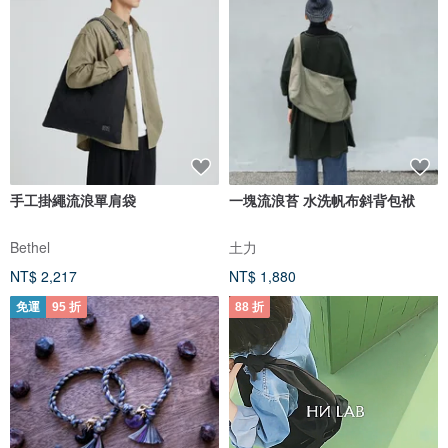
手工掛繩流浪單肩袋
一塊流浪苔 水洗帆布斜背包袱
Bethel
土力
NT$ 2,217
NT$ 1,880
免運
95 折
88 折