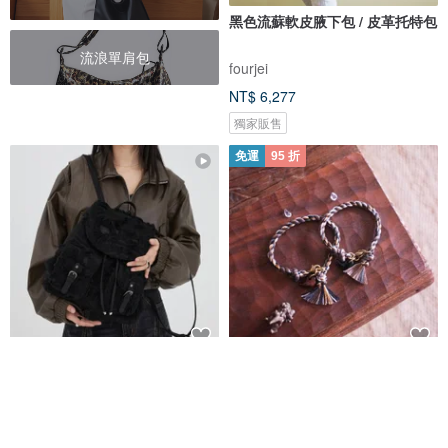
黑色流蘇軟皮腋下包 / 皮革托特包
流浪單肩包
fourjei
NT$ 6,277
獨家販售
免運
95 折
大漠黑色 巴爾扎小拖把 流蘇圖騰
流浪者手繩 ─ 【森羅萬象 ‧ 閻
牛仔雙肩包 流浪後背包
羅】やま
DirtySix
Captain Ryan
NT$ 2,469
NT$ 836
NT$ 880