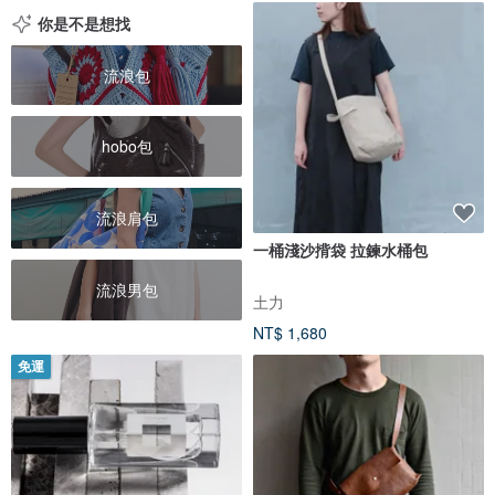
你是不是想找
流浪包
hobo包
流浪肩包
一桶淺沙揹袋 拉鍊水桶包
流浪男包
土力
NT$ 1,680
免運