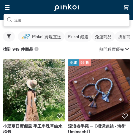
流浪
Pinkoi 跨境直送
Pinkoi 嚴選
免運商品
折扣商
熱門程度優先
找到 949 件商品
免運
95 折
小眾夏日度假風 手工串珠草編水
流浪者手繩 ─【根深連結 ‧ 海街
桶包
Umimachi】