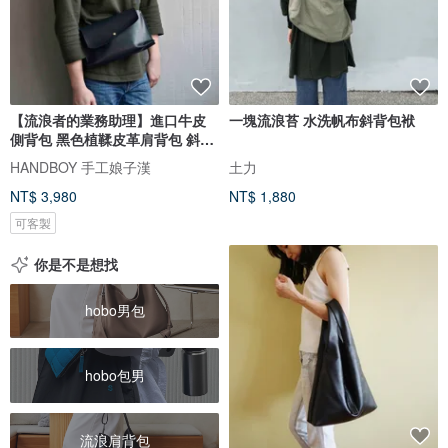
【流浪者的業務助理】進口牛皮
一塊流浪苔 水洗帆布斜背包袱
側背包 黑色植鞣皮革肩背包 斜背
包
HANDBOY 手工娘子漢
土力
NT$ 3,980
NT$ 1,880
可客製
你是不是想找
hobo男包
hobo包男
流浪肩背包