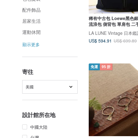
配件飾品
稀有中古包 Loewe黑色
居家生活
流浪包 側背包 單肩包 二
運動休閒
US$ 594.91
US$ 699.89
顯示更多
免運
95 折
寄往
美國
設計館所在地
中國大陸
台灣