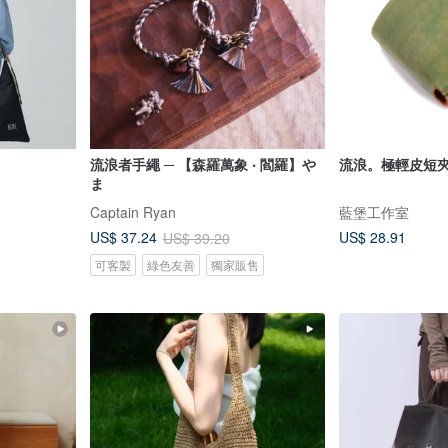
流浪者手繩 ─ 【森羅萬象 ‧ 閻羅】や
流浪。極輕皮短夾
ま
Captain Ryan
藍堡工作室
US$ 28.91
US$ 37.24
US$ 39.20
可客製
綠色友善
獨家販售