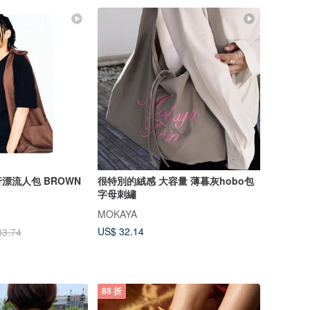
漂流人包 BROWN
很特別的絨感 大容量 薄暮灰hobo包
字母刺繡
MOKAYA
US$ 32.14
83.74
88 折