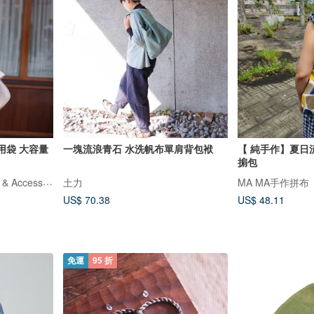
兩用袋 大容量
一塊流浪青石 水洗帆布單肩背包袱
【 純手作】夏日流浪
掮包
RBRK Designer handbag & Accessories
土力
MA MA手作拼布
US$ 70.38
US$ 48.11
免運
95 折