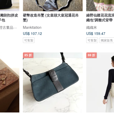
銀雕刻扣拼皮
硬幣改造吊墜 (女皇頭大皇冠通花吊
綠野仙蹤花花流浪
手包
墜)
織包*調整式背帶
LA LUNE Vintage 日本鑑證古董品選物店
Mankitation
織織米
US$ 107.12
US$ 159.47
可客製
可客製
獨家販售
85 折
88 折