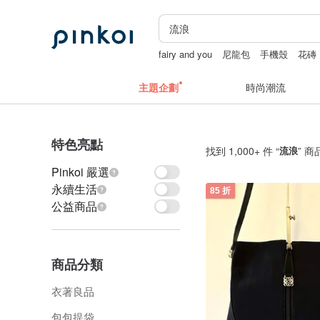
fairy and you
尼龍包
手機殼
花磚
主題企劃
時尚潮流
特色亮點
找到 1,000+ 件 “
流浪
” 商
Pinkoi 嚴選
永續生活
85 折
公益商品
商品分類
衣著良品
包包提袋