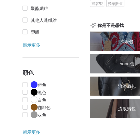
可客製
獨家販售
聚酯纖維
其他人造纖維
你是不是想找
塑膠
流浪包
顯示更多
hobo包
顏色
藍色
流浪肩包
黑色
白色
咖啡色
流浪男包
灰色
顯示更多