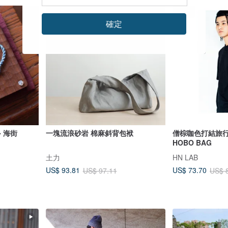
96 折
88 折
確定
 海街
一塊流浪砂岩 棉麻斜背包袱
僧棕咖色打結旅行
HOBO BAG
土力
HN LAB
US$ 93.81
US$ 73.70
US$ 97.11
US$ 