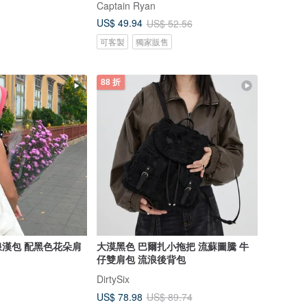
Captain Ryan
US$ 49.94
US$ 52.56
可客製
獨家販售
88 折
漢包 配黑色花朵肩
大漠黑色 巴爾扎小拖把 流蘇圖騰 牛
仔雙肩包 流浪後背包
DirtySix
US$ 78.98
US$ 89.74