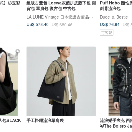
三式】杉玉彩
絕版古董包 Loewe灰藍拼皮腋下包 側
Puff Hobo 
背包 單肩包 復古包 中古包
斜背流浪包
LA LUNE Vintage 日本鑑證古董品選物店
Dude ＆ Bestie
US$ 578.40
US$ 76.64
US$ 680.46
US$ 
可客製
包BLACK
手工掛繩流浪單肩袋
流浪樂手夾克 西
衫The Bolero Ja