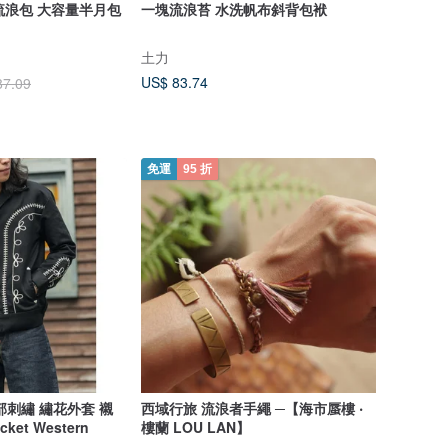
隨性流浪包 大容量半月包
一塊流浪苔 水洗帆布斜背包袱
土力
US$ 83.74
87.09
免運
95 折
部刺繡 繡花外套 襯
西域行旅 流浪者手繩 ─【海市蜃樓 ‧
cket Western
樓蘭 LOU LAN】