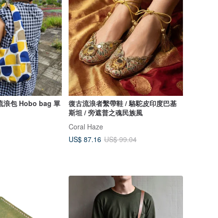
包 Hobo bag 單
復古流浪者繫帶鞋 / 駱駝皮印度巴基
斯坦 / 旁遮普之魂民族風
Coral Haze
US$ 87.16
US$ 99.04