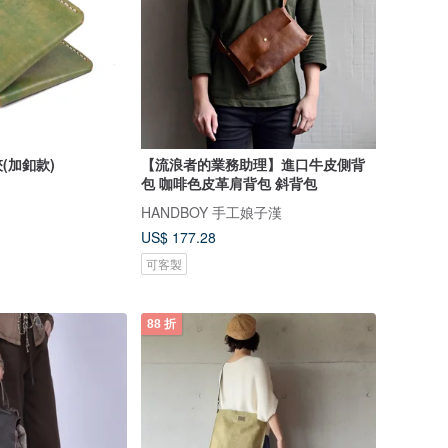
(加釦款)
【流浪者的業務助理】進口牛皮側背
包 咖啡色皮革肩背包 斜背包
HANDBOY 手工娘子漢
US$ 177.28
可客製
88 折