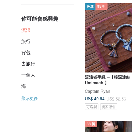
免運
95 折
你可能會感興趣
流浪
旅行
背包
去旅行
一個人
流浪者手繩 ─【根深連結 ‧
Umimachi】
海
Captain Ryan
顯示更多
US$ 49.94
US$ 52.56
可客製
獨家販售
88 折