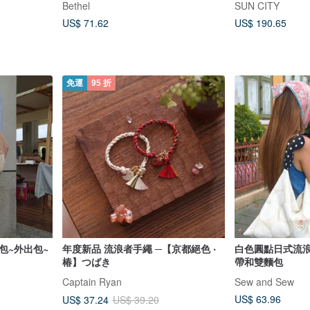
Bethel
SUN CITY
US$ 71.62
US$ 190.65
免運
95 折
包~外出包~
年度新品 流浪者手繩 ─【京都絕色 ‧
白色圓點日式流浪
椿】つばき
帶和雙麵包
Captain Ryan
Sew and Sew
US$ 63.96
US$ 37.24
US$ 39.20