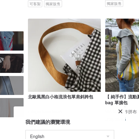
獨家販售
可客製
獨家販售
北歐風黑白小格流浪包單肩斜跨包
【 純手作】流動夏
bag 單掮包
mingenhandiwork
MA MA手作拼布
US$ 26.08
US$ 39.65
我們建議的瀏覽環境
可客製